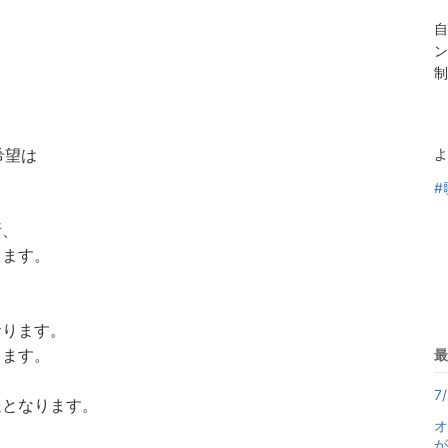
自
ン
制
ご希望は
よ
#
所、
します。
おります。
します。
最
7
送となります。
オ
が