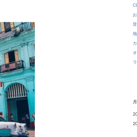
C
お
音
地
カ
オ
ラ
月
2
2