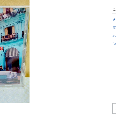
こ
★
霊
a
f