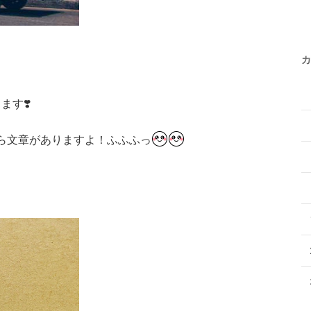
カ
す❣️
ら文章がありますよ！ふふふっ