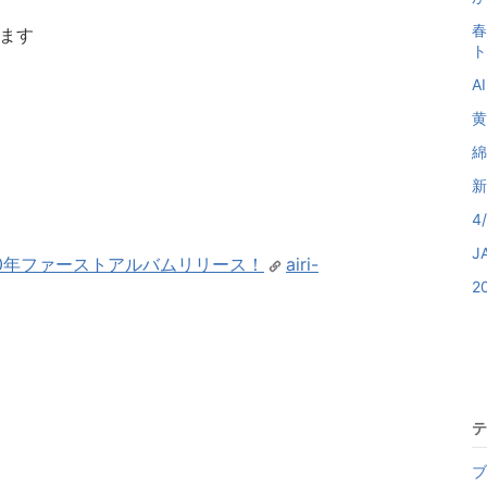
春
ります
ト
A
黄
綿
新
4
J
- 2020年ファーストアルバムリリース！
airi-
2
テ
ブ