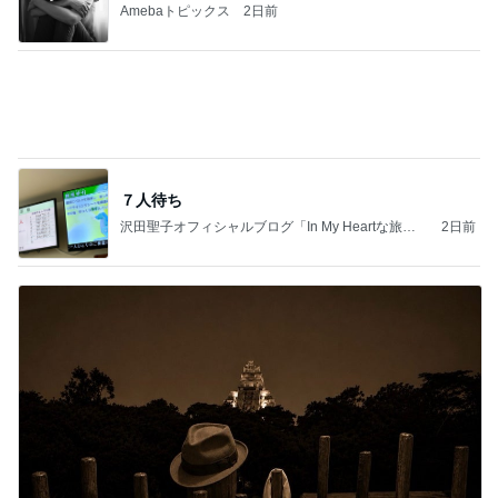
Amebaトピックス
2日前
夫とファミレスで晩ごはん
武東由美オフィシャルブログ「MOTOちゃんと
24時間前
のはっぴぃな毎日」Powered by Ameba
秋野暢子 25年ぶり夫婦役と再会
Amebaトピックス
10時間前
同じ夢
四コマ戦士 パパ戦記
10日前
髪質悪化に繋がるお風呂後の習慣
Amebaトピックス
1日前