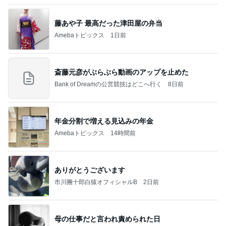
沢田聖子オフィシャルブログ「In My Heartな旅日
2日前
記」by Ameba
注目度抜群だった運営再開の発表
Amebaトピックス
1日前
記事を読む
有名鮨店の大将も足繫く通う店