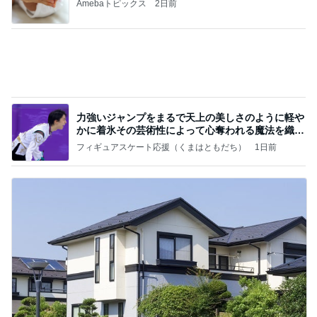
(長期保存カレーライスセット)
たかたんのコストコ通への道
7日前
リーズナブル過ぎる330円の玉子丼
Amebaトピックス
1日前
記事を読む