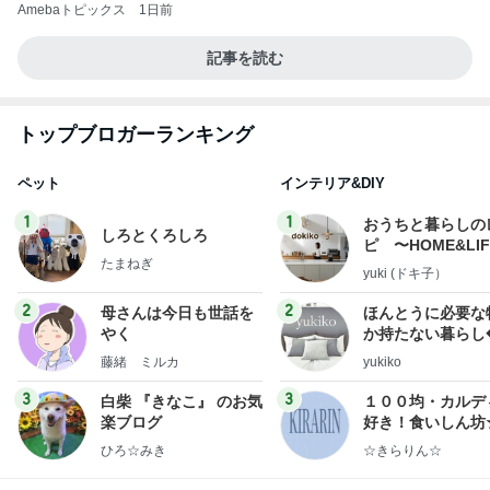
Amebaトピックス
1日前
記事を読む
トップブロガーランキング
ペット
インテリア&DIY
1
1
おうちと暮らしの
しろとくろしろ
ピ 〜HOME&LI
たまねぎ
yuki (ドキ子）
2
2
母さんは今日も世話を
ほんとうに必要な
やく
か持たない暮らし
ep Life Simple
藤緒 ミルカ
yukiko
ンテリアのきろく
3
3
白柴 『きなこ』 のお気
１００均・カルデ
楽ブログ
好き！食いしん坊
らりん☆のブログ
ひろ☆みき
☆きらりん☆