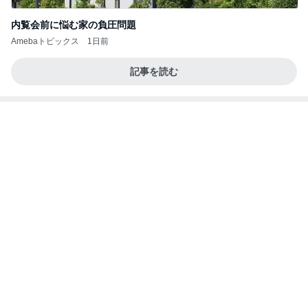
仲良くなってきた近所の可愛い猫達
Amebaトピックス
2日前
涅槃寂静をゴールに設定することがなぜ大事なの
か、シンボルを受容可能なメッセージとして投げる
ことが
気功師から見たバレエとヒーリングのコツ～「まと
3日前
いのば」ブログ
第一印象はただの布だった暑さ対策
Amebaトピックス
1日前
NISA①(;'∀')
パラスジュエリー（白美女神宝珠）の夢の記録
14日前