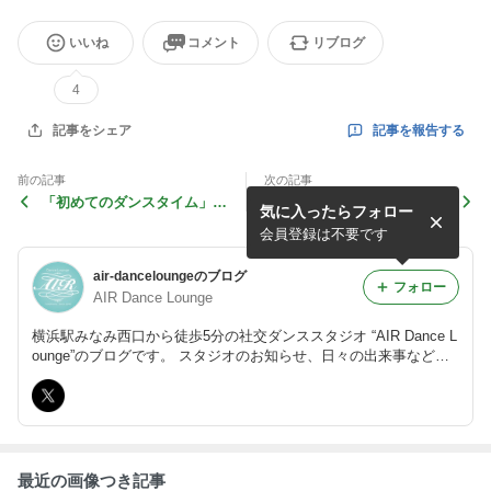
いいね
コメント
リブログ
4
記事を報告する
記事をシェア
前の記事
次の記事
「初めてのダンスタイム」開
7月8月フリーダンス日程
気に入ったらフォロー
催しました♪
会員登録は不要です
air-danceloungeのブログ
フォロー
AIR Dance Lounge
横浜駅みなみ西口から徒歩5分の社交ダンススタジオ “AIR Dance L
ounge”のブログです。 スタジオのお知らせ、日々の出来事などを
スタッフ（降旗、奥脇、笛木、畠山）が投稿します。 たまにオー
ナーも投稿します
最近の画像つき記事