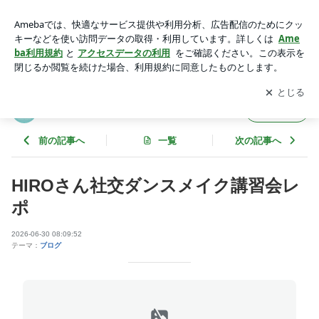
HIROさん社交ダンスメイク講習会レポ | air-danceloungeのブ
ログ
アプリをダウンロードして
ブログの更新通知
を受け取りまし
開く
ょう。
air-danceloungeのブログ
フォロー
前の記事へ
一覧
次の記事へ
HIROさん社交ダンスメイク講習会レ
ポ
2026-06-30 08:09:52
テーマ：
ブログ