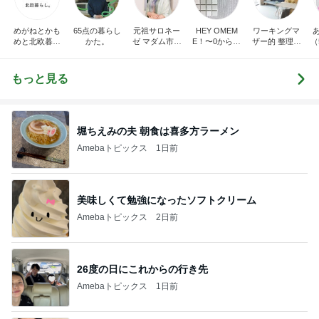
めがねとかも
65点の暮らし
元祖サロネー
HEY OMEM
ワーキングマ
めと北欧暮ら
かた。
ゼ マダム市川
E！〜0からの
ザー的 整理収
（
し
のほのぼのブ
家づくり〜
納 ＆ 北欧イン
ログ
テリア
もっと見る
堀ちえみの夫 朝食は喜多方ラーメン
Amebaトピックス
1日前
美味しくて勉強になったソフトクリーム
Amebaトピックス
2日前
26度の日にこれからの行き先
Amebaトピックス
1日前