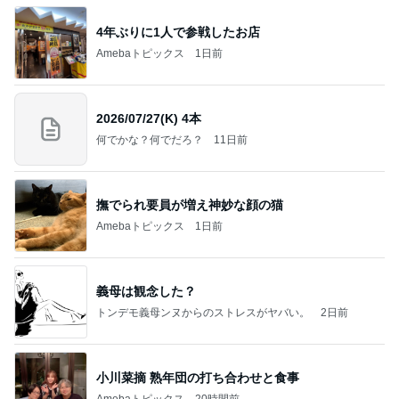
場所「放課後デイサービス」で深刻化する理念と現
実の
立石美津子オフィシャルブログ「テキトー母さんの
1日前
すすめ」Powered by Ameba
塾代に震え勝ち取った特待合格
Amebaトピックス
1日前
記事を読む