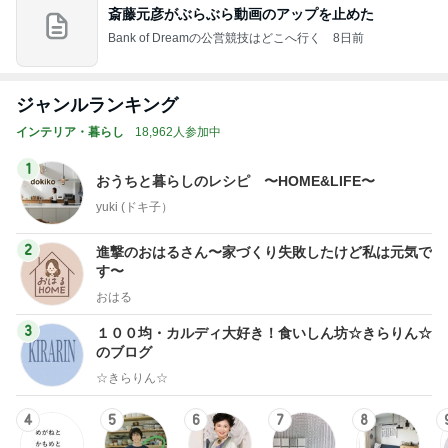
斎藤元彦がぶらぶら動画のアップを止めた
Bank of Dreamの公営競技はどこへ行く
8日前
ジャンルランキング
インテリア・暮らし
18,962人参加中
1
おうちと暮らしのレシピ 〜HOME&LIFE〜
yuki (ドキ子）
2
進撃のおはるさん〜家づくり失敗したけど私は元気で
す〜
おはる
3
１００均・カルディ大好き！食いしん坊☆きらりん☆
のブログ
☆きらりん☆
4
5
6
7
8