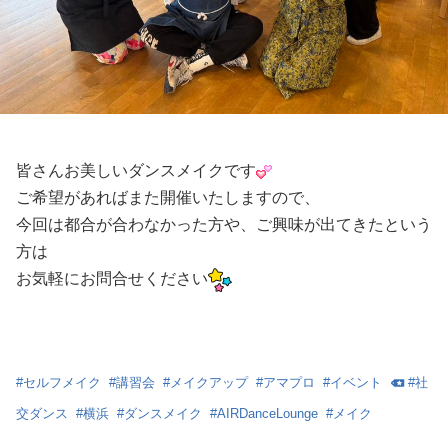
皆さんお美しいダンスメイクです
ご希望があればまた開催いたしますので、
今回は都合が合わなかった方や、ご興味が出てきたという
方は
お気軽にお問合せください
#
セルフメイク
#
講習会
#
メイクアップ
#
アマプロ
#
イベント
#
社
交ダンス
#
横浜
#
ダンスメイク
#
AIRDanceLounge
#
メイク