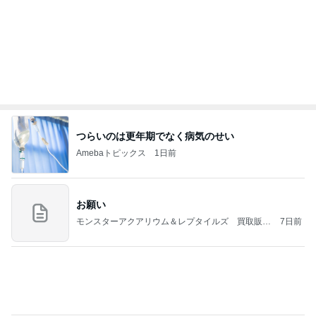
（続編）
堀ちえみ 大学病院で即購入した物
Amebaトピックス
1日前
ラーメン二郎 新潟店【新潟市中央区】ラーメン小
つけメン変更 ツルパツ麺が旨い新潟二郎のつけ麺
主に新潟グルメとラーメン食べ歩きのよしなしご
14日前
と
シャネルもヴァンクリも値上げ
Amebaトピックス
1日前
良心的な事業所ほど経営は苦しく、障害ある子の居