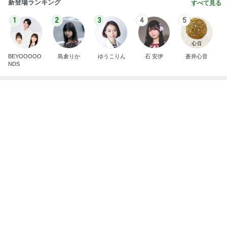
新登場ランキング
すべて見る
1
2
3
4
5
BEYOOOOO
島倉りか
ゆうこりん
石 安伊
蒼井心音
NDS
お値段に怯んだスシローのコラボ
Amebaトピックス
2日前
広島原爆の日 市長の言葉に動揺する総理
ブルーサファイア
1日前
藤あや子 最高だった津田屋の弁当
Amebaトピックス
1日前