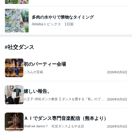
多肉の水やりで禁物なタイミング
Amebaトピックス
1日前
#
社交ダンス
初のパーティー会場
ころんの宝箱
2026年8月6日
嬉しい報告。
八王子･村松ダンス教室【 ダンスを愛する『私』のブロ
2026年8月6日
グ】 ‐ 社交ダンスインストラクターの日々
ＡＩでダンス専門音楽配信（熊本より）
Shall we dance？ 社交ダンスよもやま話
2026年8月6日