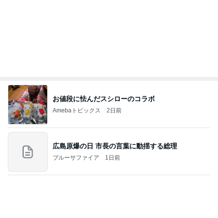
斎藤元彦がぶらぶら動画のアップを止めた
Bank of Dreamの公営競技はどこへ行く
8日前
年金分割で増える見込みの年金
Amebaトピックス
14時間前
ありがとうございます
市川團十郎白猿オフィシャルB
2日前
母の仕事だと言われ責められた日
Amebaトピックス
2日前
７人待ち