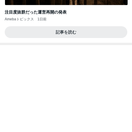
学生
日本人
7日前
娘と退院できず先生の前で号泣
Amebaトピックス
2日前
力強いジャンプをまるで天上の美しさのように軽や
かに着氷その芸術性によって心奪われる魔法を織り
なす
フィギュアスケート応援（くまはともだち）
1日前