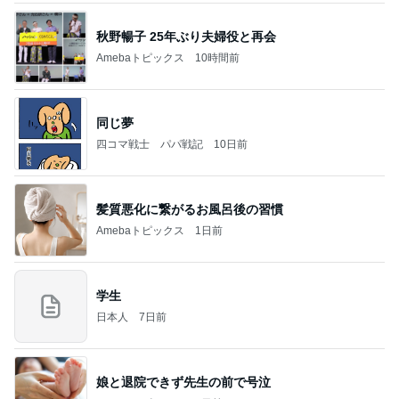
2026/07/27(K) 4本
何でかな？何でだろ？
11日前
撫でられ要員が増え神妙な顔の猫
Amebaトピックス
1日前
義母は観念した？
トンデモ義母ンヌからのストレスがヤバい。
2日前
小川菜摘 熟年団の打ち合わせと食事
Amebaトピックス
20時間前