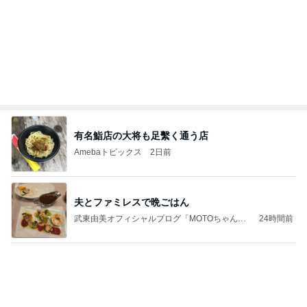
内覧会前に悩む家の負圧問題
Amebaトピックス
1日前
記事を読む
つらいのは更年期でなく病気のせい
Amebaトピックス
1日前
お願い
モンスターアクアリウム＆レプタイルズ 買取販売
7日前
情報
4年ぶりに1人で参戦したお店
Amebaトピックス
1日前