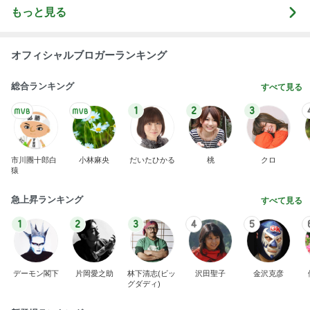
もっと見る
オフィシャルブロガーランキング
総合ランキング
すべて見る
1
2
3
市川團十郎白
小林麻央
だいたひかる
桃
クロ
猿
急上昇ランキング
すべて見る
1
2
3
4
5
デーモン閣下
片岡愛之助
林下清志(ビッ
沢田聖子
金沢克彦
グダディ)