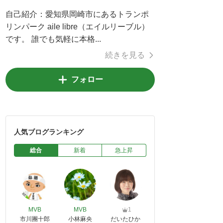
自己紹介：
愛知県岡崎市にあるトランポ
リンパーク aile libre（エイルリーブル）
です。 誰でも気軽に本格...
続きを見る
フォロー
人気ブログランキング
総合
新着
急上昇
MVB
MVB
1
市川團十郎
小林麻央
だいたひか