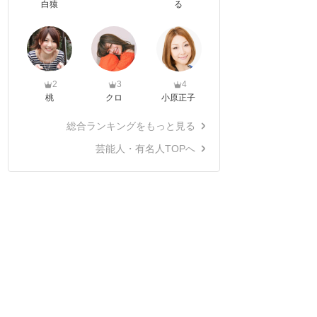
白猿
る
2
3
4
桃
クロ
小原正子
総合ランキングをもっと見る
芸能人・有名人TOPへ