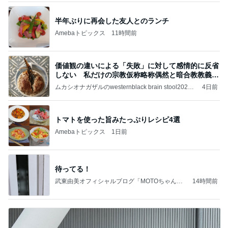
半年ぶりに再会した友人とのランチ
Amebaトピックス
11時間前
価値観の違いによる「失敗」に対して感情的に反省
しない 私だけの宗教仮称略称偶然と暗合教教義候
補
ムカシオナガザルのwesternblack brain stool2024
4日前
年（令和6）11月25日以来減酒断煙再開ムカシオナ
ガザル
トマトを使った旨みたっぷりレシピ4選
Amebaトピックス
1日前
待ってる！
武東由美オフィシャルブログ「MOTOちゃんと
14時間前
のはっぴぃな毎日」Powered by Ameba