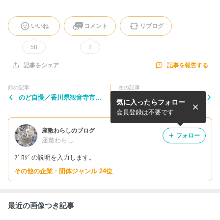
いいね
コメント
リブログ
58
2
記事を報告する
記事をシェア
前の記事
次の記事
のど自慢／香川県観音寺市(2
2025年度 のど自慢 ゲスト・
気に入ったらフォロー
026年3月29日)
司会・鐘
会員登録は不要です
座敷わらしのブログ
フォロー
座敷わらし
ﾌﾞﾛｸﾞの説明を入力します。
その他の企業・団体ジャンル 24位
最近の画像つき記事