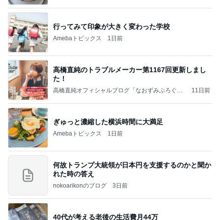
行ってみて印象が大きく変わった学校
Amebaトピックス
1日前
高橋直純のトラブルメーカー第1167回更新しまし
た！
高橋直純オフィシャルブログ「なおずみぶろぐ」
11日前
Powered by Ameba
ぎゅっと濃縮した横浜時間に大満足
Amebaトピックス
1日前
何故トランプ大統領が日本円を支援するのかと聞か
れた時の答え
nokoarikonのブログ
3日前
40代が考える老後の生活費月44万