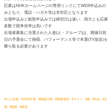
応募はNHKホームページの専用リンクにてWEB申込みの
みとなり、電話・ハガキ等は非対応となります
出場申込みと観覧申込みでは締切日は違い、両方とも応募
多数で競争倍率は高いです
出場者募集に当選された人達(人・グループ)は、開催日前
日の予選会にて熱唱、パフォーマンス等で本選(TV放送)を
勝ち取る必要があります
#
のど自慢
#
2025年度
#
開催日時
#
開催場所
#
ゲスト
#
鐘
#
司会
#
出
場
#
観覧
#
締切