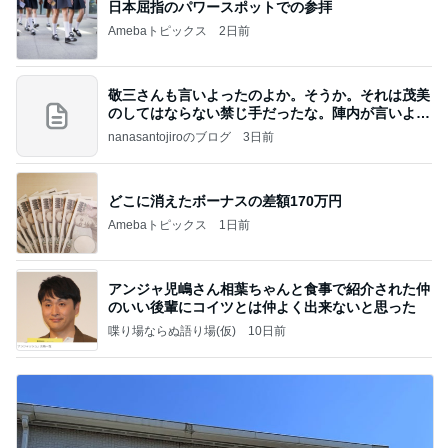
日本屈指のパワースポットでの参拝
Amebaトピックス
2日前
敬三さんも言いよったのよか。そうか。それは茂美
のしてはならない禁じ手だったな。陣内が言いよる
のよ
nanasantojiroのブログ
3日前
どこに消えたボーナスの差額170万円
Amebaトピックス
1日前
アンジャ児嶋さん相葉ちゃんと食事で紹介された仲
のいい後輩にコイツとは仲よく出来ないと思った
喋り場ならぬ語り場(仮)
10日前