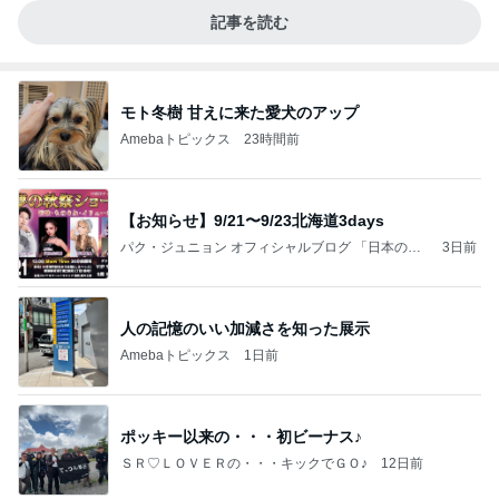
記事を読む
モト冬樹 甘えに来た愛犬のアップ
Amebaトピックス
23時間前
【お知らせ】9/21〜9/23北海道3days
パク・ジュニョン オフィシャルブログ 「日本の
3日前
心」 powered by Ameba
人の記憶のいい加減さを知った展示
Amebaトピックス
1日前
ポッキー以来の・・・初ビーナス♪
ＳＲ♡ＬＯＶＥＲの・・・キックでＧＯ♪
12日前