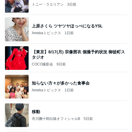
トニー・ラエリアン
3日前
上原さくら ツヤツヤほっぺになるYSL
Amebaトピックス
1日前
【東京】8/17(月) 宗像茜衣 個撮予約状況 御徒町ス
タジオ
COCO撮影会
9日前
知らない方々が多かった食事会
Amebaトピックス
1日前
移動
市川團十郎白猿オフィシャルB
5日前