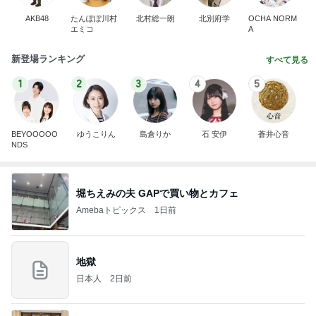
AKB48
たんぽぽ川村
北村総一朗
北別府学
OCHA NORM
エミコ
A
新登場ランキング
すべて見る
1
2
3
4
5
BEYOOOOO
ゆうこりん
島倉りか
石 安伊
蒼井心音
NDS
堀ちえみの夫 GAPで買い物とカフェ
Amebaトピックス
1日前
地獄
日本人
2日前