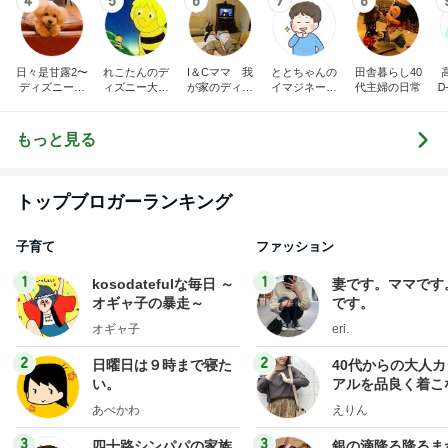
4
5
6
7
8
日々是甘露2〜
れこたんのデ
I＆Cママ 我
ととちゃんの
田舎暮らし40
ディズニー風
ィズニー大好
が家のディズ
イマジネーシ
代主婦の日常
Ꭰ
味〜
き♡孫4人
ニー♡ブログ
ョンタイム
もっと見る
トップブロガーランキング
子育て
ファッション
1
1
kosodatefulな毎日 ～
妻です。ママです
オギャ子の暴走～
です。
オギャ子
eri.
2
2
日曜日は９時まで寝た
40代からの大人
い。
アルを品良く着こ
ファッションブロ
あべかわ
えりん
3
3
四十路シンパパの家族
銀の滴降る降るま