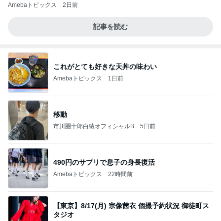
Amebaトピックス
2日前
記事を読む
これがとても好きな天丼の味わい
Amebaトピックス
1日前
移動
市川團十郎白猿オフィシャルB
5日前
490円のサプリで息子の身長復活
Amebaトピックス
22時間前
【東京】8/17(月) 宗像茜衣 個撮予約状況 御徒町ス
タジオ