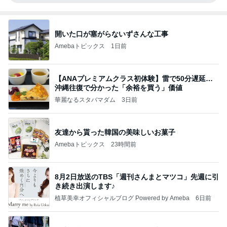
開いた口が塞がらないずさんな工事
Amebaトピックス
1日前
【ANAプレミアムクラス初体験】雷で50分遅延…
沖縄往復で分かった「余裕を買う」価値
華麗なるスタバマダム
3日前
友達から貰った韓国の美味しいお菓子
Amebaトピックス
23時間前
8月2日放送のTBS「週刊さんまとマツコ」先週に引
き続き出演します♪
植草美幸オフィシャルブログ Powered by Ameba
6日前