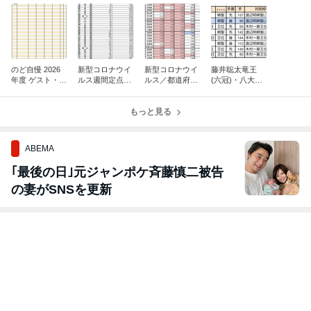
のど自慢 2026
新型コロナウイ
新型コロナウイ
藤井聡太竜王
年度 ゲスト・
ルス週間定点観
ルス／都道府県
(六冠)・八大タ
鐘・司会・締切
測数値ランキン
週間定点観測数
イトル戦 対局日
一覧表
グ(2026年7月31
値(2026年7月31
順
日発表に基づ
もっと見る
日公表)
き)
ABEMA
｢最後の日｣元ジャンポケ斉藤慎二被告
の妻がSNSを更新