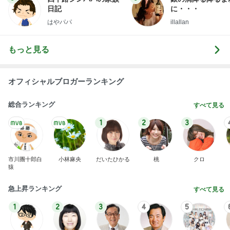
日記
に・・・
はやパパ
illallan
もっと見る
オフィシャルブロガーランキング
総合ランキング
すべて見る
1
2
3
市川團十郎白
小林麻央
だいたひかる
桃
クロ
猿
急上昇ランキング
すべて見る
1
2
3
4
5