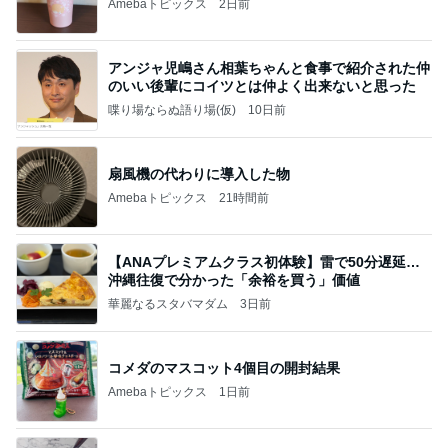
Amebaトピックス
2日前
アンジャ児嶋さん相葉ちゃんと食事で紹介された仲
のいい後輩にコイツとは仲よく出来ないと思った
喋り場ならぬ語り場(仮)
10日前
扇風機の代わりに導入した物
Amebaトピックス
21時間前
【ANAプレミアムクラス初体験】雷で50分遅延…
沖縄往復で分かった「余裕を買う」価値
華麗なるスタバマダム
3日前
コメダのマスコット4個目の開封結果
Amebaトピックス
1日前