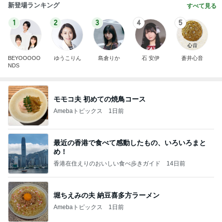
新登場ランキング
すべて見る
1
2
3
4
5
BEYOOOOO
ゆうこりん
島倉りか
石 安伊
蒼井心音
NDS
モモコ夫 初めての焼鳥コース
Amebaトピックス
1日前
最近の香港で食べて感動したもの、いろいろまと
め！
香港在住えりのおいしい食べ歩きガイド
14日前
堀ちえみの夫 納豆喜多方ラーメン
Amebaトピックス
1日前