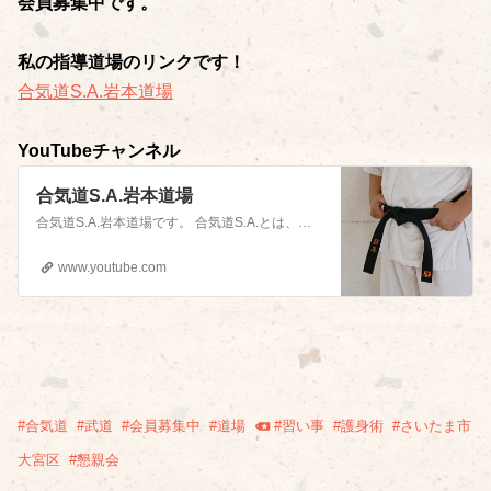
会員募集中です。
私の指導道場のリンクです！
合気道S.A.岩本道場
YouTubeチャンネル
合気道S.A.岩本道場
合気道S.A.岩本道場です。 合気道S.A.とは、既存の合気道の稽古に、突きや蹴りの打撃技や自由組手・試合を取り入れている合気道団体です。 当方は、合気道S.A.の支部の中で、埼玉県の戸田市＆さいたま市大宮区で指導をしています。 「合気道に打撃技を取り入れている」というと、総合格闘技的なものを目指していると誤解されますが、当道場ではそうではありません。 …
www.youtube.com
#
合気道
#
武道
#
会員募集中
#
道場
#
習い事
#
護身術
#
さいたま市
大宮区
#
懇親会