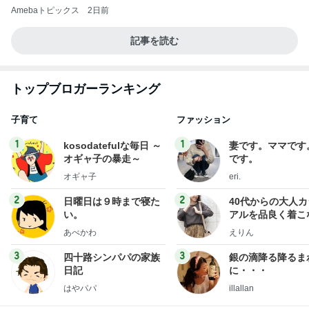
Amebaトピックス
2日前
記事を読む
トップブロガーランキング
子育て
ファッション
1
1
kosodatefulな毎日 ～
妻です。ママです
オギャ子の暴走～
です。
オギャ子
eri.
2
2
日曜日は９時まで寝た
40代からの大人
い。
アルを品良く着こ
ファッションブロ
あべかわ
えりん
3
3
四十路シンパパの家族
銀の滴降る降るま
日記
に・・・
はやパパ
illallan