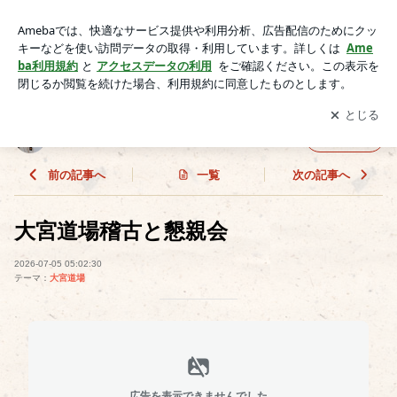
合気道 戸田市 大宮区 習い事 生徒募集 | 合気道S.A.岩本
道場のブログ
アプリをダウンロードして
ブログの更新通知
を受け取りまし
開く
ょう。
合気道S.A.岩本道場のブログ
フォロー
前の記事へ
一覧
次の記事へ
大宮道場稽古と懇親会
2026-07-05 05:02:30
テーマ：
大宮道場
広告を表示できませんでした