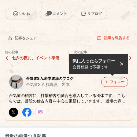
いいね
コメント
リブログ
記事を報告する
記事をシェア
前の記事
次の記事
七夕の夜に、イベント準備と
岩本道場 6月の昇級審査全
気に入ったらフォロー
四方投げ
て終了！（皆さん、お疲れさ
までした！）
会員登録は不要です
合気道S.A.岩本道場のブログ
フォロー
合気道S.A.指導員 岩本
合気道の稽古に、打撃稽古や試合を導入している団体です。 こち
らでは、普段の稽古内容を中心に更新していきます。 道場の雰囲
気や指導員岩本の人柄なども感じて欲しいです。
最近の画像つき記事