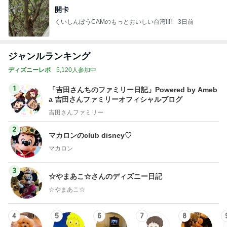
開卡
くいしんぼうCAMのもっとおいしい台湾!!!!
3日前
ジャンルランキング
ディズニーレポ
5,120人参加中
1
「吉田さんちのファミリー日記」Powered by Ameb
a 吉田さんファミリーオフィシャルブログ
吉田さんファミリー
2
マカロンのclub disney♡
マカロン
3
☆やまあこ☆さんのディズニー日記
☆やまあこ☆
4
5
6
7
8