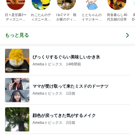
日々是甘露2〜
れこたんのデ
I＆Cママ 我
ととちゃんの
田舎暮らし40
ディズニー風
ィズニー大好
が家のディズ
イマジネーシ
代主婦の日常
Ꭰ
味〜
き♡孫4人
ニー♡ブログ
ョンタイム
もっと見る
びっくりするぐらい美味しいかき氷
Amebaトピックス
14時間前
ママが受け取って来たミスドのドーナツ
Amebaトピックス
1日前
顔色が戻ってきた気がするメイク
Amebaトピックス
2日前