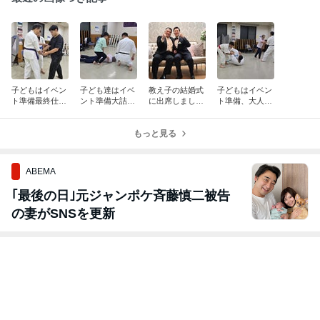
子どもはイベン
子ども達はイベ
教え子の結婚式
子どもはイベン
ト準備最終仕上
ント準備大詰
に出席しまし
ト準備、大人は
げ、大人はYく
め、大人はいつ
た！
いつもの稽古
んが一般稽古に
も通り（前と同
初参加
じようなタイト
もっと見る
ルw）
ABEMA
｢最後の日｣元ジャンポケ斉藤慎二被告
の妻がSNSを更新