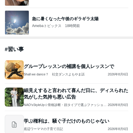
急に暑くなった午後のギラギラ太陽
Amebaトピックス
18時間前
#
習い事
グループレッスンの補講を個人レッスンで
Shall we dance？ 社交ダンスよもやま話
2026年8月6日
細見えすると言われて喜んだ日に、ディスられた
気がした気持ち悪い広告
NAO'sStyleUp☆骨格診断・顔タイプで選ぶファッション
2026年8月6日
コーデ
学ぶ権利は、騒ぐ子だけのものじゃない
底辺ワーママの子育て日記
2026年8月6日