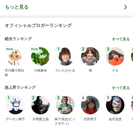
もっと見る
オフィシャルブロガーランキング
総合ランキング
すべて見る
1
2
3
市川團十郎白
小林麻央
だいたひかる
桃
クロ
猿
急上昇ランキング
すべて見る
1
2
3
4
5
デーモン閣下
片岡愛之助
林下清志(ビッ
沢田聖子
金沢克彦
グダディ)