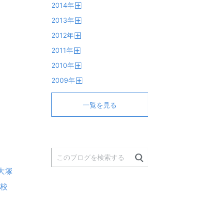
2014
年
く
開
2013
年
く
開
2012
年
く
開
2011
年
く
開
2010
年
く
開
2009
年
く
開
く
一覧を見る
大塚
望校