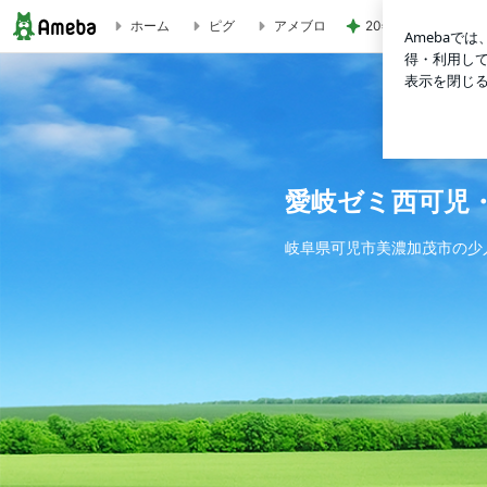
20年前から知って
ホーム
ピグ
アメブロ
再起動します | 愛岐ゼミ西可児・本郷教室からこんにちは‼
愛岐ゼミ西可児
岐阜県可児市美濃加茂市の少