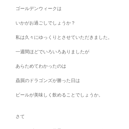
ゴールデンウィークは
いかがお過ごしでしょうか？
私は久々にゆっくりとさせていただきました。
ラ
一週間ほどでいろいろありましたが
ン
ラ
キ
ン
ン
キ
あらためてわかったのは
グ
ン
上
グ
贔屓のドラゴンズが勝った日は
昇
上
昇
ビールが美味しく飲めることでしょうか。
さて