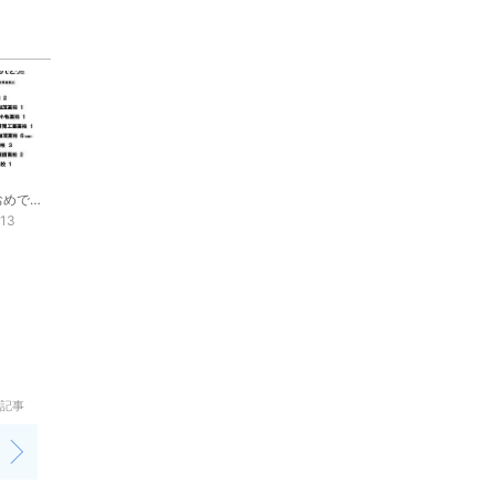
高校合格おめでとう‼️
-13
記事