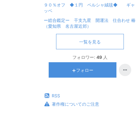
９０％オフ ◆１円 ペルシャ絨毯◆ ギャ
ッベ
ー総合鑑定ー 干支九星 開運法 仕合わせ 椿
（愛知県 名古屋近郊）
一覧を見る
フォロワー:
49
人
フォロー
RSS
著作権についてのご注意