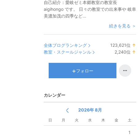
自己紹介：
愛岐ゼミ本郷教室の教室長
aigihongo です。 日々の教室での出来事や 岐阜
美濃加茂の四季など...
続きを見る ＞
全体ブログランキング
123,621
位
↑
教室・スクールジャンル
2,240
位
↑
フォロー
カレンダー
2026年 8月
日
月
火
水
木
金
土
1