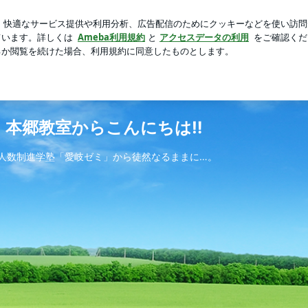
たと言える内容
芸能人ブログ
人気ブログ
新規登録
ロ
・本郷教室からこんにちは‼
人数制進学塾「愛岐ゼミ」から徒然なるままに…。