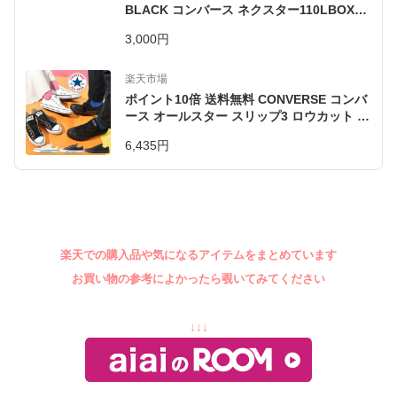
BLACK コンバース ネクスター110LBOXス
リッポンスニーカー (23cm-25cm)
3,000円
楽天市場
ポイント10倍 送料無料 CONVERSE コンバ
ース オールスター スリップ3 ロウカット ス
ニーカー ALL STAR SLIP I OX スリッポン
6,435円
メンズ レディース 紐なし 【あす楽配送】
楽天での購入品や気になるアイテムを
まとめています
お買い物の参考によかったら覗いてみてください
↓↓↓