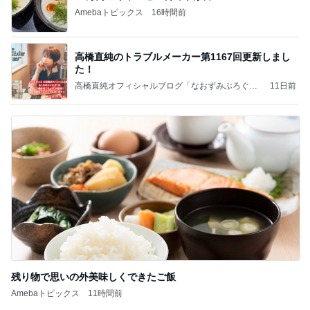
Amebaトピックス
16時間前
高橋直純のトラブルメーカー第1167回更新しまし
た！
高橋直純オフィシャルブログ「なおずみぶろぐ」
11日前
Powered by Ameba
残り物で思いの外美味しくできたご飯
Amebaトピックス
11時間前