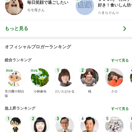
毎日笑顔で過ごしたい
好き！食いしん坊
モモ母さん
らりん☆のブログ
☆きらりん☆
もっと見る
オフィシャルブロガーランキング
総合ランキング
すべて見る
1
2
3
市川團十郎白
小林麻央
だいたひかる
桃
クロ
猿
急上昇ランキング
すべて見る
1
2
3
4
5