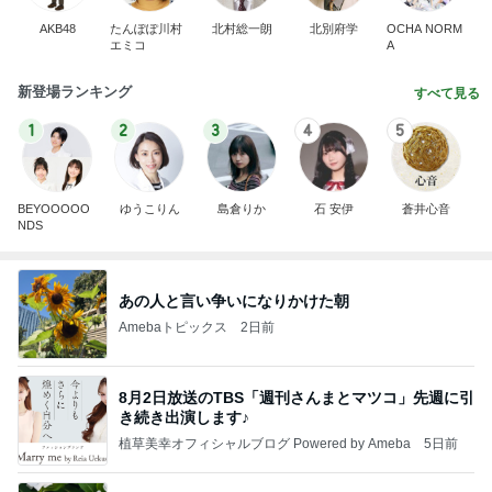
AKB48
たんぽぽ川村
北村総一朗
北別府学
OCHA NORM
エミコ
A
新登場ランキング
すべて見る
1
2
3
4
5
BEYOOOOO
ゆうこりん
島倉りか
石 安伊
蒼井心音
NDS
あの人と言い争いになりかけた朝
Amebaトピックス
2日前
8月2日放送のTBS「週刊さんまとマツコ」先週に引
き続き出演します♪
植草美幸オフィシャルブログ Powered by Ameba
5日前