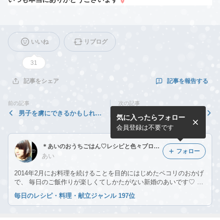
いいね
リブログ
31
記事を報告する
記事をシェア
前の記事
次の記事
男子を虜にできるかもしれな
プチDIY？コストコのディナ
気に入ったらフォロー
い♡甘辛チキン♡
ーロールで♡甘辛チキンバー
ガー♡
会員登録は不要です
＊あいのおうちごはん♡レシピと色々ブログ♡ ＊
フォロー
あい
2014年2月にお料理を続けることを目的にはじめたペコリのおかげ
で、 毎日のご飯作りが楽しくてしかたがない新婚のあいです♡ 毎
日作るからこそ楽しくありたい♡ 料理初心者の私だからこそでき
毎日のレシピ・料理・献立ジャンル 197位
るレシピで♡ 簡単さが嬉しい！ そう思って頂けるようなレシピを
目指します♡