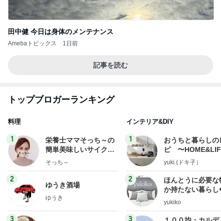
田中健 今日は身体のメンテナンス
Amebaトピックス
1日前
記事を読む
トップブロガーランキング
料理
インテリア&DIY
1
1
栄養士ママそっち～の
おうちと暮らしの
簡単美味しいサイクル
ピ 〜HOME&LI
献立
そっち～
yuki (ドキ子）
2
2
ほんとうに必要な
ゆうき酒場
か持たない暮らし
ゆうき
ep Life Simple
yukiko
ンテリアのきろく
3
3
１００均・カルデ