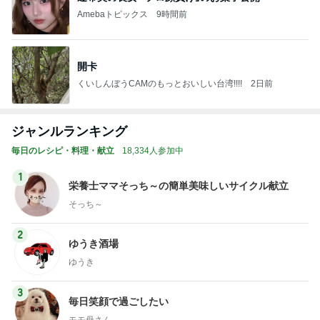
Amebaトピックス
9時間前
開卡
くいしんぼうCAMのもっとおいしい台湾!!!!
2日前
ジャンルランキング
毎日のレシピ・料理・献立
18,334人参加中
1
栄養士ママそっち～の簡単美味しいサイクル献立
そっち～
2
ゆうき酒場
ゆうき
3
毎日笑顔で過ごしたい
モモ母さん