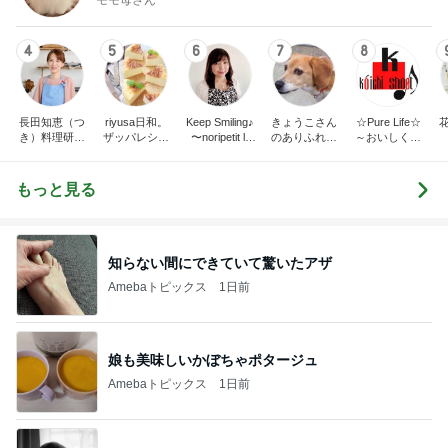
4
5
6
7
8
長田知恵（つ
riyusa日和。
Keep Smiling♪
きょうこさん
☆Pure Life☆
き）料理研究
ザッパレシピ
〜noripetit lif
のありふれた
～おいしく、
家「ご飯と可
で褒められお
e〜 おうちご
日常とばーば
楽しく、健康
愛いおやつ、
やつと時々お
はんと日々の
の食堂本日の
に。～
キッチンアイ
かず
事。
メニュー
もっと見る
テム」
知らない間にできていて驚いたアザ
Amebaトピックス
1日前
娘も美味しいかぼちゃポタージュ
Amebaトピックス
1日前