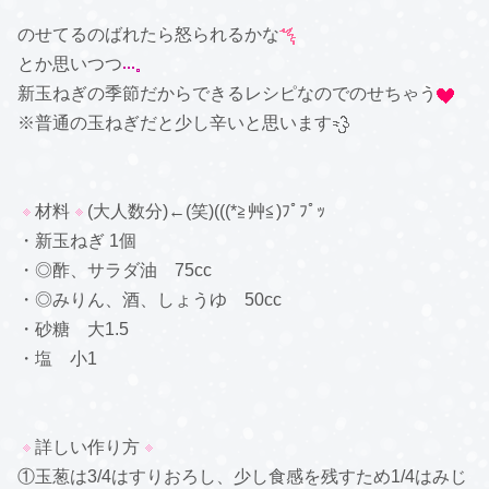
のせてるのばれたら怒られるかな
とか思いつつ
新玉ねぎの季節だからできるレシピなのでのせちゃう
※普通の玉ねぎだと少し辛いと思います
材料
(大人数分)←(笑)(((*≧艸≦)ﾌﾟﾌﾟｯ
・新玉ねぎ 1個
・◎酢、サラダ油 75cc
・◎みりん、酒、しょうゆ 50cc
・砂糖 大1.5
・塩 小1
詳しい作り方
①玉葱は3/4はすりおろし、少し食感を残すため1/4はみじ