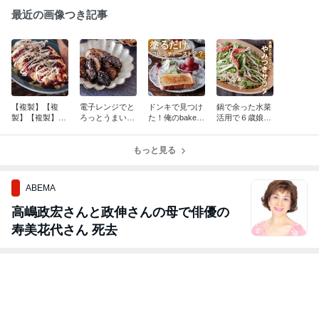
最近の画像つき記事
【複製】【複
電子レンジでと
ドンキで見つけ
鍋で余った水菜
製】【複製】い
ろっとうまい♡
た！俺のbakery
活用で６歳娘が
つものブログ
朝ごはんにも夕
監修クリームで
抱えて食べる！
リンク用
飯にも！なすの
塗るだけフレン
水菜とカニカマ
梅おかか♡
もっと見る
チトースト風♡
のやみつきサラ
ダ♡
ABEMA
高嶋政宏さんと政伸さんの母で俳優の
寿美花代さん 死去