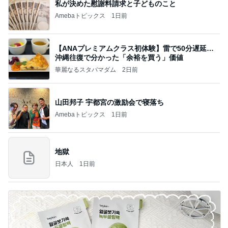
私が決めた慰謝料請求と子どものこと
Amebaトピックス
1日前
【ANAプレミアムクラス初体験】雷で50分遅延…
沖縄往復で分かった「余裕を買う」価値
華麗なるスタバマダム
2日前
山田邦子 宇都宮の激励会で寝落ち
Amebaトピックス
1日前
地獄
日本人
1日前