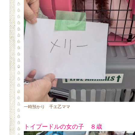
一時預かり 千エ乙ママ
トイプードルの女の子 ８歳