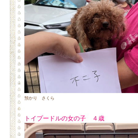
預かり さくら
トイプードルの女の子 ４歳