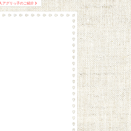
人アグリっ子のご紹介