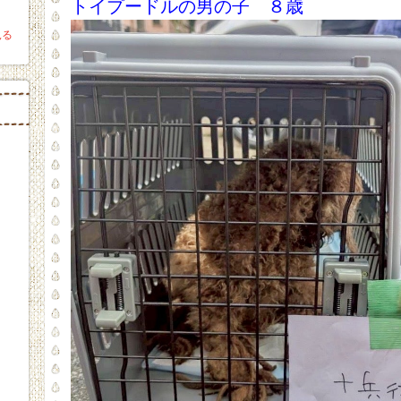
トイプードルの男の子 ８歳
見る