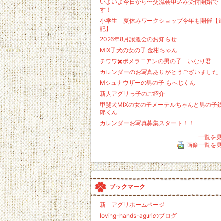
いよいよ今日から〜交流会申込み受付開始で
す！
小学生 夏休みワークショップ今年も開催【
記】
2026年8月譲渡会のお知らせ
MIX子犬の女の子 金柑ちゃん
チワワ✖️ポメラニアンの男の子 いなり君
カレンダーのお写真ありがとうございました
Mシュナウザーの男の子 もへじくん
新人アグリっ子のご紹介
甲斐犬MIXの女の子メーテルちゃんと男の子
郎くん
カレンダーお写真募集スタート！！
一覧を
画像一覧を
ブックマーク
新 アグリホームページ
loving-hands-aguriのブログ