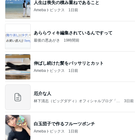
人生は喪失の積み重ねであること
Amebaトピックス
1日前
あららウィキ編集されているんですって
最後の悪あがき
19時間前
伸ばし続けた髪をバッサリとカット
Amebaトピックス
1日前
厄介な人
林下清志（ビッグダディ）オフィシャルブログ「俺
3日前
の米粒」Powered by Ameba
白玉団子で作るフルーツポンチ
Amebaトピックス
1日前