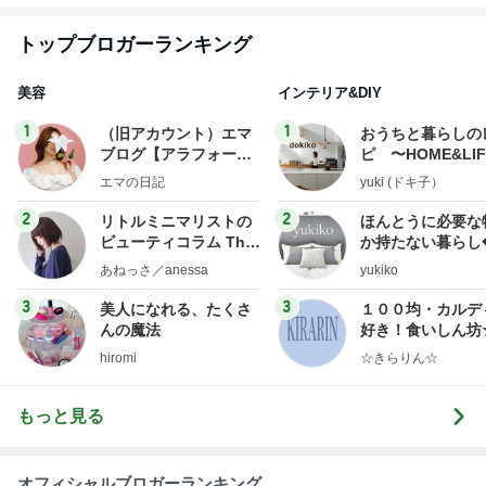
トップブロガーランキング
美容
インテリア&DIY
1
1
（旧アカウント）エマ
おうちと暮らしの
ブログ【アラフォー会
ピ 〜HOME&LI
社売却セカンドライ
エマの日記
yuki (ドキ子）
フ】
2
2
リトルミニマリストの
ほんとうに必要な
ビューティコラム The
か持たない暮らし
little minimalist's bea
ep Life Simple
あねっさ／anessa
yukiko
uty colum
ンテリアのきろく
3
3
美人になれる、たくさ
１００均・カルデ
んの魔法
好き！食いしん坊
らりん☆のブログ
hiromi
☆きらりん☆
もっと見る
オフィシャルブロガーランキング