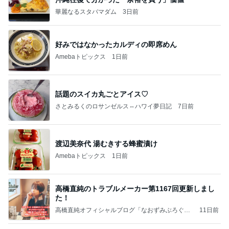
華麗なるスタバマダム
3日前
好みではなかったカルディの即席めん
Amebaトピックス
1日前
話題のスイカ丸ごとアイス♡
さとみるくのロサンゼルス⇔ハワイ夢日記
7日前
渡辺美奈代 湯むきする蜂蜜漬け
Amebaトピックス
1日前
高橋直純のトラブルメーカー第1167回更新しまし
た！
高橋直純オフィシャルブログ「なおずみぶろぐ」
11日前
Powered by Ameba