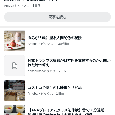
Amebaトピックス
1日前
記事を読む
悩みが大幅に減る人間関係の秘訣
Amebaトピックス
13時間前
何故トランプ大統領が日本円を支援するのかと聞か
れた時の答え
nokoarikonのブログ
2日前
コストコで割引のお味噌とリピ品
Amebaトピックス
1日前
【ANAプレミアムクラス初体験】雷で50分遅延…
沖縄往復で分かった「余裕を買う」価値