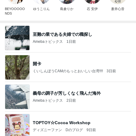
BEYOOOOO
ゆうこりん
島倉りか
石 安伊
蒼井心音
NDS
至難の業である夫婦での職探し
Amebaトピックス
1日前
開卡
くいしんぼうCAMのもっとおいしい台湾!!!!
3日前
義母の調子が芳しくなく飛んだ海外
Amebaトピックス
2日前
TOPTOY☆Cocoa Workshop
ディズニーファン Dのブログ
9日前