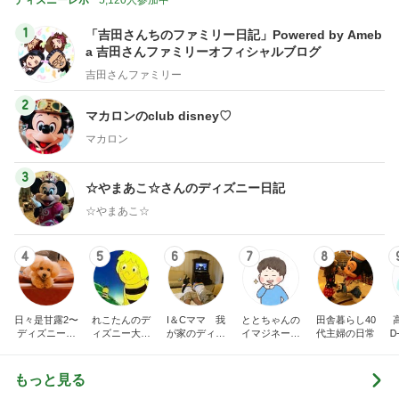
ディズニーレポ
5,120人参加中
1
「吉田さんちのファミリー日記」Powered by Ameb
a 吉田さんファミリーオフィシャルブログ
吉田さんファミリー
2
マカロンのclub disney♡
マカロン
3
☆やまあこ☆さんのディズニー日記
☆やまあこ☆
4
5
6
7
8
日々是甘露2〜
れこたんのデ
I＆Cママ 我
ととちゃんの
田舎暮らし40
ディズニー風
ィズニー大好
が家のディズ
イマジネーシ
代主婦の日常
Ꭰ
味〜
き♡孫4人
ニー♡ブログ
ョンタイム
もっと見る