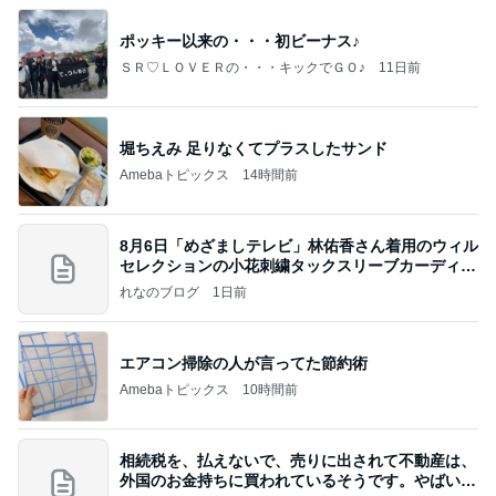
ポッキー以来の・・・初ビーナス♪
ＳＲ♡ＬＯＶＥＲの・・・キックでＧＯ♪
11日前
堀ちえみ 足りなくてプラスしたサンド
Amebaトピックス
14時間前
8月6日「めざましテレビ」林佑香さん着用のウィル
セレクションの小花刺繍タックスリーブカーディガ
ン
れなのブログ
1日前
エアコン掃除の人が言ってた節約術
Amebaトピックス
10時間前
相続税を、払えないで、売りに出されて不動産は、
外国のお金持ちに買われているそうです。やばいで