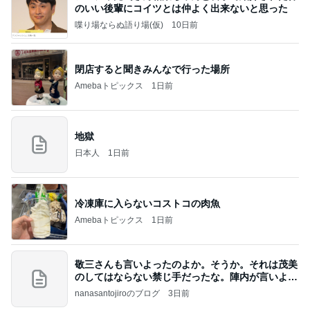
のいい後輩にコイツとは仲よく出来ないと思った
喋り場ならぬ語り場(仮)
10日前
閉店すると聞きみんなで行った場所
Amebaトピックス
1日前
地獄
日本人
1日前
冷凍庫に入らないコストコの肉魚
Amebaトピックス
1日前
敬三さんも言いよったのよか。そうか。それは茂美
のしてはならない禁じ手だったな。陣内が言いよる
のよ
nanasantojiroのブログ
3日前