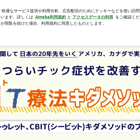
新規登録
20%OFFのジレ
芸能人ブログ
人気ブログ
た | てつおのチック、トゥレット、CBIT(シービット)キダメ