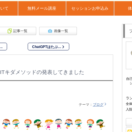
ついて
無料メール講座
セッションお申込み
体
記事一覧
画像一覧
…
ChatGPTはたぶ…
BITキダメソッドの発表してきました
自己
ラ
全
テーマ：
ブログ
入