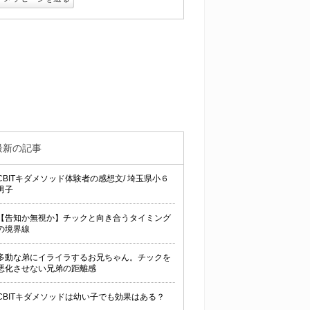
上
昇
最新の記事
CBITキダメソッド体験者の感想文/ 埼玉県小６
男子
【告知か無視か】チックと向き合うタイミング
の境界線
多動な弟にイライラするお兄ちゃん。チックを
悪化させない兄弟の距離感
CBITキダメソッドは幼い子でも効果はある？