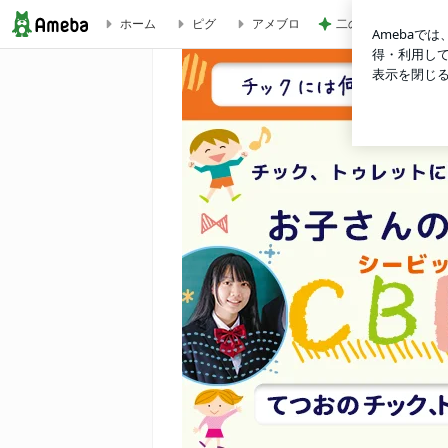
ホーム
ピグ
アメブロ
二の腕カバーに最適な
第128回日本小児科学会でCBITキダメソッドの発表してきまし