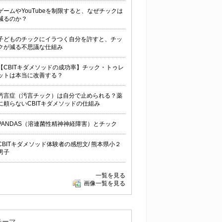
ゲームやYouTubeを制限すると、なぜチックは
減るのか？
子どものチックにイラつく自分を許すと、チッ
クが減る不思議な仕組み
【CBITキダメソッドの成功率】チック・トゥレ
ットは本当に改善する？
汚言症（汚言チック）は自分で止められる？薬
に頼らないCBITキダメソッドの仕組み
PANDAS（溶連菌性精神神経障害）とチック
CBITキダメソッド体験者の感想文/ 熊本県小２
男子
一覧を見る
画像一覧を見る
テーマ