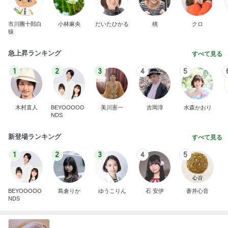
市川團十郎白
小林麻央
だいたひかる
桃
クロ
猿
急上昇ランキング
すべて見る
1
2
3
4
5
木村直人
BEYOOOOO
美川憲一
吉岡淳
水森かおり
NDS
新登場ランキング
すべて見る
1
2
3
4
5
BEYOOOOO
島倉りか
ゆうこりん
石 安伊
蒼井心音
NDS