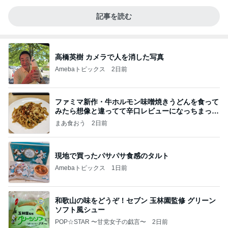
記事を読む
高橋英樹 カメラで人を消した写真
Amebaトピックス
2日前
ファミマ新作・牛ホルモン味噌焼きうどんを食って
みたら想像と違ってて辛口レビューになっちまった
話
まあ食おう
2日前
現地で買ったパサパサ食感のタルト
Amebaトピックス
1日前
和歌山の味をどうぞ！セブン 玉林園監修 グリーン
ソフト風シュー
POP☆STAR 〜甘党女子の戯言〜
2日前