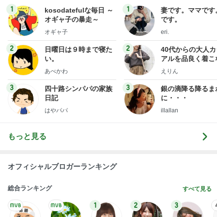
1
1
kosodatefulな毎日 ～
妻です。ママです
オギャ子の暴走～
です。
オギャ子
eri.
2
2
日曜日は９時まで寝た
40代からの大人
い。
アルを品良く着こ
ファッションブロ
あべかわ
えりん
3
3
四十路シンパパの家族
銀の滴降る降るま
日記
に・・・
はやパパ
illallan
もっと見る
オフィシャルブロガーランキング
総合ランキング
すべて見る
1
2
3