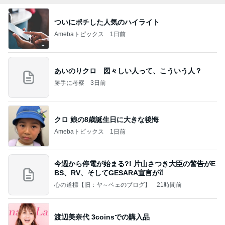
ついにポチした人気のハイライト
Amebaトピックス
1日前
あいのりクロ 図々しい人って、こういう人？
勝手に考察
3日前
クロ 娘の8歳誕生日に大きな後悔
Amebaトピックス
1日前
今週から停電が始まる?! 片山さつき大臣の警告がE
BS、RV、そしてGESARA宣言が⁈
心の道標【旧：ヤ～ベェのブログ】
21時間前
渡辺美奈代 3coinsでの購入品