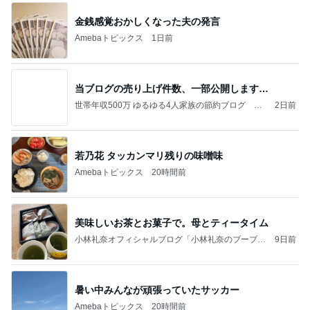
金銭感覚おかしくなった夫の発言
Amebaトピックス
1日前
当ブログの売り上げ件数、一部公開します…
世帯年収500万 ゆるゆる4人家族の節約ブログ 〜
2日前
ケチ旦那と金銭感覚マヒ嫁の日々〜
若乃花 タッカンマリ残りの味噌味
Amebaトピックス
20時間前
美味しいお茶とお菓子で。母とティータイム
小林礼奈オフィシャルブログ「小林礼奈のブーブー
9日前
ブログ」Powered by Ameba
暑い中みんなが頑張っていたサッカー
Amebaトピックス
20時間前