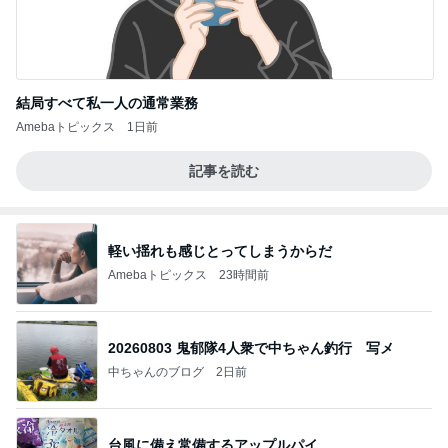
結局すべて私一人の通常業務
Amebaトピックス
1日前
記事を読む
軽い揺れも感じとってしまうからだ
Amebaトピックス
23時間前
20260803 鬼郁隊4人衆で中ちゃん釣行 写メ
中ちゃんのブログ
2日前
台風に備え常備するアップルパイ