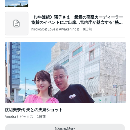
《3年連続》瑶子さま 懇意の高級カーディーラー
協賛のイベントにご出席…宮内庁が懸念する“熱心
すぎ
hirokoの✿Love＆Awakening✿
9日前
渡辺美奈代 夫との夫婦ショット
Amebaトピックス
1日前
記事を読む