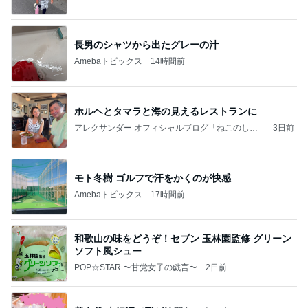
前。」powered by Ameba
長男のシャツから出たグレーの汁
Amebaトピックス
14時間前
ホルヘとタマラと海の見えるレストランに
アレクサンダー オフィシャルブログ「ねこのしっ
3日前
ぽ欲しいな」Powered by Ameba
モト冬樹 ゴルフで汗をかくのが快感
Amebaトピックス
17時間前
和歌山の味をどうぞ！セブン 玉林園監修 グリーン
ソフト風シュー
POP☆STAR 〜甘党女子の戯言〜
2日前