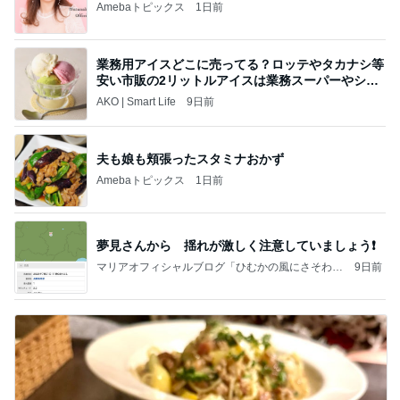
Amebaトピックス
1日前
業務用アイスどこに売ってる？ロッテやタカナシ等
安い市販の2リットルアイスは業務スーパーやシャ
トレ
AKO | Smart Life
9日前
夫も娘も頬張ったスタミナおかず
Amebaトピックス
1日前
夢見さんから 揺れが激しく注意していましょう❗️
マリアオフィシャルブログ「ひむかの風にさそわれ
9日前
て」Powered by Ameba