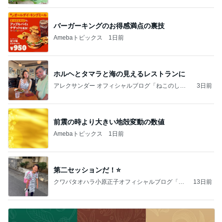
バーガーキングのお得感満点の裏技
Amebaトピックス
1日前
ホルヘとタマラと海の見えるレストランに
アレクサンダー オフィシャルブログ「ねこのしっ
3日前
ぽ欲しいな」Powered by Ameba
前震の時より大きい地殻変動の数値
Amebaトピックス
1日前
第二セッションだ！⭐️
クワバタオハラ小原正子オフィシャルブログ「女
13日前
前。」powered by Ameba