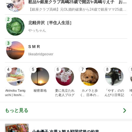
粧品✨銀座クラブ高嶋25歳で開店✨高嶋りえ子 お着
物でエルメス バーキン コーデ
【銀座クラブ高嶋】元OL婚約破棄から24歳で銀座ママ25歳でオーナーママ銀座 美肌で開運♡パワースポット巡り高嶋りえ子ブログ
2
北軽井沢［半住人生活］
やっちゃん
3
S M R
likeabridgeover
4
5
6
7
8
Akinobu Tanig
秘密基地
妻に先立たれ
カメラと歩
「やす」のの
uchi | Itoshima
た老人ブログ
く、日本の風
んびり日常記
Landscape Ph
景スナップ紀
otographer
行
もっと見る
小倉優子 次男と観る戦国武将の約束