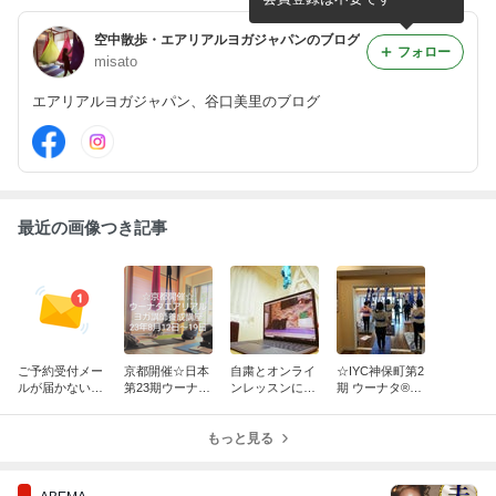
空中散歩・エアリアルヨガジャパンのブログ
フォロー
misato
エアリアルヨガジャパン、谷口美里のブログ
最近の画像つき記事
ご予約受付メー
京都開催☆日本
自粛とオンライ
☆IYC神保町第2
ルが届かない現
第23期ウーナタ
ンレッスンにつ
期 ウーナタ®エ
象と対処方法に
®エアリアルヨ
いて
アリアルヨガ 正
ついて
ガ 認定指導者
式指導者 養成
養成コース☆
もっと見る
週末コース☆