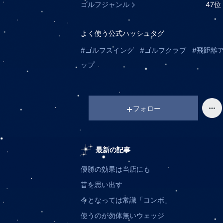
ゴルフジャンル
47
位
よく使う公式ハッシュタグ
#ゴルフスイング
#ゴルフクラブ
#飛距離
ップ
フォロー
最新の記事
優勝の効果は当店にも
昔を思い出す
今となっては常識「コンボ」
使うのが勿体無いウェッジ