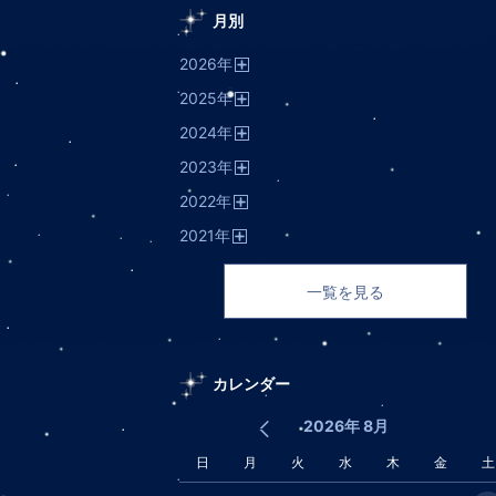
月別
2026
年
開
2025
年
く
開
2024
年
く
開
2023
年
く
開
2022
年
く
開
2021
年
く
開
く
一覧を見る
カレンダー
2026年 8月
日
月
火
水
木
金
土