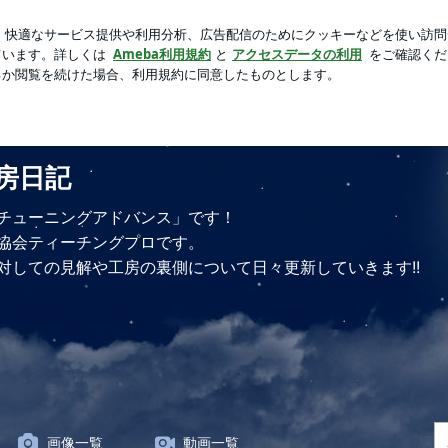
なる作り置き
芸能人ブログ
人気ブログ
新規登録
ロ
HOME
ABOUT
MENU
アメブロ
房日記
チューニングアドバンス」です！
協会ティーチングプロです。
対しての見解や工房の裏側について日々更新していきます!!
画像一覧
動画一覧