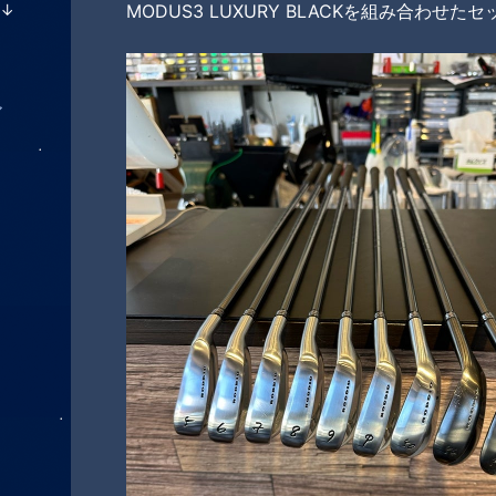
ラ
↓
MODUS3 LUXURY BLACKを組み合わせ
ン
ラ
キ
ン
ン
キ
グ
ン
ア
上
グ
昇
下
降