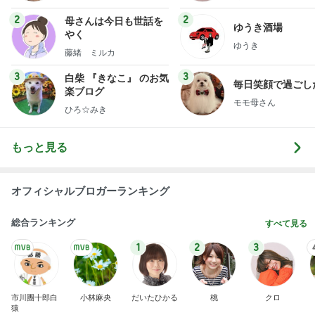
2
2
母さんは今日も世話を
ゆうき酒場
やく
ゆうき
藤緒 ミルカ
3
3
白柴 『きなこ』 のお気
毎日笑顔で過ごし
楽ブログ
モモ母さん
ひろ☆みき
もっと見る
オフィシャルブロガーランキング
総合ランキング
すべて見る
1
2
3
市川團十郎白
小林麻央
だいたひかる
桃
クロ
猿