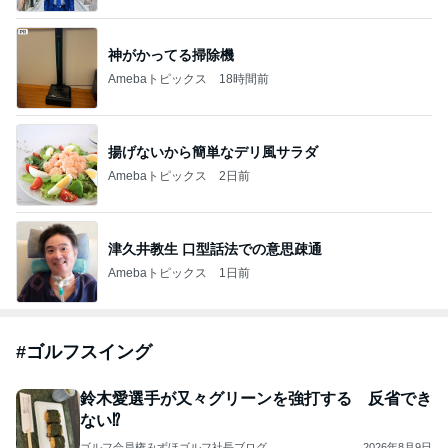
神がかってる掃除機
Amebaトピックス
18時間前
揚げないから簡単なデリ風サラダ
Amebaトピックス
2日前
津久井教生 口型話法での意思疎通
Amebaトピックス
1日前
#
ゴルフスイング
鈴木愛選手が又々グリーンを強打する 反省でき
ない⁉️
ゴルフ会員権みずほゴルフ社長ブログ
2026年8月9日