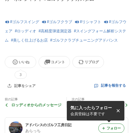
#
ゴルフスイング
#
ゴルフクラブ
#
リシャフト
#
ゴルフウ
ェア
#
ロッディオ
#
高精度弾道測定器
#
スイングフォーム解析システ
ム
#
美しく仕上げるお店
#
ゴルフクラブチューニングアドバンス
いいね
コメント
リブログ
3
記事を報告する
記事をシェア
前の記事
次の記事
ロッディオからのメッセージ
ロッディオCCアイアン
気に入ったらフォロー
会員登録は不要です
アドバンスのゴルフ工房日記
フォロー
あらっち