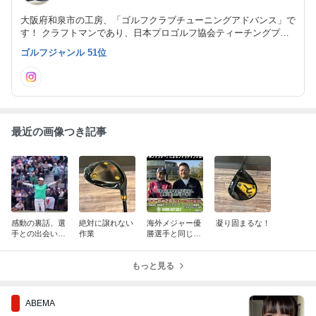
大阪府和泉市の工房、「ゴルフクラブチューニングアドバンス」で
す！ クラフトマンであり、日本プロゴルフ協会ティーチングプロ
です。 ティーチングプロならではのクラブに対しての見解や工房
ゴルフジャンル 51位
の裏側について日々更新していきます!!
最近の画像つき記事
感動の裏話、選
絶対に譲れない
海外メジャー優
凝り固まるな！
手との出会いか
作業
勝選手と同じフ
ら全英女子オー
ィッティング
プン制覇まで
を！
もっと見る
ABEMA