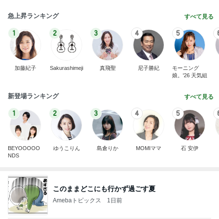
急上昇ランキング
すべて見る
1
2
3
4
5
加藤紀子
Sakurashimeji
真飛聖
尼子勝紀
モーニング
娘。'26 天気組
新登場ランキング
すべて見る
1
2
3
4
5
BEYOOOOO
ゆうこりん
島倉りか
MOMIママ
石 安伊
NDS
このままどこにも行かず過ごす夏
Amebaトピックス
1日前