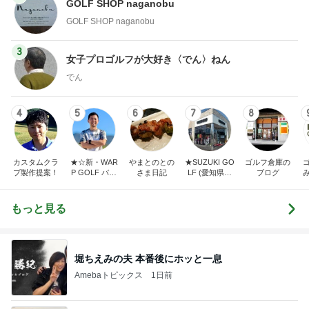
GOLF SHOP naganobu
GOLF SHOP naganobu
3
女子プロゴルフが大好き〈でん〉ねん
でん
4
5
6
7
8
カスタムクラ
★☆新・WAR
やまとのとの
★SUZUKI GO
ゴルフ倉庫の
ブ製作提案！
P GOLF バカ
さま日記
LF (愛知県半
ブログ
社長の独り言
田市スズキゴ
☆★
ルフ)★
もっと見る
堀ちえみの夫 本番後にホッと一息
Amebaトピックス
1日前