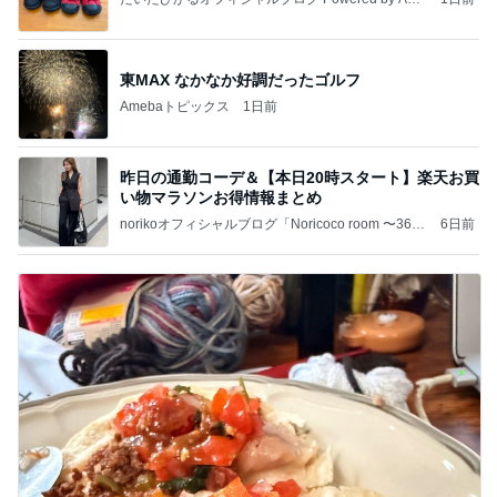
ba
東MAX なかなか好調だったゴルフ
Amebaトピックス
1日前
昨日の通勤コーデ＆【本日20時スタート】楽天お買
い物マラソンお得情報まとめ
norikoオフィシャルブログ「Noricoco room 〜365
6日前
日コーディネート日記〜」Powered by Ameba