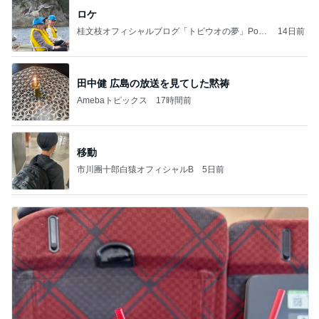
ロケ
桂文枝オフィシャルブログ「トビウオの夢」Pow
14日前
ered by Ameba
田中健 広島の放送を見てした黙祷
Amebaトピックス
17時間前
移動
市川團十郎白猿オフィシャルB
5日前