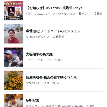
【お知らせ】9/21〜9/23北海道3days
パク・ジュニョン オフィシャルブログ 「日本の
2日前
心」 powered by Ameba
麻世 妻とフードコートのミシュラン
Amebaトピックス
17時間前
大谷翔平の裏の顔
トニー・ラエリアン
2日前
假屋崎省吾 鎌倉の庭で咲く花たち
Amebaトピックス
2日前
証明写真
美優オフィシャルブログ Powered by Ameba
2日前