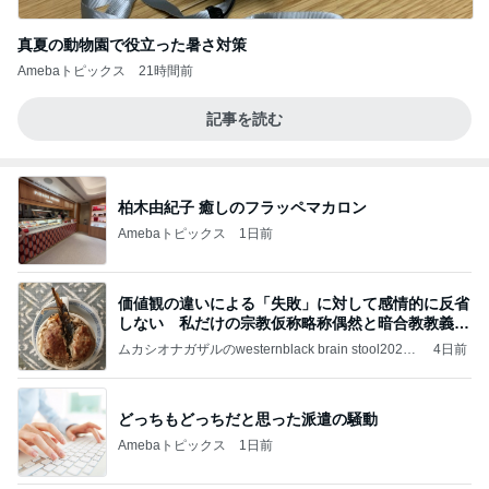
真夏の動物園で役立った暑さ対策
Amebaトピックス
21時間前
記事を読む
柏木由紀子 癒しのフラッペマカロン
Amebaトピックス
1日前
価値観の違いによる「失敗」に対して感情的に反省
しない 私だけの宗教仮称略称偶然と暗合教教義候
補
ムカシオナガザルのwesternblack brain stool2024
4日前
年（令和6）11月25日以来減酒断煙再開ムカシオナ
ガザル
どっちもどっちだと思った派遣の騒動
Amebaトピックス
1日前