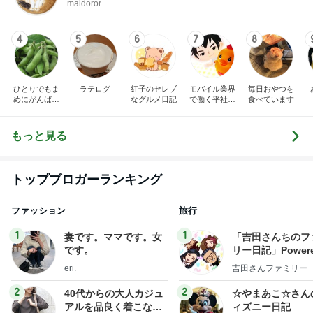
maldoror
4
5
6
7
8
ひとりでもま
ラテログ
紅子のセレブ
モバイル業界
毎日おやつを
めにがんばる
なグルメ日記
で働く平社員
食べています
ブログ
のブログ
もっと見る
トップブロガーランキング
ファッション
旅行
1
1
妻です。ママです。女
「吉田さんちのフ
です。
リー日記」Powere
y Ameba 吉田さ
eri.
吉田さんファミリー
ミリーオフィシャ
ログ
2
2
40代からの大人カジュ
☆やまあこ☆さん
アルを品良く着こなす
ィズニー日記