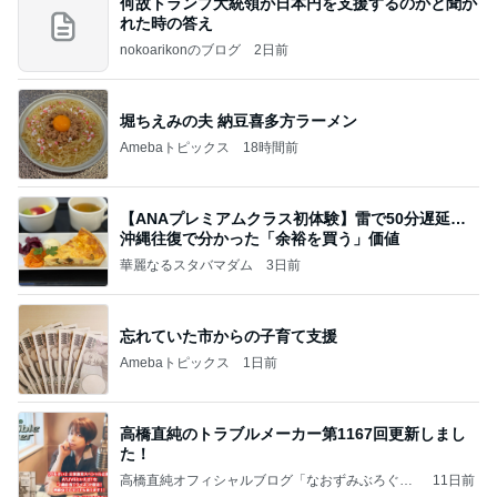
何故トランプ大統領が日本円を支援するのかと聞か
れた時の答え
nokoarikonのブログ
2日前
堀ちえみの夫 納豆喜多方ラーメン
Amebaトピックス
18時間前
【ANAプレミアムクラス初体験】雷で50分遅延…
沖縄往復で分かった「余裕を買う」価値
華麗なるスタバマダム
3日前
忘れていた市からの子育て支援
Amebaトピックス
1日前
高橋直純のトラブルメーカー第1167回更新しまし
た！
高橋直純オフィシャルブログ「なおずみぶろぐ」
11日前
Powered by Ameba