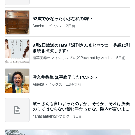
52歳でかなった小さな私の願い
Amebaトピックス
2日前
8月2日放送のTBS「週刊さんまとマツコ」先週に引
き続き出演します♪
植草美幸オフィシャルブログ Powered by Ameba
5日前
津久井教生 無事終了したPCメンテ
Amebaトピックス
11時間前
敬三さんも言いよったのよか。そうか。それは茂美
のしてはならない禁じ手だったな。陣内が言いよる
のよ
nanasantojiroのブログ
3日前