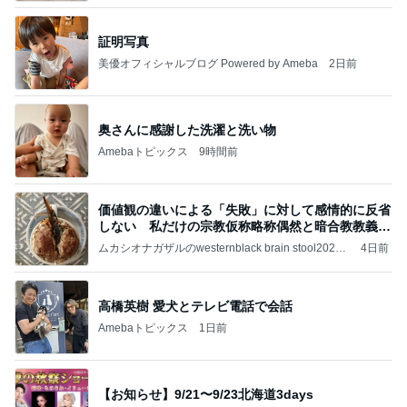
証明写真
美優オフィシャルブログ Powered by Ameba
2日前
奥さんに感謝した洗濯と洗い物
Amebaトピックス
9時間前
価値観の違いによる「失敗」に対して感情的に反省
しない 私だけの宗教仮称略称偶然と暗合教教義候
補
ムカシオナガザルのwesternblack brain stool2024
4日前
年（令和6）11月25日以来減酒断煙再開ムカシオナ
ガザル
高橋英樹 愛犬とテレビ電話で会話
Amebaトピックス
1日前
【お知らせ】9/21〜9/23北海道3days