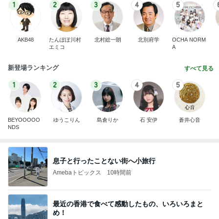
1
2
3
4
5
AKB48
たんぽぽ川村
北村総一朗
北別府学
OCHA NORM
エミコ
A
新登場ランキング
すべて見る
1
2
3
4
5
BEYOOOOO
ゆうこりん
島倉りか
石 安伊
蒼井心音
NDS
息子と行ったことない街へ小旅行
Amebaトピックス
10時間前
最近の香港で食べて感動したもの、いろいろまと
め！