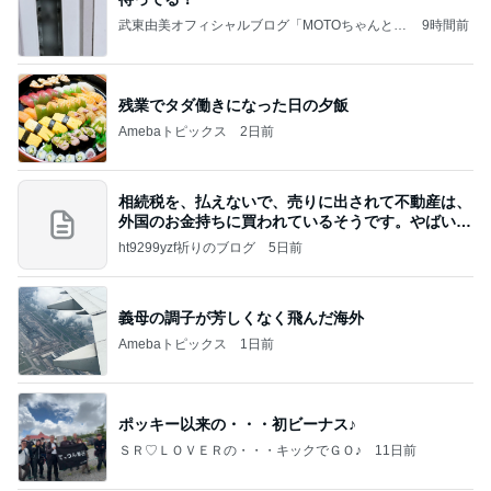
武東由美オフィシャルブログ「MOTOちゃんとの
9時間前
はっぴぃな毎日」Powered by Ameba
残業でタダ働きになった日の夕飯
Amebaトピックス
2日前
相続税を、払えないで、売りに出されて不動産は、
外国のお金持ちに買われているそうです。やばいで
すよ
ht9299yzf祈りのブログ
5日前
義母の調子が芳しくなく飛んだ海外
Amebaトピックス
1日前
ポッキー以来の・・・初ビーナス♪
ＳＲ♡ＬＯＶＥＲの・・・キックでＧＯ♪
11日前