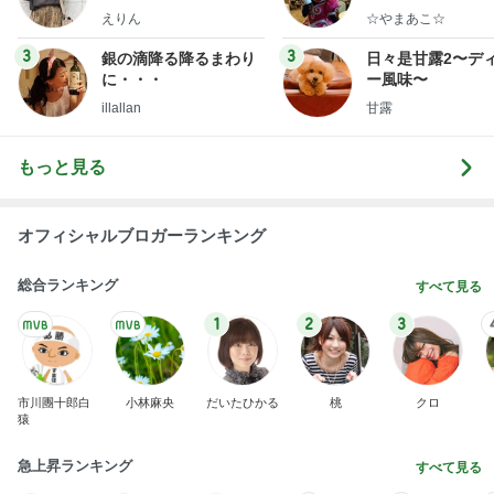
ファッションブログ
えりん
☆やまあこ☆
3
3
銀の滴降る降るまわり
日々是甘露2〜デ
に・・・
ー風味〜
illallan
甘露
もっと見る
オフィシャルブロガーランキング
総合ランキング
すべて見る
1
2
3
市川團十郎白
小林麻央
だいたひかる
桃
クロ
猿
急上昇ランキング
すべて見る