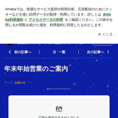
年末年始営業のご案内 | 大阪/北浜 男性セラピストによる女性
専用完全個室リラクゼーション艶女（アデージョ）
アプリをダウンロードして
ブログの更新通知
を受け取りまし
開く
ょう。
大阪/北浜 男性セラピストによる女性専用完
フォロー
全個室リラクゼーション艶女（アデージョ）
前の記事へ
一覧
次の記事へ
年末年始営業のご案内
2015-12-26 02:26:10
テーマ：
お知らせ
広告を表示できませんでした