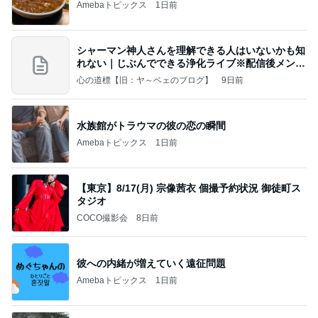
Amebaトピックス
1日前
シャーマン神人さんを理解できる人はいないかも知
れない｜じぶんでできる浄化ライブ※配信後メンバ
ー限
心の道標【旧：ヤ～ベェのブログ】
9日前
水族館がトラウマの彼の恋の瞬間
Amebaトピックス
1日前
【東京】8/17(月) 宗像茜衣 個撮予約状況 御徒町ス
タジオ
COCO撮影会
8日前
彼への内緒が増えていく遠征問題
Amebaトピックス
1日前