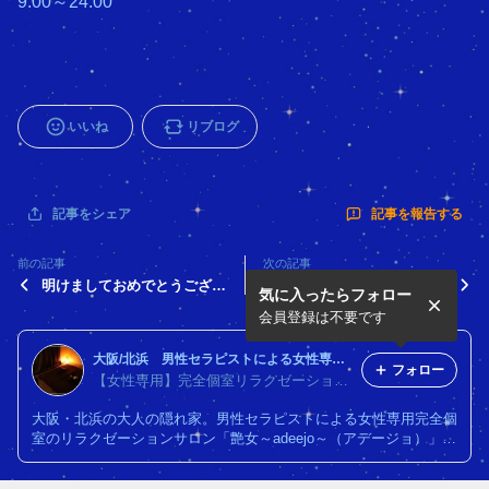
9:00～24:00
いいね
リブログ
記事を報告する
記事をシェア
前の記事
次の記事
明けましておめでとうござい
お気に入りシリーズ♪
気に入ったらフォロー
ます(^-^)/
会員登録は不要です
大阪/北浜 男性セラピストによる女性専用完全個室リラクゼーション艶女（アデージョ）
フォロー
【女性専用】完全個室リラクゼーション艶女（アデージョ）
大阪・北浜の大人の隠れ家。男性セラピストによる女性専用完全個
室のリラクゼーションサロン「艶女～adeejo～（アデージョ）」で
はアロマオイルマッサージやリンパケアマッサージで究極の癒しを
提供します。