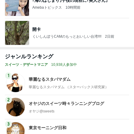
｢海のはじまり｣子役の現在に｢美人さん｣
Amebaトピックス
10時間前
開卡
くいしんぼうCAMのもっとおいしい台湾!!!!
2日前
ジャンルランキング
スイーツ・デザートマニア
10,938人参加中
1
華麗なるスタバマダム
華麗なるスタバマダム （スターバックス研究家）
2
オヤジのスイーツ時々ランニングブログ
オヤジ@sweets
3
東京モーニング日和