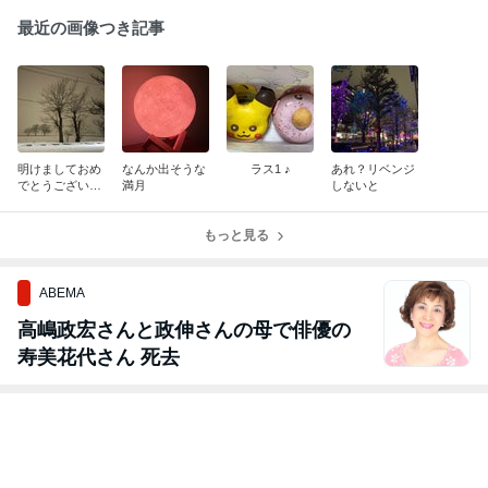
最近の画像つき記事
明けましておめ
なんか出そうな
ラス1 ♪
あれ？リベンジ
でとうございま
満月
しないと
す♪
もっと見る
ABEMA
高嶋政宏さんと政伸さんの母で俳優の
寿美花代さん 死去