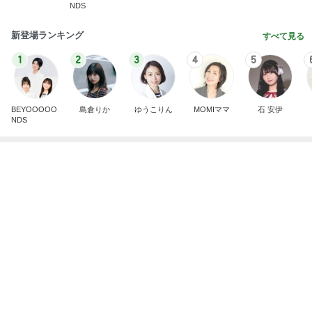
飲み過ぎ食べ過ぎた日の〆のラーメン
Amebaトピックス
1日前
悲しすぎて立ち直れない。
クロオフィシャルブログPowered by Ameba
2日前
毎年楽しみにしているスタンプラリー
Amebaトピックス
2日前
ありがとうございます
市川團十郎白猿オフィシャルB
4日前
ヒデ 吉野家で紅生姜ガッツリ牛丼