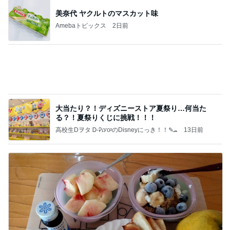
夫から知らされた義実家の帰省費用
Amebaトピックス
11時間前
よし、タイ行こ
与儀大介
24時間前