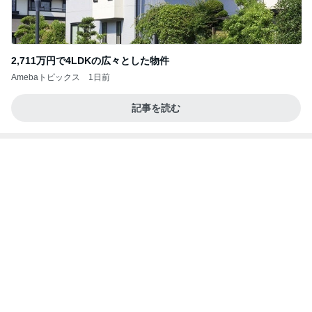
マリアオフィシャルブログ「ひむかの風にさそわれ
2日前
て」Powered by Ameba
美奈代 ヤクルトのマスカット味
Amebaトピックス
2日前
大当たり？！ディズニーストア夏祭り…何当た
る？！夏祭りくじに挑戦！！！
高校生Dヲタ Ꭰ-ᎮꭵꭹꭴのDisneyにっき！！✎ܚ
13日前