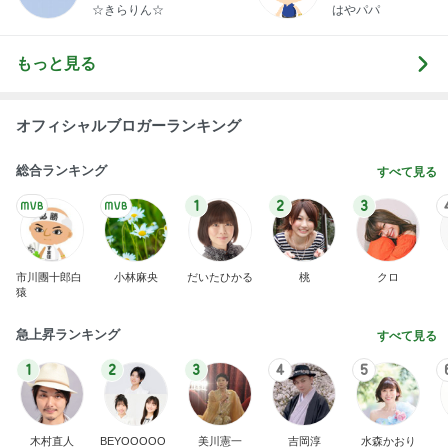
1
2
3
市川團十郎白
小林麻央
だいたひかる
桃
クロ
猿
急上昇ランキング
すべて見る
1
2
3
4
5
木村直人
BEYOOOOO
美川憲一
吉岡淳
水森かおり
NDS
新登場ランキング
すべて見る
1
2
3
4
5
BEYOOOOO
島倉りか
ゆうこりん
MOMIママ
石 安伊
NDS