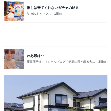
新しくなる日本のサッカー界の開幕
Amebaトピックス
2日前
強子の楽しい（？）ママ友トラブル【年長編】第10
2話
ウメブログ
2日前
堀ちえみ ドーナツの差し入れ
Amebaトピックス
15時間前
能登揺れ、東北も⚠️夢見が増えて来ました❗️注意し
てください❗️