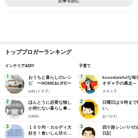
インテリア&DIY
子育て
1
1
おうちと暮らしのレシ
kosodatefulな毎
ピ 〜HOME&LIFE〜
オギャ子の暴走～
yuki (ドキ子）
オギャ子
2
2
ほんとうに必要な物し
日曜日は９時まで
か持たない暮らし◆Ke
い。
ep Life Simple◆〜イ
yukiko
あべかわ
ンテリアのきろく〜
3
3
１００均・カルディ大
四十路シンパパの
好き！食いしん坊☆き
日記
らりん☆のブログ
☆きらりん☆
はやパパ
もっと見る
オフィシャルブロガーランキング
総合ランキング
すべて見る