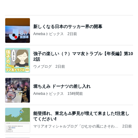
父のために購入した車に貼るマーク
Amebaトピックス
12時間前
【秩父鉄道】８/２～１１/３０開催 ガリガリ君が
秩父鉄道に遊びにやってくる！のご紹介です
秩父市議会議員 黒澤秀之 ブログ Powered by Ame
10日前
ba
79日ぶりの猫と義母からの解放
Amebaトピックス
1日前
☆We're timelesz LIVE TOUR 2026 episode2 MO
MENTUM
☆☆☆ゆきちにっき☆☆☆
7日前