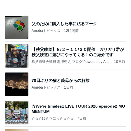
1ヶ月早く入る会社の産休制度
Amebaトピックス
1日前
クロとこいたんって何かあったの？
あいのりブログ
2日前
アレク タマラと最後の思い出
Amebaトピックス
1日前
かっちちちちが来てくれた！おしゃれなものを持っ
て！
桃オフィシャルブログ Powered by Ameba
10日前