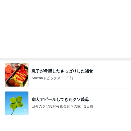
秋野暢子 日曜日もたっぷり頂いた朝食
Amebaトピックス
11時間前
記事を読む
参加を迷わずお断りした裁判
Amebaトピックス
1日前
日東駒専や産近甲龍は英語よりも国語の攻略が重視
される、のかもしれない。
Bank of Dreamの公営競技はどこへ行く
11日前