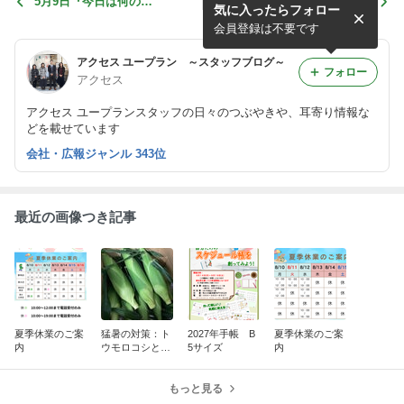
5月9日『今日は何の
5月7日 『今日は何の
気に入ったらフォロー
日？？』
日？』
会員登録は不要です
アクセス ユープラン ～スタッフブログ～
フォロー
アクセス
アクセス ユープランスタッフの日々のつぶやきや、耳寄り情報な
どを載せています
会社・広報ジャンル 343位
最近の画像つき記事
夏季休業のご案
猛暑の対策：ト
2027年手帳 B
夏季休業のご案
内
ウモロコシと小
5サイズ
内
玉スイカ
もっと見る