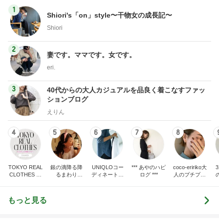
1
Shiori's「on」style〜干物女の成長記〜
Shiori
2
妻です。ママです。女です。
eri.
3
40代からの大人カジュアルを品良く着こなすファッ
ションブログ
えりん
4
5
6
7
8
TOKYO REAL
銀の滴降る降
UNIQLOコー
*** あやのハピ
coco-eririko大
CLOTHES 大
るまわり
ディネート日
ログ ***
人のプチプラ
人世代のリア
に・・・
記
mixコーデ
ハ
ルクローズ
♪
もっと見る