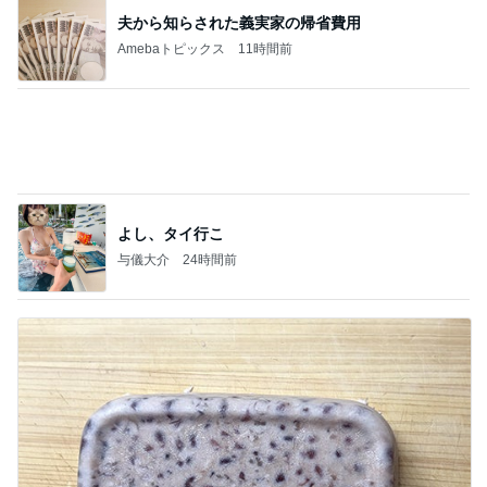
ママが整えてくれたすごく快適な部屋
Amebaトピックス
2日前
㊗️喜びを分け合える未来❣️”【この混沌の理由】”⽇
本も⾦融リセットの準備をしてます ””
あいすくりーむ『めるころ』
2時間前