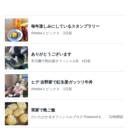
2,711万円で4LDKの広々とした物件
Amebaトピックス
1日前
記事を読む
息子が希望したさっぱりした補食
Amebaトピックス
1日前
病人アピールしてきたクソ義母
田舎のクソ義母vs都会育ちの嫁
2日前