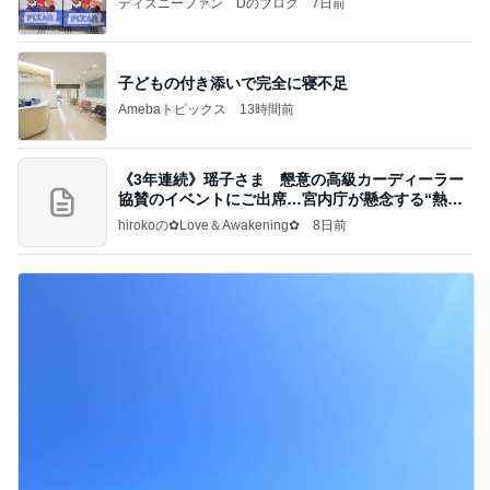
ディズニーファン Dのブログ
7日前
子どもの付き添いで完全に寝不足
Amebaトピックス
13時間前
《3年連続》瑶子さま 懇意の高級カーディーラー
協賛のイベントにご出席…宮内庁が懸念する“熱心
すぎ
hirokoの✿Love＆Awakening✿
8日前