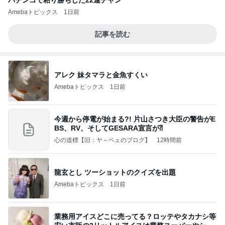
パチンコで粘り勝ちした22連チャン
Amebaトピックス
1日前
記事を読む
アレク 妹タマラと金魚すくい
Amebaトピックス
1日前
今週から停電が始まる?! 片山さつき大臣の警告がE
BS、RV、そしてGESARA宣言が⁈
心の道標【旧：ヤ～ベェのブログ】
12時間前
龍玄とし ツーショットのクイズを出題
Amebaトピックス
1日前
業務用アイスどこに売ってる？ロッテやタカナシ等