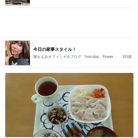
by Ameba
肝心な物を買い忘れたお買い物
Amebaトピックス
1日前
記事を読む
キャシー中島 絶好調でキルトカット
Amebaトピックス
1日前