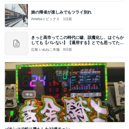
娘の帰省が楽しみでもツライ別れ
Amebaトピックス
1日前
きっと高市ってこの時代に嘘、誤魔化し、はぐらか
しても【バレない】【通用する】とでも思ってたん
だろ
広報 いぬねこ本舗
9日前