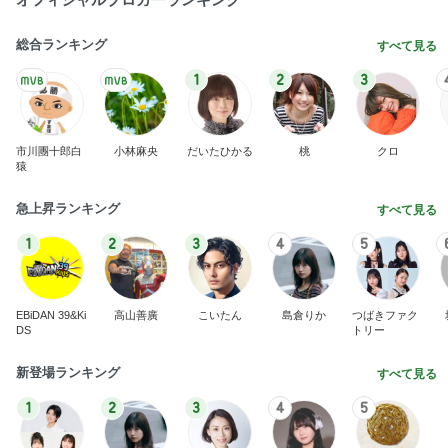
総合ランキング
すべて見る
1
2
3
市川團十郎白
小林麻央
だいたひかる
桃
クロ
猿
急上昇ランキング
すべて見る
1
2
3
4
5
EBiDAN 39&Ki
高山善廣
こいたん
島倉りか
つばきファク
DS
トリー
新登場ランキング
すべて見る
1
2
3
4
5