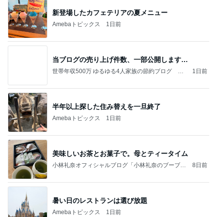
当ブログの売り上げ件数、一部公開します…
世帯年収500万 ゆるゆる4人家族の節約ブログ 〜
1日前
ケチ旦那と金銭感覚マヒ嫁の日々〜
半年以上探した住み替えを一旦終了
Amebaトピックス
1日前
美味しいお茶とお菓子で。母とティータイム
小林礼奈オフィシャルブログ「小林礼奈のブーブー
8日前
ブログ」Powered by Ameba
暑い日のレストランは選び放題
Amebaトピックス
1日前
今日の家事スタイル！
堀ちえみオフィシャルブログ「hori-day」Powered
3日前