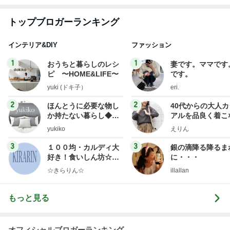
トップブロガーランキング
インテリア&DIY
ファッション
1
1
おうちと暮らしのレシ
妻です。ママです
ピ 〜HOME&LIFE〜
です。
yuki (ドキ子）
eri.
2
2
ほんとうに必要な物し
40代からの大人
か持たない暮らし◆Ke
アルを品良く着こ
ep Life Simple◆〜イ
ファッションブロ
yukiko
えりん
ンテリアのきろく〜
3
3
１００均・カルディ大
銀の滴降る降るま
好き！食いしん坊☆き
に・・・
らりん☆のブログ
☆きらりん☆
illallan
もっと見る
オフィシャルブロガーランキング