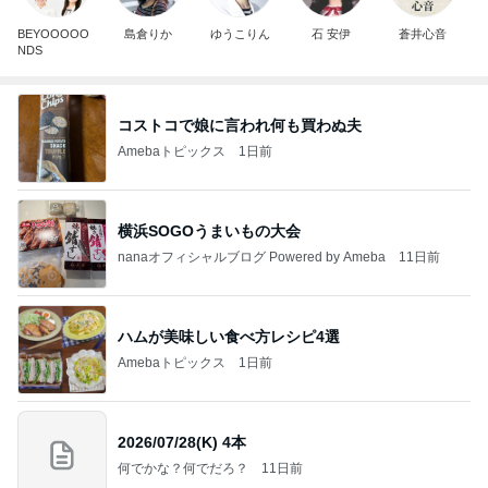
BEYOOOOO
島倉りか
ゆうこりん
石 安伊
蒼井心音
NDS
コストコで娘に言われ何も買わぬ夫
Amebaトピックス
1日前
横浜SOGOうまいもの大会
nanaオフィシャルブログ Powered by Ameba
11日前
ハムが美味しい食べ方レシピ4選
Amebaトピックス
1日前
2026/07/28(K) 4本
何でかな？何でだろ？
11日前