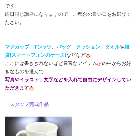
です。
両日同じ講座になりますので、ご都合の良い日をお選びく
ださい。
マグカップ
、
Tシャツ
、
バッグ
、
クッション
、
タオル
や
雑
貨(スマートフォンのケース)
などなど
ここには書ききれないほど豊富なアイテム
の中からお好
きなものを選んで
写真やイラスト、文字などを入れて自由にデザインしてい
ただきます
スタッフ完成作品