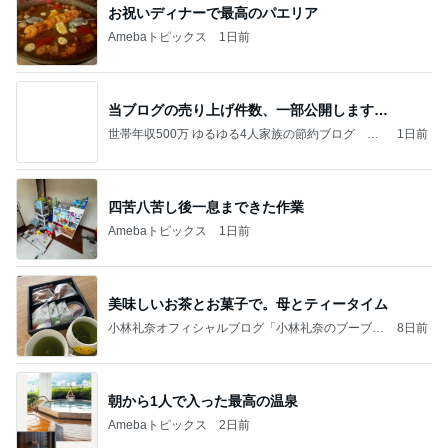
美味しいお茶とお菓子で。母とティータイム
小林礼奈オフィシャルブログ「小林礼奈のブーブー
8日前
ブログ」Powered by Ameba
朝から1人で入った最高の温泉
Amebaトピックス
2日前
今日の家事スタイル！
堀ちえみオフィシャルブログ「hori-day」Powered
3日前
by Ameba