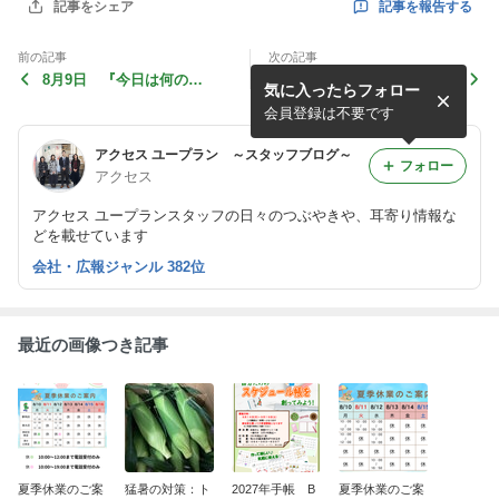
記事を報告する
記事をシェア
前の記事
次の記事
8月9日 『今日は何の
8月8日 『今日は何の
気に入ったらフォロー
日？』
日？』
会員登録は不要です
アクセス ユープラン ～スタッフブログ～
フォロー
アクセス
アクセス ユープランスタッフの日々のつぶやきや、耳寄り情報な
どを載せています
会社・広報ジャンル 382位
最近の画像つき記事
夏季休業のご案
猛暑の対策：ト
2027年手帳 B
夏季休業のご案