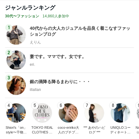
ジャンルランキング
30代〜ファッション
14,860人参加中
1
40代からの大人カジュアルを品良く着こなすファッ
ションブログ
えりん
2
妻です。ママです。女です。
eri.
3
銀の滴降る降るまわりに・・・
illallan
4
5
6
7
8
Shiori's「on」
TOKYO REAL
coco-eririko大
*** あやのハピ
UNIQLOコー
N
style〜干物女
CLOTHES 大
人のプチプラ
ログ ***
ディネート日
の成長記〜
人世代のリア
mixコーデ
記