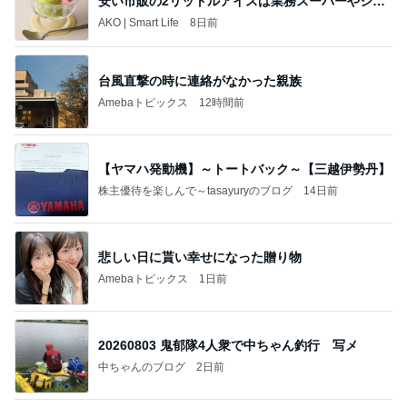
安い市販の2リットルアイスは業務スーパーやシャ
トレ
AKO | Smart Life
8日前
台風直撃の時に連絡がなかった親族
Amebaトピックス
12時間前
【ヤマハ発動機】～トートバック～【三越伊勢丹】
株主優待を楽しんで～tasayuryのブログ
14日前
悲しい日に貰い幸せになった贈り物
Amebaトピックス
1日前
20260803 鬼郁隊4人衆で中ちゃん釣行 写メ
中ちゃんのブログ
2日前