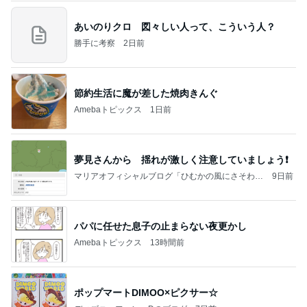
あいのりクロ 図々しい人って、こういう人？
勝手に考察
2日前
節約生活に魔が差した焼肉きんぐ
Amebaトピックス
1日前
夢見さんから 揺れが激しく注意していましょう❗️
マリアオフィシャルブログ「ひむかの風にさそわれ
9日前
て」Powered by Ameba
パパに任せた息子の止まらない夜更かし
Amebaトピックス
13時間前
ポップマートDIMOO×ピクサー☆