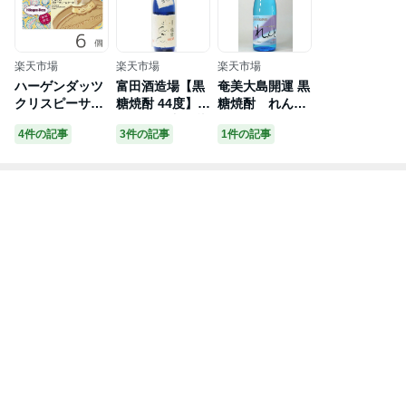
楽天市場
楽天市場
楽天市場
ハーゲンダッツ
富田酒造場【黒
奄美大島開運 黒
クリスピーサン
糖焼酎 44度】2
糖焼酎 れん
ド きなこのバタ
019 黒麹造り 龍
と 720ml
4件の記事
3件の記事
1件の記事
ークリームケー
宮 らんかん 原
キ 6個
酒 720ml【あ
す楽対応_北
陸】【あす楽対
応_東海】【あ
す楽対応_近
畿】【あす楽対
応_中国】【あ
す楽対応_四
国】【あす楽対
応_九州】【あ
す楽_土曜営
業】【RCP】