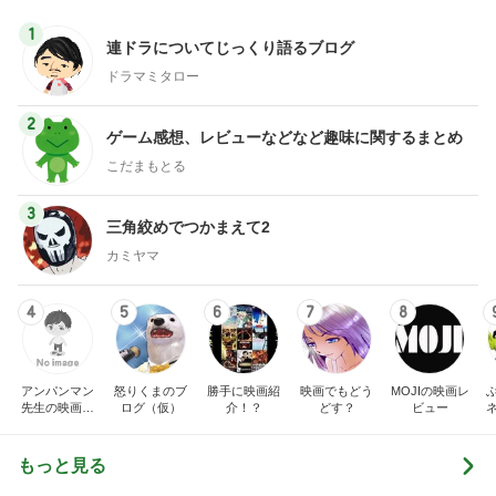
1
連ドラについてじっくり語るブログ
ドラマミタロー
2
ゲーム感想、レビューなどなど趣味に関するまとめ
こだまもとる
3
三角絞めでつかまえて2
カミヤマ
4
5
6
7
8
アンパンマン
怒りくまのブ
勝手に映画紹
映画でもどう
MOJIの映画レ
先生の映画講
ログ（仮）
介！？
どす？
ビュー
座
もっと見る