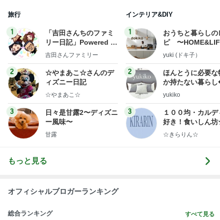
旅行
インテリア&DIY
1
1
「吉田さんちのファミ
おうちと暮らしの
リー日記」Powered b
ピ 〜HOME&LI
y Ameba 吉田さんファ
吉田さんファミリー
yuki (ドキ子）
ミリーオフィシャルブ
ログ
2
2
☆やまあこ☆さんのデ
ほんとうに必要な
ィズニー日記
か持たない暮らし
ep Life Simple
☆やまあこ☆
yukiko
ンテリアのきろく
3
3
日々是甘露2〜ディズニ
１００均・カルデ
ー風味〜
好き！食いしん坊
らりん☆のブログ
甘露
☆きらりん☆
もっと見る
オフィシャルブロガーランキング
総合ランキング
すべて見る