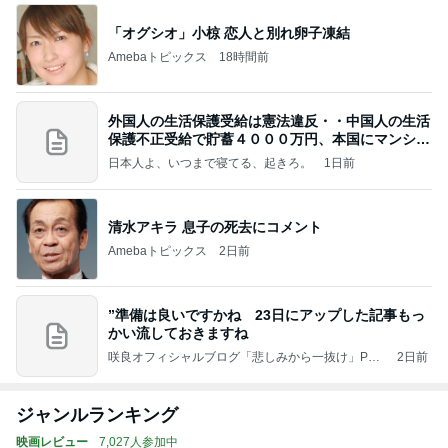
「オグシオ」小椋 恋人と別れ卵子凍結
Amebaトピックス
18時間前
外国人の生活保護受給は憲法違反・・中国人の生活
保護不正受給で貯蓄４０００万円、本国にマンショ
ンを
日本人よ、いつまで寝てる、起きろ。
1日前
清水アキラ 息子の死去にコメント
Amebaトピックス
2日前
”準備は良いですかね 23日にアップした記事もっ
かい流しておきますね
咲良オフィシャルブログ「悲しみから一抜け」Pow
2日前
ered by Ameba
ジャンルランキング
映画レビュー
7,027人参加中