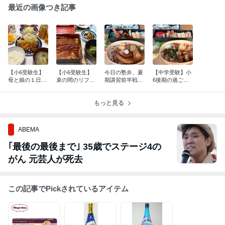
最近の画像つき記事
【小6受験生】
【小6受験生】
今日の塾弁、夏
【中学受験】小
母と娘の１日
束の間のリフレ
期講習前半戦お
6後期の過ごし
【塾なし日】
ッシュDAY
疲れ様でした！
方、これでいい
の？今日の塾弁
もっと見る
ABEMA
｢最後の最後まで｣ 35歳でステージ4の
がん 元芸人が死去
この記事でPickされているアイテム