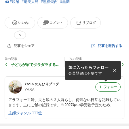
#
焼酎
#
奄美大島
#
黒糖焼酎
#
黒糖
いいね
コメント
リブログ
5
記事を報告する
記事をシェア
前の記事
次の記事
子どもが家でダラダラするこ
運気が下がっている時の過ご
気に入ったらフォロー
と
し方…
会員登録は不要です
YASA のんびりブログ
フォロー
YASA
アラフォー主婦、夫と娘の３人暮らし。何気ない日常を記録してい
きます。主にご飯の記録です。※2027年中学受験予定のため、し
ばらく中受の記事が多くなりますが、趣味アカウントのため単なる
主婦ジャンル 111位
日常もつぶやきます。