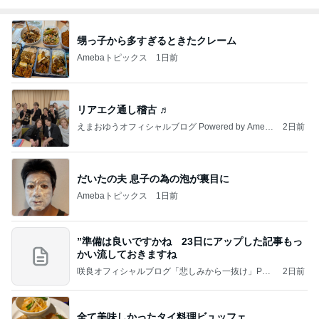
甥っ子から多すぎるときたクレーム
Amebaトピックス
1日前
リアエク通し稽古 ♬
えまおゆうオフィシャルブログ Powered by Ameb
2日前
a
だいたの夫 息子の為の泡が裏目に
Amebaトピックス
1日前
”準備は良いですかね 23日にアップした記事もっ
かい流しておきますね
咲良オフィシャルブログ「悲しみから一抜け」Pow
2日前
ered by Ameba
全て美味しかったタイ料理ビュッフェ