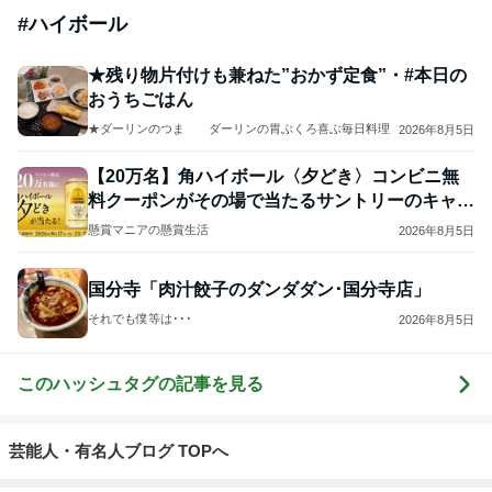
#
ハイボール
★残り物片付けも兼ねた”おかず定食”・#本日の
おうちごはん
★ダーリンのつま ダーリンの胃ぶくろ喜ぶ毎日料理
2026年8月5日
【20万名】角ハイボール〈夕どき〉コンビニ無
料クーポンがその場で当たるサントリーのキャン
ペーン
懸賞マニアの懸賞生活
2026年8月5日
国分寺「肉汁餃子のダンダダン･国分寺店」
それでも僕等は･･･
2026年8月5日
このハッシュタグの記事を見る
芸能人・有名人ブログ TOPへ