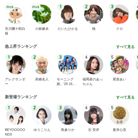
1
2
3
市川團十郎白
小林麻央
だいたひかる
桃
クロ
猿
急上昇ランキング
すべて見る
1
2
3
4
5
アレクサンダ
高橋名人
モーニング
福岡産のあっ
尾形あい
ー
娘。’26 16期1
ちゃん
7期
新登場ランキング
すべて見る
1
2
3
4
5
BEYOOOOO
ゆうこりん
島倉りか
石 安伊
蒼井心音
NDS