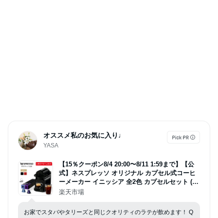
オススメ私のお気に入り♩
YASA
【15％クーポン8/4 20:00〜8/11 1:59まで】【公
式】ネスプレッソ オリジナル カプセル式コーヒ
ーメーカー イニッシア 全2色 カプセルセット (27
カプセル) エスプレッソマシン | コーヒーメーカ
楽天市場
ー コーヒーマシン エスプレッソメーカー エスプ
レッソ Nespresso
お家でスタバやタリーズと同じクオリティのラテが飲めます！ Q