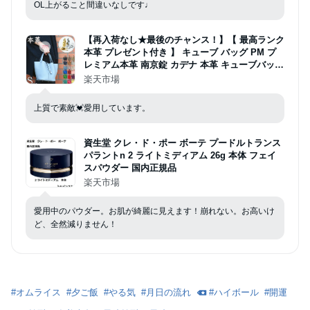
OL上がること間違いなしです♩
【再入荷なし★最後のチャンス！】【 最高ランク
本革 プレゼント付き 】 キューブ バッグ PM プ
レミアム本革 南京錠 カデナ 本革 キューブバッグ
レディース ハンドバッグ 牛革 鞄 レディース ハ
楽天市場
ンド 4u ゴールド金具 シルバー金具 ロックナピ
コタンナ
上質で素敵💓愛用しています。
資生堂 クレ・ド・ポー ボーテ プードルトランス
パラントn 2 ライトミディアム 26g 本体 フェイ
スパウダー 国内正規品
楽天市場
愛用中のパウダー。お肌が綺麗に見えます！崩れない。お高いけ
ど、全然減りません！
#
オムライス
#
夕ご飯
#
やる気
#
月日の流れ
#
ハイボール
#
開運