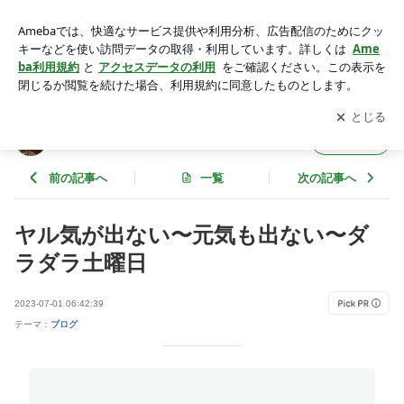
ヤル気が出ない〜元気も出ない〜ダラダラ土曜日 | YASA のん
びりブログ
アプリをダウンロードして
ブログの更新通知
を受け取りまし
開く
ょう。
YASA のんびりブログ
フォロー
前の記事へ
一覧
次の記事へ
ヤル気が出ない〜元気も出ない〜ダ
ラダラ土曜日
2023-07-01 06:42:39
テーマ：
ブログ