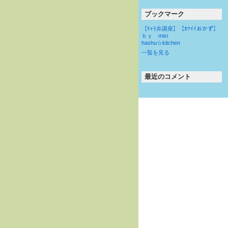
ブックマーク
【ｷｬﾗ弁講座】【ｶﾜｲｲおかず】
ｂｙ mixi
hashu☆kitchen
一覧を見る
最近のコメント