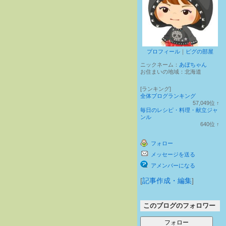
プロフィール
｜
ピグの部屋
ニックネーム：
あぼちゃん
お住まいの地域：
北海道
[ランキング]
全体ブログランキング
57,049
位
↑
ラ
毎日のレシピ・料理・献立ジャ
ン
ンル
キ
640
位
↑
ン
ラ
グ
ン
フォロー
上
キ
昇
ン
メッセージを送る
グ
上
アメンバーになる
昇
[
記事作成・編集
]
このブログのフォロワー
フォロー