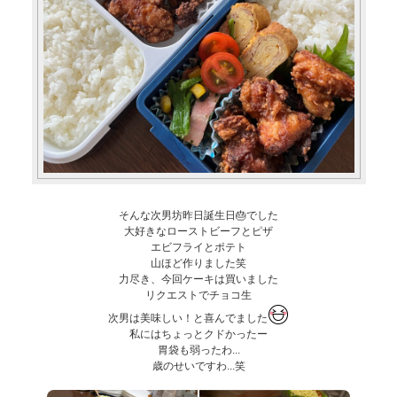
そんな次男坊昨日誕生日🎂でした
大好きなローストビーフとピザ
エビフライとポテト
山ほど作りました笑
力尽き、今回ケーキは買いました
リクエストでチョコ生
次男は美味しい！と喜んでました
私にはちょっとクドかったー
胃袋も弱ったわ...
歳のせいですわ...笑