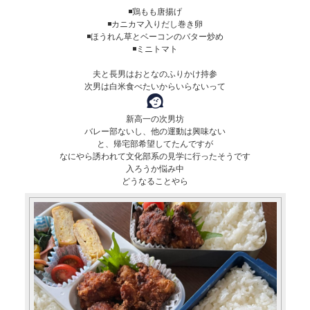
◾️鶏もも唐揚げ
◾️カニカマ入りだし巻き卵
◾️ほうれん草とベーコンのバター炒め
◾️ミニトマト
夫と長男はおとなのふりかけ持参
次男は白米食べたいからいらないって
新高一の次男坊
バレー部ないし、他の運動は興味ない
と、帰宅部希望してたんですが
なにやら誘われて文化部系の見学に行ったそうです
入ろうか悩み中
どうなることやら