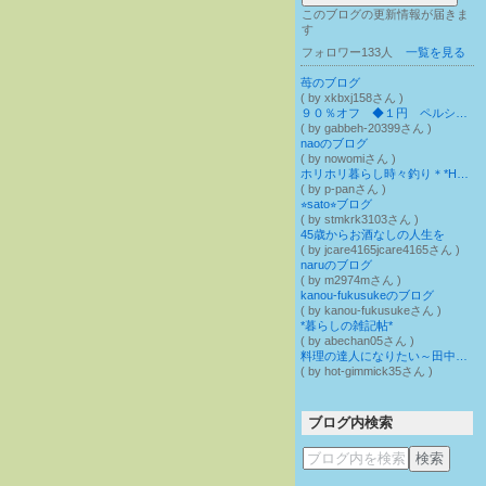
このブログの更新情報が届きま
す
フォロワー133人
一覧を見る
苺のブログ
( by xkbxj158さん )
９０％オフ ◆１円 ペルシャ絨毯◆ ギャッベ
( by gabbeh-20399さん )
naoのブログ
( by nowomiさん )
ホリホリ暮らし時々釣り＊*Holli Hollie pan** ☆ホリホリパン
( by p-panさん )
⭐︎sato⭐︎ブログ
( by stmkrk3103さん )
45歳からお酒なしの人生を
( by jcare4165jcare4165さん )
naruのブログ
( by m2974mさん )
kanou-fukusukeのブログ
( by kanou-fukusukeさん )
*暮らしの雑記帖*
( by abechan05さん )
料理の達人になりたい～田中太郎のブログ
( by hot-gimmick35さん )
ブログ内検索