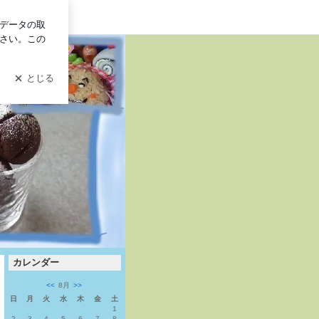
ン
カレンダー
<<
8月
>>
日
月
火
水
木
金
土
1
2
3
4
5
6
7
8