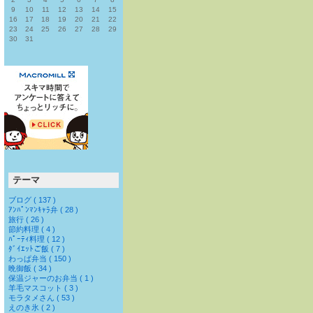
9
10
11
12
13
14
15
16
17
18
19
20
21
22
23
24
25
26
27
28
29
30
31
テーマ
ブログ ( 137 )
ｱﾝﾊﾟﾝﾏﾝｷｬﾗ弁 ( 28 )
旅行 ( 26 )
節約料理 ( 4 )
ﾊﾟｰﾃｨ料理 ( 12 )
ﾀﾞｲｴｯﾄご飯 ( 7 )
わっぱ弁当 ( 150 )
晩御飯 ( 34 )
保温ジャーのお弁当 ( 1 )
羊毛マスコット ( 3 )
モラタメさん ( 53 )
えのき氷 ( 2 )