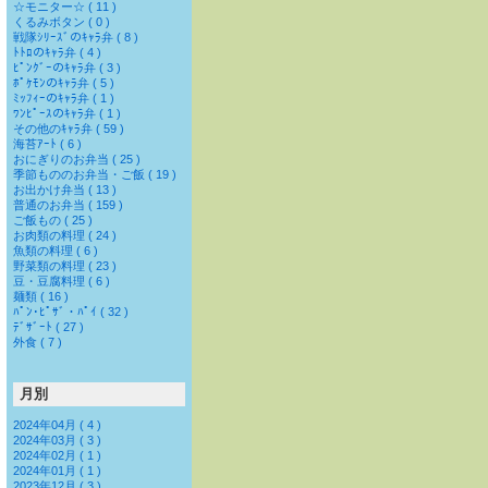
☆モニター☆ ( 11 )
くるみボタン ( 0 )
戦隊ｼﾘｰｽﾞのｷｬﾗ弁 ( 8 )
ﾄﾄﾛのｷｬﾗ弁 ( 4 )
ﾋﾟﾝｸﾞｰのｷｬﾗ弁 ( 3 )
ﾎﾟｹﾓﾝのｷｬﾗ弁 ( 5 )
ﾐｯﾌｨｰのｷｬﾗ弁 ( 1 )
ﾜﾝﾋﾟｰｽのｷｬﾗ弁 ( 1 )
その他のｷｬﾗ弁 ( 59 )
海苔ｱｰﾄ ( 6 )
おにぎりのお弁当 ( 25 )
季節もののお弁当・ご飯 ( 19 )
お出かけ弁当 ( 13 )
普通のお弁当 ( 159 )
ご飯もの ( 25 )
お肉類の料理 ( 24 )
魚類の料理 ( 6 )
野菜類の料理 ( 23 )
豆・豆腐料理 ( 6 )
麺類 ( 16 )
ﾊﾟﾝ･ﾋﾟｻﾞ・ﾊﾟｲ ( 32 )
ﾃﾞｻﾞｰﾄ ( 27 )
外食 ( 7 )
月別
2024年04月 ( 4 )
2024年03月 ( 3 )
2024年02月 ( 1 )
2024年01月 ( 1 )
2023年12月 ( 3 )