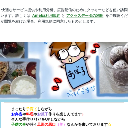
たあんみつ
新規登録
ログイ
芸能人ブログ
人気ブログ
ん食堂♪
まったり
子育て
しながら
お弁当
や
料理
や
お菓子
作りを楽しんでます
♪
そんな手作りｱｲﾃﾑをUPしながら
子供の事
や時々
旦那の悪口
（笑）
なんかを書いております
☆