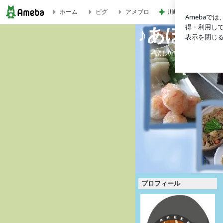
川崎希 空港で食べ
ホーム
ピグ
アメブロ
♪あぼちゃん食堂♪
♪あぼちゃ
～楽しい料理とお弁当～
プロフィール