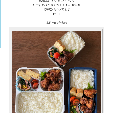
気温上昇するらしい...ので
もーすぐ桜が来るかもしれませんね
北海道バグってます
／(^o^)＼
本日のお弁当🍱