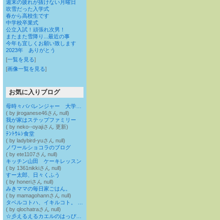
週末の疲れが抜けない月曜日
吹雪だった入学式
春から高校生です
中学校卒業式
公立入試！頑張れ次男！
またまた雪降り...最近の事
今年も宜しくお願い致します
2023年 ありがとう
[
一覧を見る
]
[
画像一覧を見る
]
お気に入りブログ
母時々ババレンジャー 大学院生アホ息子と高3反抗期娘の子育て奮闘記
( by jiroganese46さん null)
我が家はステップファミリー
( by neko--oyajiさん 更新)
ﾃﾝﾄｳﾑｼ食堂
( by ladybird-yuさん null)
ノワールショコラのブログ
( by ete1107さん null)
キッチン山田 ケーキレッスン
( by 1361nikkiさん null)
すー太郎、日々くふう
( by honeriさん null)
みきママの毎日家ごはん。
( by mamagohannさん null)
タベルコトハ、イキルコト。 イキルコトハ、ワラウコト。
( by qlochatraさん null)
☆彡えるえるカエルのはっぴー・らいふ☆彡