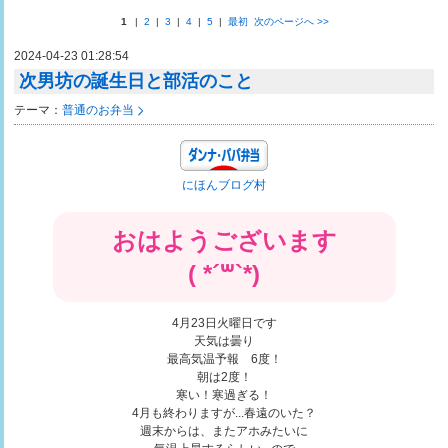
1
|
2
|
3
|
4
|
5
|
最初
次のページへ
>>
2024-04-23 01:28:54
次男坊の誕生日と部活のこと
テーマ：
普通のお弁当
にほんブログ村
おはようございます
( *´꒳`*)
4月23日火曜日です
天気は曇り
最高気温予報 6度！
朝は2度！
寒い！寒過ぎる！
4月も終わりますが...春遠のいた？
週末からは、またアホみたいに