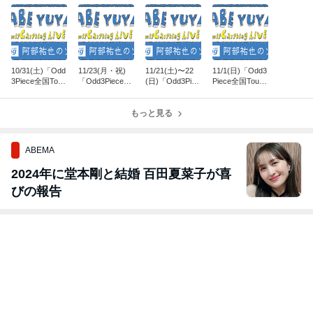
10/31(土)「Odd
11/23(月・祝)
11/21(土)〜22
11/1(日)「Odd3
3Piece全国Tou
「Odd3Piece全
(日)「Odd3Piec
Piece全国Tou
r」東京編
国Tour」名古屋
e全国Tour」神
r」静岡編
編
戸編
もっと見る
ABEMA
2024年に堂本剛と結婚 百田夏菜子が喜
びの報告