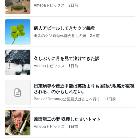
Amebaトピックス
2日前
病人アピールしてきたクソ義母
田舎のクソ義母vs都会育ちの嫁
2日前
久しぶりに月を見て泣けてきた訳
Amebaトピックス
1日前
日東駒専や産近甲龍は英語よりも国語の攻略が重視
される、のかもしれない。
Bank of Dreamの公営競技はどこへ行く
11日前
原田龍二の妻 収穫した甘いトマト
Amebaトピックス
1日前