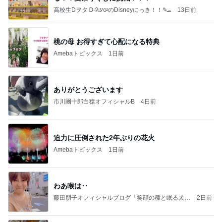
高校生Dヲタ Ꭰ-ᎮꭵꭹꭴのDisneyにっき！！✎ܚ
13日前
桃の母 お得すぎて心配になる特典
Amebaトピックス
1日前
ありがとうございます
市川團十郎白猿オフィシャルB
4日前
迫力に圧倒された2年ぶりの花火
Amebaトピックス
1日前
わあ喉は‥
藤田朋子オフィシャルブログ「笑顔の種と眠る犬」
2日前
Powered by Ameba