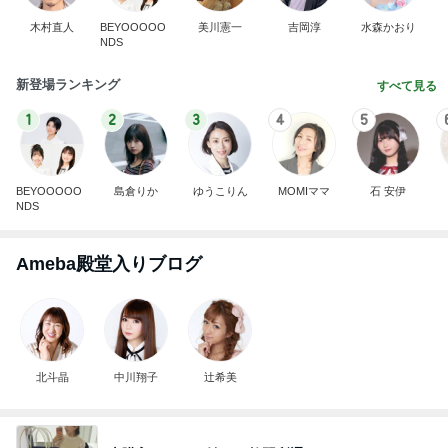
木村直人
BEYOOOOO
美川憲一
吉岡淳
水森かおり
NDS
新登場ランキング
すべて見る
1
2
3
4
5
BEYOOOOO
島倉りか
ゆうこりん
MOMIママ
石 安伊
NDS
Ameba殿堂入りブログ
北斗晶
中川翔子
辻希美