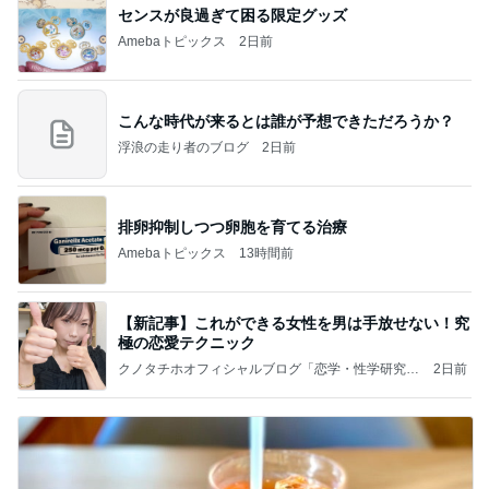
センスが良過ぎて困る限定グッズ
Amebaトピックス
2日前
こんな時代が来るとは誰が予想できただろうか？
浮浪の走り者のブログ
2日前
排卵抑制しつつ卵胞を育てる治療
Amebaトピックス
13時間前
【新記事】これができる女性を男は手放せない！究
極の恋愛テクニック
クノタチホオフィシャルブログ「恋学・性学研究
2日前
室」Powered by Ameba