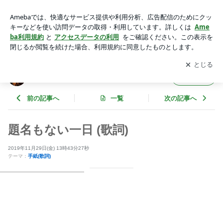
題名もない一日 (歌詞) | 阿部祐也オフィシャルブログ「LOGB
OOK」Powered by Ameba
アプリをダウンロードして
ブログの更新通知
を受け取りまし
開く
ょう。
阿部祐也オフィシャルブログ「LOGBOOK」
フォロー
前の記事へ
一覧
次の記事へ
題名もない一日 (歌詞)
2019年11月29日(金) 13時43分27秒
テーマ：
手紙(歌詞)