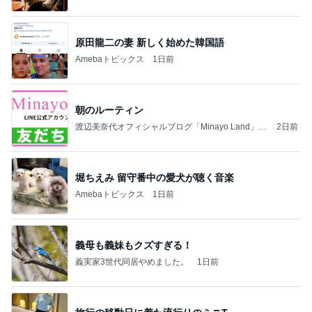
法」Powered by Ameba
原田龍二の妻 新しく始めた韓国語
Amebaトピックス
1日前
朝のルーティン
渡辺美奈代オフィシャルブログ「Minayo Land」P
2日前
owered by Ameba
堀ちえみ 留守番中の愛犬が聴く音楽
Amebaトピックス
1日前
義母も義妹もクズすぎる！
義実家3世代同居やめました。
1日前