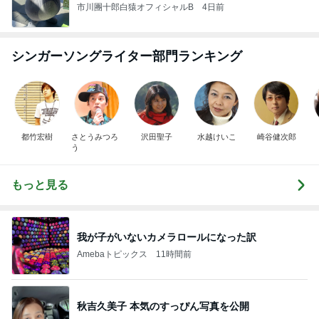
市川團十郎白猿オフィシャルB
4日前
シンガーソングライター部門ランキング
都竹宏樹
さとうみつろ
沢田聖子
水越けいこ
崎谷健次郎
う
もっと見る
我が子がいないカメラロールになった訳
Amebaトピックス
11時間前
秋吉久美子 本気のすっぴん写真を公開