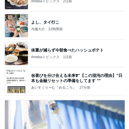
Amebaトピックス
2日前
よし、タイ行こ
与儀大介
22時間前
体重が減らず今朝食べたハッシュポテト
Amebaトピックス
1日前
㊗️喜びを分け合える未来❣️”【この混沌の理由】”⽇
本も⾦融リセットの準備をしてます ””
あいすくりーむ『めるころ』
27分前