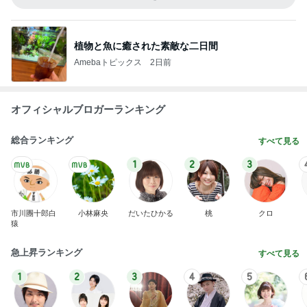
植物と魚に癒された素敵な二日間
Amebaトピックス
2日前
オフィシャルブロガーランキング
総合ランキング
すべて見る
1
2
3
市川團十郎白
小林麻央
だいたひかる
桃
クロ
猿
急上昇ランキング
すべて見る
1
2
3
4
5