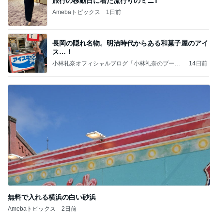
旅行の移動日に着た流行りのミニT
Amebaトピックス
1日前
長岡の隠れ名物。明治時代からある和菓子屋のアイ
ス…！
小林礼奈オフィシャルブログ「小林礼奈のブーブ
14日前
ーブログ」Powered by Ameba
無料で入れる横浜の白い砂浜
Amebaトピックス
2日前