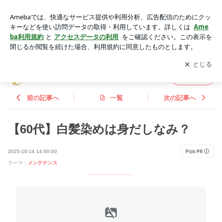
【60代】白髪染めは身だしなみ？ | 私流♪楽しんで歩く〜未亡
人DIARY
アプリをダウンロードして
ブログの更新通知
を受け取りまし
開く
ょう。
私流♪楽しんで歩く〜未亡人DIARY
フォロー
前の記事へ
一覧
次の記事へ
【60代】白髪染めは身だしなみ？
2025-10-14 14:00:00
テーマ：
メンテナンス