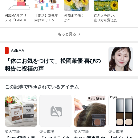
ABEMAリアリ
【婚活】⑥熟年
何歳まで働く
亡き人を想い、
ティ『GIRL or
向けマッチング
か？
在り方を変えた
LADY〜私が最
アプリ
強〜』』
もっと見る
ABEMA
「体にお気をつけて」松岡茉優 喜びの
報告に祝福の声
この記事でPickされているアイテム
楽天市場
楽天市場
楽天市場
楽天市場