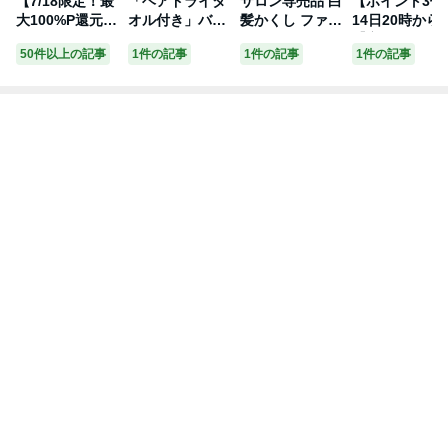
【7/18限定！最
「ヘアドライタ
サロン専売品 白
【ポイント3倍
大100%P還元】
オル付き」バス
髪かくし ファン
14日20時から
ナイアード(naia
タオル バスロー
デーション アモ
【定形外発送
50件以上の記事
1件の記事
1件の記事
1件の記事
d) ヘナ+木藍(モ
ブ ラップタオル
ロス ヘアファン
モルトベーネ 
クラン) 400g 茶
大人用 吸水タオ
デーション 黒彩
HROW スロウ
系 黒茶系 ／ 白
ル 大判 厚め マ
白髪隠し 根元
ヘアカラーコ
髪染め 白髪染
イクロファイバ
生え際 部分 隠
シーラー ライ
白髪 染髪 ヘア
ー 高速吸水 速
し レディース
ブラウン レギ
カラー ヘナカラ
乾 耐久性 ふわ
もみあげ 白髪ぼ
ラー 11g + ブ
ー ヘア カラー
ふわ 肌触りよい
かし 暈し しら
ウン レギュラ
ヘナパウダー ナ
無地 バスポンチ
が かくし 汗 栗
11g セット /
イアードヘナ ト
ョ プレゼント
黒 部分染め 白
【送料無料】 
リートメントヘ
着る お風呂上が
髪染
髪隠し 白髪か
アカラー 天然
り 着るバスタオ
し ファンデー
ル ボタン付き
ョン 生え際用
スイミング 温泉
ポイント用 パ
プール
ダー 白