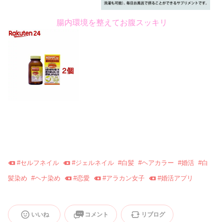
ミネラル お風呂 塩
腸内環境を整えてお腹スッキリ
#
セルフネイル
#
ジェルネイル
#
白髪
#
ヘアカラー
#
婚活
#
白
髪染め
#
ヘナ染め
#
恋愛
#
アラカン女子
#
婚活アプリ
いいね
コメント
リブログ