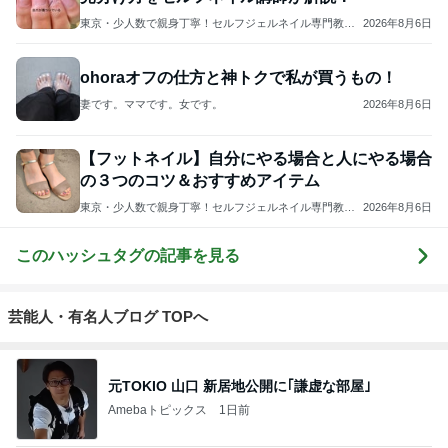
東京・少人数で親身丁寧！セルフジェルネイル専門教室
2026年8月6日
Ｍａｙ
ohoraオフの仕方と神トクで私が買うもの！
妻です。ママです。女です。
2026年8月6日
【フットネイル】自分にやる場合と人にやる場合
の３つのコツ＆おすすめアイテム
東京・少人数で親身丁寧！セルフジェルネイル専門教室
2026年8月6日
Ｍａｙ
このハッシュタグの記事を見る
芸能人・有名人ブログ TOPへ
元TOKIO 山口 新居地公開に｢謙虚な部屋｣
Amebaトピックス
1日前