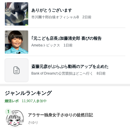
ありがとうございます
市川團十郎白猿オフィシャルB
2日前
｢元こども店長｣加藤清史郎 喜びの報告
Amebaトピックス
1日前
斎藤元彦がぶらぶら動画のアップを止めた
Bank of Dreamの公営競技はどこへ行く
8日前
ジャンルランキング
婚活レポ
11,907人参加中
1
アラサー独身女子さゆりの徒然日記
さゆり