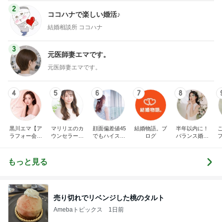
2
ココハナで楽しい婚活♪
結婚相談所 ココハナ
3
元医師妻エマです。
元医師妻エマです。
4
5
6
7
8
黒川エマ【ア
マリリエのカ
顔面偏差値45
結婚物語。ブ
半年以内に！
ラフォー会社
ウンセラーブ
でもハイスペ
ログ
バランス婚を
売却セカンド
ログ
婚できました
叶えるための
ライフ】
１００の方法
☆慶應卒の医
もっと見る
師妻が運営す
る結婚相談所
婚活ブログ
売り切れでリベンジした桃のタルト
Amebaトピックス
1日前