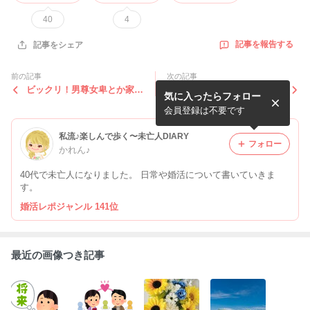
40
4
記事を報告する
記事をシェア
前の記事
次の記事
ビックリ！男尊女卑とか家制
会うことに意味がある
気に入ったらフォロー
度の考え方
会員登録は不要です
私流♪楽しんで歩く〜未亡人DIARY
フォロー
かれん♪
40代で未亡人になりました。 日常や婚活について書いていきま
す。
婚活レポジャンル 141位
最近の画像つき記事