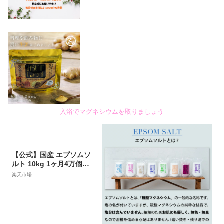
入浴でマグネシウムを取りましょう
【公式】国産 エプソムソ
ルト 10kg 1ヶ月4万個以
上販売！ エプソム化粧品
楽天市場
メーカー 無香料 計量スプ
ーン付 化粧品自社工場で
製造 発売14年の実績！ エ
プソム ソルト バスソルト
天然 マグネシウム 入浴剤