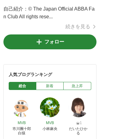
自己紹介：
© The Japan Official ABBA Fa
n Club All rights rese...
続きを見る
フォロー
人気ブログランキング
総合
新着
急上昇
MVB
MVB
1
市川團十郎
小林麻央
だいたひか
白猿
る