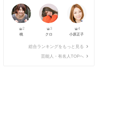
2
3
4
桃
クロ
小原正子
総合ランキングをもっと見る
芸能人・有名人TOPへ