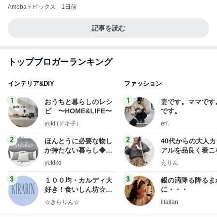
Amebaトピックス
1日前
記事を読む
トップブロガーランキング
インテリア&DIY
ファッション
1
1
おうちと暮らしのレシ
妻です。ママです
ピ 〜HOME&LIFE〜
です。
yuki (ドキ子）
eri.
2
2
ほんとうに必要な物し
40代からの大人
か持たない暮らし◆Ke
アルを品良く着こ
ep Life Simple◆〜イ
ファッションブロ
yukiko
えりん
ンテリアのきろく〜
3
3
１００均・カルディ大
銀の滴降る降るま
好き！食いしん坊☆き
に・・・
らりん☆のブログ
☆きらりん☆
illallan