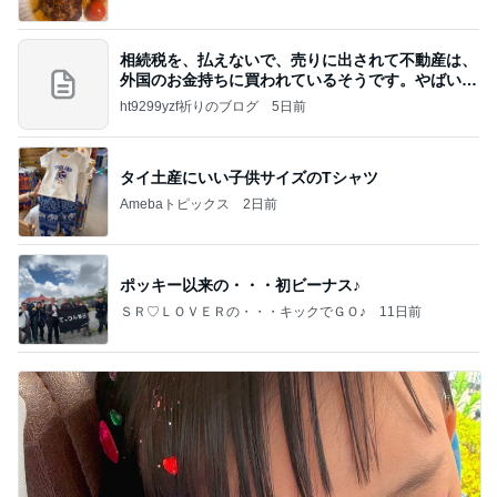
相続税を、払えないで、売りに出されて不動産は、
外国のお金持ちに買われているそうです。やばいで
すよ
ht9299yzf祈りのブログ
5日前
タイ土産にいい子供サイズのTシャツ
Amebaトピックス
2日前
ポッキー以来の・・・初ビーナス♪
ＳＲ♡ＬＯＶＥＲの・・・キックでＧＯ♪
11日前