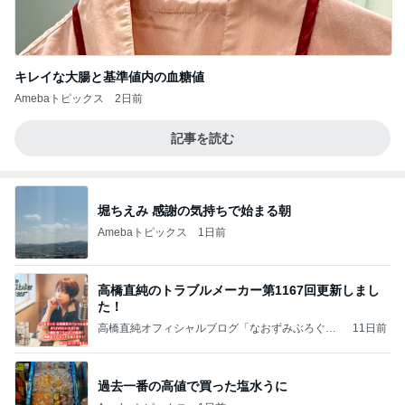
キレイな大腸と基準値内の血糖値
Amebaトピックス
2日前
記事を読む
堀ちえみ 感謝の気持ちで始まる朝
Amebaトピックス
1日前
高橋直純のトラブルメーカー第1167回更新しまし
た！
高橋直純オフィシャルブログ「なおずみぶろぐ」
11日前
Powered by Ameba
過去一番の高値で買った塩水うに