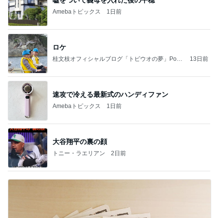
嘘をついて義母を入れた後の平穏
Amebaトピックス
1日前
ロケ
桂文枝オフィシャルブログ「トビウオの夢」Pow
13日前
ered by Ameba
速攻で冷える最新式のハンディファン
Amebaトピックス
1日前
大谷翔平の裏の顔
トニー・ラエリアン
2日前