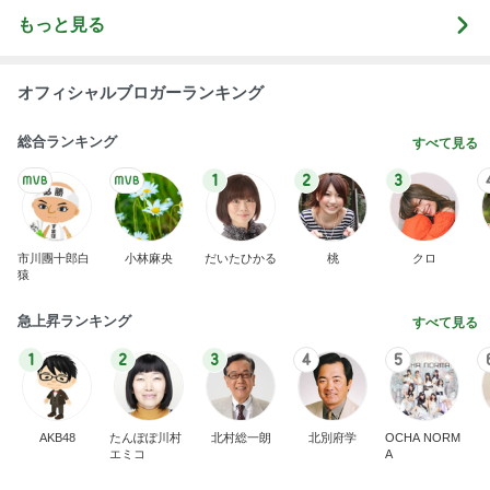
もっと見る
オフィシャルブロガーランキング
総合ランキング
すべて見る
1
2
3
市川團十郎白
小林麻央
だいたひかる
桃
クロ
猿
急上昇ランキング
すべて見る
1
2
3
4
5
AKB48
たんぽぽ川村
北村総一朗
北別府学
OCHA NORM
エミコ
A