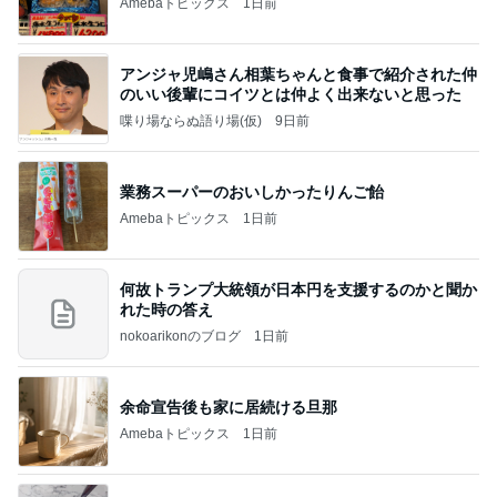
Amebaトピックス
1日前
アンジャ児嶋さん相葉ちゃんと食事で紹介された仲
のいい後輩にコイツとは仲よく出来ないと思った
喋り場ならぬ語り場(仮)
9日前
業務スーパーのおいしかったりんご飴
Amebaトピックス
1日前
何故トランプ大統領が日本円を支援するのかと聞か
れた時の答え
nokoarikonのブログ
1日前
余命宣告後も家に居続ける旦那
Amebaトピックス
1日前