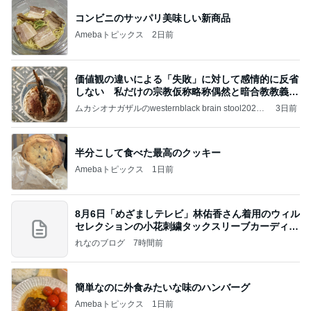
コンビニのサッパリ美味しい新商品
Amebaトピックス
2日前
価値観の違いによる「失敗」に対して感情的に反省
しない 私だけの宗教仮称略称偶然と暗合教教義候
補
ムカシオナガザルのwesternblack brain stool2024
3日前
年（令和6）11月25日以来減酒断煙再開ムカシオナ
ガザル
半分こして食べた最高のクッキー
Amebaトピックス
1日前
8月6日「めざましテレビ」林佑香さん着用のウィル
セレクションの小花刺繍タックスリーブカーディガ
ン
れなのブログ
7時間前
簡単なのに外食みたいな味のハンバーグ
Amebaトピックス
1日前