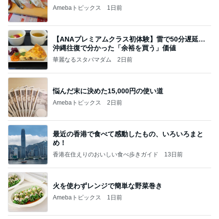
Amebaトピックス
1日前
【ANAプレミアムクラス初体験】雷で50分遅延…
沖縄往復で分かった「余裕を買う」価値
華麗なるスタバマダム
2日前
悩んだ末に決めた15,000円の使い道
Amebaトピックス
2日前
最近の香港で食べて感動したもの、いろいろまと
め！
香港在住えりのおいしい食べ歩きガイド
13日前
火を使わずレンジで簡単な野菜巻き
Amebaトピックス
1日前