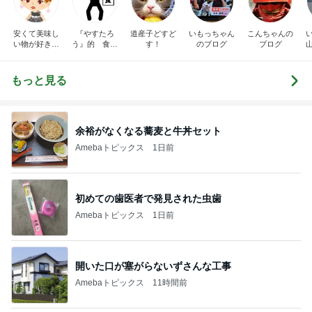
安くて美味し
『やすたろ
道産子どすど
いもっちゃん
こんちゃんの
い物が好き☆
う』的 食の
す！
のブログ
ブログ
彡
備忘録
もっと見る
余裕がなくなる蕎麦と牛丼セット
Amebaトピックス
1日前
初めての歯医者で発見された虫歯
Amebaトピックス
1日前
開いた口が塞がらないずさんな工事
Amebaトピックス
11時間前