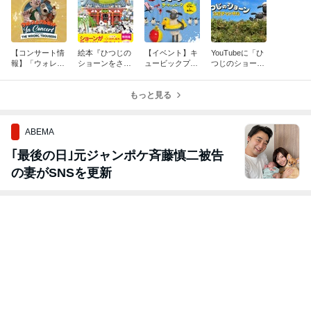
【コンサート情
絵本『ひつじの
【イベント】キ
YouTubeに「ひ
報】「ウォレス
ショーンをさが
ュービックプラ
つじのショーン
とグルミット IN
せ！ ショーン
ザ新横浜「ひつ
公式チャンネ
CONCERT」開
が日本にやって
じのショーン
ル」が開設！
催決定！
きたDX』、発
もっと見る
サマーパーク」
売中！
開催♪7/14(金)～
ABEMA
｢最後の日｣元ジャンポケ斉藤慎二被告
の妻がSNSを更新