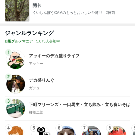
開卡
くいしんぼうCAMのもっとおいしい台湾!!!!
2日前
ジャンルランキング
B級グルメマニア
5,675人参加中
1
アッキーのデカ盛りライフ
アッキー
2
デカ盛りんぐ
ガデュ
3
下町マリーンズ・一口馬主・立ち飲み・立ち食いそば
柳橋二郎
4
5
6
7
8