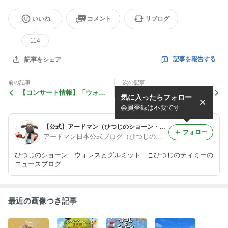
いいね
コメント
リブログ
114
記事を報告する
記事をシェア
前の記事
次の記事
【コンサート情報】「ウォレ
絵本『ひつじのショーンをさ
気に入ったらフォロー
スとグルミット IN CONCER
がせ！ ショーンが日本にや
T」開催決定！
ってきたDX』、発売中！
会員登録は不要です
【公式】アードマン（ひつじのショーン・ウォレスとグルミット・こひつじのティミー）のブログ
フォロー
アードマン日本公式ブログ（ひつじのショーン）
ひつじのショーン｜ウォレスとグルミット｜こひつじのティミーの
ニュースブログ
最近の画像つき記事