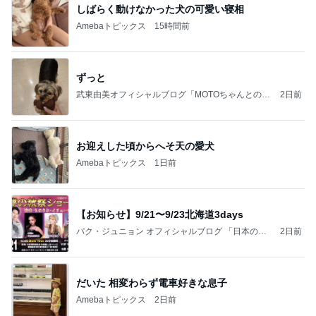
しばらく動けなかった犬の可愛い寝相
Amebaトピックス
15時間前
ずっと
武東由美オフィシャルブログ「MOTOちゃんとのは
2日前
っぴぃな毎日」Powered by Ameba
お迎えした頃からへそ天の愛犬
Amebaトピックス
1日前
【お知らせ】9/21〜9/23北海道3days
パク・ジュニョン オフィシャルブログ 「日本の
2日前
心」 powered by Ameba
だいた 相変わらず電車好きな息子
Amebaトピックス
2日前