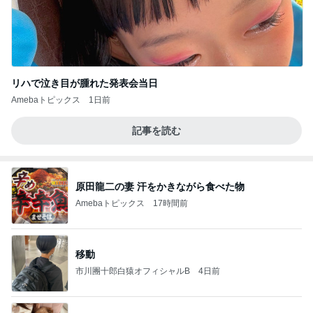
リハで泣き目が腫れた発表会当日
Amebaトピックス
1日前
記事を読む
原田龍二の妻 汗をかきながら食べた物
Amebaトピックス
17時間前
移動
市川團十郎白猿オフィシャルB
4日前