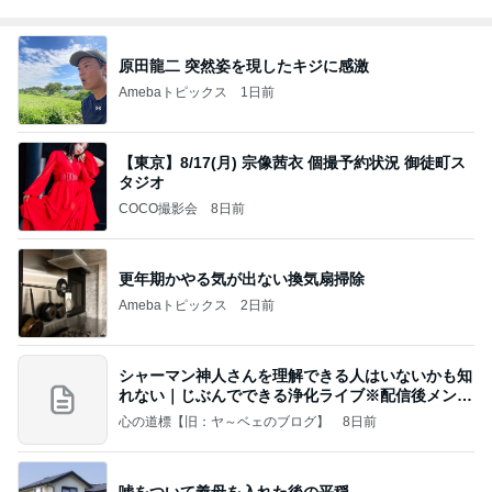
原田龍二 突然姿を現したキジに感激
Amebaトピックス
1日前
【東京】8/17(月) 宗像茜衣 個撮予約状況 御徒町ス
タジオ
COCO撮影会
8日前
更年期かやる気が出ない換気扇掃除
Amebaトピックス
2日前
シャーマン神人さんを理解できる人はいないかも知
れない｜じぶんでできる浄化ライブ※配信後メンバ
ー限
心の道標【旧：ヤ～ベェのブログ】
8日前