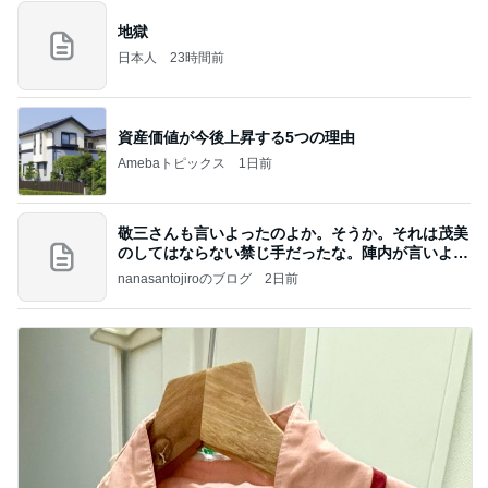
地獄
日本人
23時間前
資産価値が今後上昇する5つの理由
Amebaトピックス
1日前
敬三さんも言いよったのよか。そうか。それは茂美
のしてはならない禁じ手だったな。陣内が言いよる
のよ
nanasantojiroのブログ
2日前