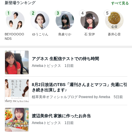
新登場ランキング
すべて見る
1
2
3
4
5
BEYOOOOO
ゆうこりん
島倉りか
石 安伊
蒼井心音
NDS
アグネス 生配信テストでの待ち時間
Amebaトピックス
1日前
8月2日放送のTBS「週刊さんまとマツコ」先週に引
き続き出演します♪
植草美幸オフィシャルブログ Powered by Ameba
5日前
渡辺美奈代 家族に作ったお弁当
Amebaトピックス
1日前