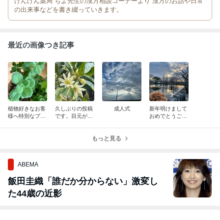
けんけん薬局 ちよ先生の漢方相談コーナーより 漢方のお話や日常
の出来事などを書き綴っていきます。
最近の画像つき記事
植物好きなお客
久しぶりの投稿
成人式
新年明けまして
様へ特別なプレ
です。目元が重
おめでとうござ
ゼント(..◜ᴗ◝..)
い方におすすめ
います
の漢方。
もっと見る
ABEMA
飯田圭織「誰だか分からない」激変し
た44歳の近影