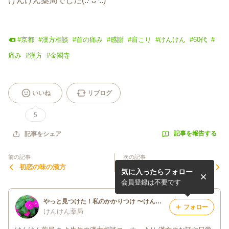
けんけん薬局でした(..◜ᴗ◝..)
#
京都
#
漢方相談
#
首の痛み
#
感謝
#
肩こり
#
けんけん
#
60代
#
痛み
#
漢方
#
金閣寺
いいね
リブログ
5
記事を報告する
記事をシェア
前の記事
次の記事
初恋の味の漢方
まずは氣を整える漢方を！
気に入ったらフォロー
会員登録は不要です
やっと見つけた！私のかかりつけ 〜けんけん薬局〜
フォロー
けんけん薬局