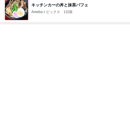
キッチンカーの丼と抹茶パフェ
Amebaトピックス
1日前
トップブロガーランキング
子育て
ペット
1
1
kosodatefulな毎日 ～
しろとくろしろ
オギャ子の暴走～
たまねぎ
オギャ子
2
2
日曜日は９時まで寝た
母さんは今日も世
い。
やく
あべかわ
藤緒 ミルカ
3
3
四十路シンパパの家族
白柴 『きなこ』 
日記
楽ブログ
はやパパ
ひろ☆みき