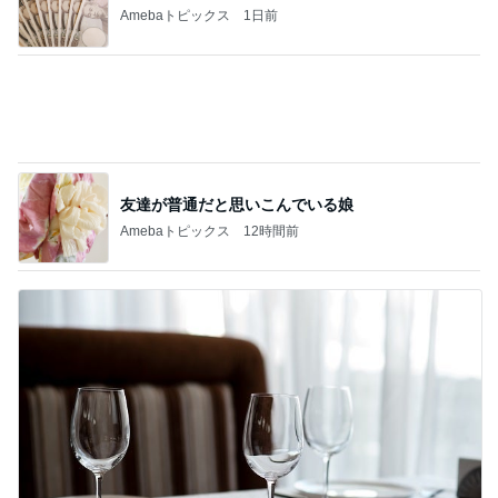
頭痛の母に娘がしてくれたお世話
Amebaトピックス
16時間前
記事を読む
龍玄とし ツーショットのクイズを出題
Amebaトピックス
1日前
葬式する金もなく直葬も無理な家
Amebaトピックス
1日前