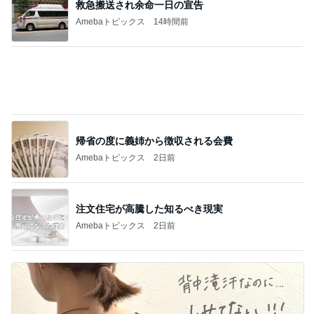
子連れに配慮がすごい最高のホテル
Amebaトピックス
16時間前
記事を読む
テストはできても評価されない現実
Amebaトピックス
2日前
神がかってる掃除機
Amebaトピックス
5秒前
似たピアスで上位互換という目論み
Amebaトピックス
1日前