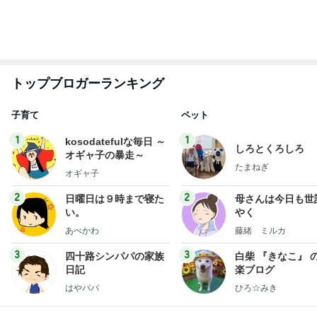
もっと見る
19歳の頃に聞いた衝撃を受けた歌
Amebaトピックス
1日前
夜の塾の面談で遅くなる帰り道
Amebaトピックス
14時間前
乳がんと思った結果は更年期障害
Amebaトピックス
1日前
レジェンド松下のなんでもプレゼン！
Amebaトピックス
5秒前