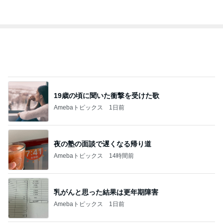
オフィシャルブロガーランキング
総合ランキング
すべて見る
1
2
3
市川團十郎白
小林麻央
だいたひかる
桃
クロ
猿
急上昇ランキング
すべて見る
1
2
3
4
5
EBiDAN 39&Ki
高山善廣
こいたん
島倉りか
つばきファク
DS
トリー
新登場ランキング
すべて見る
1
2
3
4
5