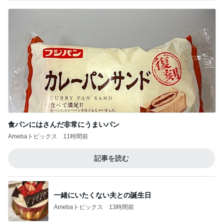
このジャンルの記事をもっと見る
神がかってる掃除機
Amebaトピックス
5秒前
過去一だったホテルの豪華ビュッフェ
Amebaトピックス
1日前
救急搬送され余命一日の宣告
Amebaトピックス
14時間前
帰省の度に義姉から徴収される会費
Amebaトピックス
2日前