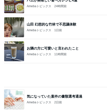
1
みかぱちこ家のおうちでごはん
ス・ト・レ・ス☆
2
ぴこれの毎日コレクション♬.*ﾟ
息子自慢いいですか？♡♡
3
酒ポンコツ女の息子LOVE blog♡♡
【正直レビューします！】ホントに良いの？
4
ｒｉｉ＊ごはんアルバム
【息子どもに振り回された木曜日と、秒速お
にぎりメーカー。】3日分の晩ごはん♪
5
お酒と筋トレが好き！料理が苦手な40歳5児ママ主
婦のブログ♪リビング集合〜！！