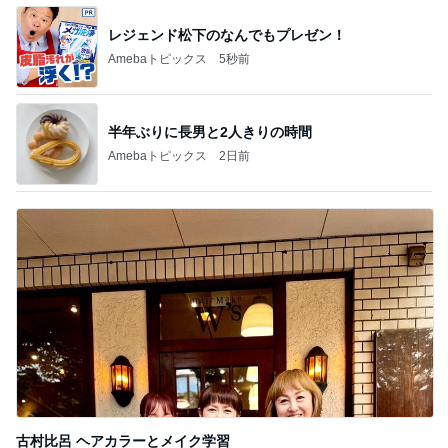
BEYOOOOO
島倉りか
ゆうこりん
石 安伊
蒼井心音
NDS
芸能人・有名人ブログ TOPへ
レジェンド松下のなんでもプレゼン！
Amebaトピックス
5秒前
反抗期の娘が行きたくない韓国旅行
Amebaトピックス
1日前
秋野暢子 25年ぶり夫婦役と再会
Amebaトピックス
1日前