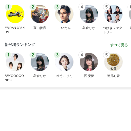
Amebaトピックス
1日前
記事を読む
ハムが美味しい食べ方レシピ4選
Amebaトピックス
24時間前
山田 幻想的な竹林で不思議体験
Amebaトピックス
1日前
お隣の方に可愛いと言われたこと
Amebaトピックス
11時間前
気になっていた案件の書類選考通過
Amebaトピックス
2日前