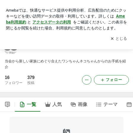
お便りコーナー
アプリをダウンロードして
ブログの更新通知
を受け取りまし
開く
ょう。
お便りコーナー
当会から新しい家族にめぐり合えたワンちゃんネコちゃんからのお手紙を紹
介
16
379
フォロー
フォロワー
投稿
一覧
人気
画像
テーマ