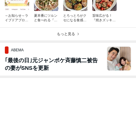
～お知らせ～ラ
夏本番にツルン
とろっとろがク
旨味広がる！
イブドアブログ
と食べれる『さ
セになる食感！
『焼きズッキー
にお引っ越しし
さみの冷やし
『なすとズッキ
ニとトマトのツ
ました
坦々風そうめ
ーニのとろとろ
ナマリネ』
ん』かさ増しの
もっと見る
甘酢照り焼き』
つもりが絶賛に
雨女
変わる！！
ABEMA
｢最後の日｣元ジャンポケ斉藤慎二被告
の妻がSNSを更新