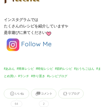
インスタグラムでは
たくさんのレシピを紹介しています✨
是非遊びに来てください
#
あみん
#
簡単レシピ
#
時短レシピ
#
節約レシピ
#
おうちごはん
#
ま
とめ買い
#
ランチ
#
作り置き
#
レシピブログ
いいね
コメント
リブログ
64
2