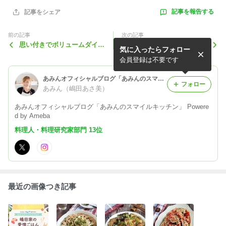
記事を報告する
記事をシェア
前の記事
次の記事
思い付きでボリュームダイエ
新しい家族が増えました♪マ
気に入ったらフォロー
ット飯【旨味がすごい！塩昆
ジでおススメ！【鶏むね肉の
布味玉】
甘辛しそチーズ焼き】
会員登録は不要です
あみんオフィシャルブログ「あみんのスマイルキッチン」 Powered by Ameba
フォロー
あみん（嶋田あさ美）
あみんオフィシャルブログ「あみんのスマイルキッチン」 Powere
d by Ameba
料理人・料理研究家部門 13位
最近の画像つき記事