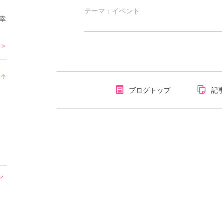
ィ
テーマ：
イベント
幸
 ＞
↑
ラ
ブログトップ
記
ン
キ
ン
グ
上
昇
レ