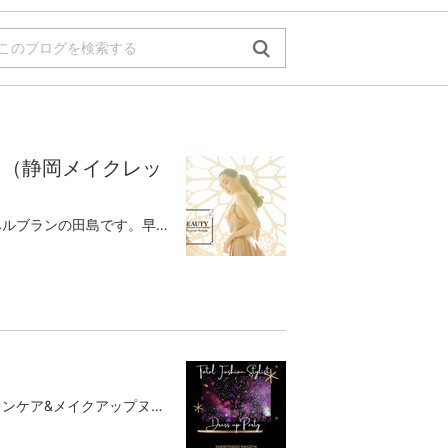
た（静岡メイクレッ
皆さんこんばんは☺️静岡メイクサロンヌーベルブランの田島です。早いもので、もう11月💦本当に早すぎますねこちらのアメブロには最後の投稿となります。次回からはリニューアルしたホームページで書いていきます。過去の投稿も全て移行しました。こちらです静岡のメイクアップサロン・メイクレッスンや講師派遣 | ヌーベルブラン静岡のメイクアップサロン・メイクレッスンや講師派遣をはじめ、滑らかで健やかな肌を保つオリジナルの保湿美容クリーム「ヴィレボーテ ブリス エモリエント セラム コンセントレイト」を販売しています。www.n-blanc.co.jpコロナ禍ですが、私の中ではバタバタと過ごした年でした。トータルファッションスタイリスト静岡校開校。ホームページリニューアルのため内容見直し。そして、新たなメニューも加わりテキスト作成の日々。私は3日坊主で幼少の頃から何をやるにも続かない。本当に自分でも呆れるほど。しかし今年はホームページの文面作成や画像探し、1枚の画像を探すだけで朝になることもあり、トータルファッションスタイリストの生徒さんの課題の添削をしながら朝を迎えることは当たり前。それだけ一生懸命に向き合う。これは春ごろから続いていますが、全く苦ではないのです。現在はホームページが完成したので夜中は毎日毎日新しく加わるレッスンのテキストに集中し、睨めっこしながら睡眠時間は平均3時間。これも苦ではないし昼間メイクレッスンしながら眠いと思ったこともないし、アクビ一つ出たことない。只々、お客様や生徒様のこれからの人生がもっと素敵に輝いてくれたらいいなぁ〜と思いながら心を込めてテキストを作成しています。しかし、完成が遅れておりまして💦一応これでも急いでおります💦少々お待ちください🙇‍♀️スキンケア、メイク、カラー診断、顔型診断、骨格診断、ショッピング同行。これが全て含まれております。シンデレラコース180分✖️3回の講座で35,800円です。テキスト込みシンデレラコース限定のオリジナルペンプレゼント講座の内容からしますと通常はこの3倍の値段はするとは思いますが意味があってこの金額にしました。皆さんは聖なる数字を聞いたことありますか❓「358」です。旧約聖書にも登場する聖なる数字として知られていますね。風水では「3＝金運」「5＝帝王」「8＝最良の数字」といった意味合いをもつ数字として考えられています。「358」は良い方向への発展を意味するパワーを持つ番号としても知られています。この講座を受けてくださった方が更に良い方向へ、更に素敵な人生となるよう心を込めて決めました。現在ではメイクレッスンの他にスキンケア、カラー診断、骨格診断を単品メニューで受けられる方が増えてきましたが単品だと高くなってしまうので、セットメニューを作りました。今まで単品で受けてくださったお客様からはメイクすることが楽しい！メイクも洋服も似合う色がわかって嬉しい！似合う洋服のデザインやコーディネートがわかってこれからが楽しみ！時間もお金も無駄にしない買い物ができる！着ない洋服で溢れたクローゼットがスッキリした！もう遅いと諦めなくて良かった！色んなことが前向きになった！こんなことを仰ってくださいます☺️本当に嬉しいです☺️なので、裏メニューのようにやっていたこのメニューをセットにするために皆さんの笑顔を想像しながら作成しています。ラストスパートです。もうしばらくお待ちくださいませ🙇‍♀️そして、このアメブロへの投稿は本日が最後となります。フォローしてくださった皆様読者登録してくださった皆様ブックマークしてくださった皆様本当にありがとうございました。これからはオフィシャルサイトに書いていくことになります。このアメブロは、しばらくしてこの記事だけを残し、過去の投稿は全て削除します。過去の投稿はホームページ内のブログに全て移籍しましたのでご安心ください☺️こちらです静岡のメイクアップサロン・メイクレッスンや講師派遣 | ヌーベルブラン静岡のメイクアップサロン・メイクレッスンや講師派遣をはじめ、滑らかで健やかな肌を保つオリジナルの保湿美容クリーム「ヴィレボーテ ブリス エモリエント セラム コンセントレイト」を販売しています。www.n-blanc.co.jp書き慣れたアメブロから離れるのは少し寂しいですが、これからはオフィシャルサイトの方で、しっかり自分のWorldを守っていこうと思います。今後とも、どうぞよろしくお願い致します🙇‍♀️株式会社ヌーベルブラン代表取締役 田島尚子2013年度ミセス日本グランプリミセス日本の会 東海事務局 代表ミセス日本グランプリ公認メイク講師メイクアップアーティストスキンケアアドバイザートータルファッションスタイリスト®︎静岡校 講師株式会社ヌーベルブラン代表取締役 田島尚子藤枝市前島2丁目8-1定休日:木曜日・第一、第三日曜日営業時間:10:00〜18:00E-mail：info@n-blanc.co.jp定休日以外にショッピング同行などで不在の日がございます。ホームページのお知らせ欄に記載しておりますので、お手数ですがご来店の際はそちらをご確認くださいませ。⚜️メイクレッスン⚜️スキンケア⚜️笑顔レッスン⚜️顔型診断⚜️ネック診断⚜️骨格診断⚜️カラー診断⚜️ショッピング同行メイクレッスンにお越しのお客様へ。コスメは販売しておりません。お気軽にお越しくださいませ。ホームページ静岡のメイクアップサロン・メイクレッスンや講師派遣 | ヌーベルブラン静岡のメイクアップサロン・メイクレッスンや講師派遣をはじめ、滑らかで健やかな肌を保つオリジナルの保湿美容クリーム「ヴィレボーテ ブリス エモリエント セラム コンセントレイト」を販売しています。www.n-blanc.co.jp
皆様こんにちは静岡県藤枝市にありますスキンケア&メイクアップヌーベルブランの田島です本日はお知らせですーぜひご一緒に参加しませんか❓ドレスアップparty👗🥂✨【日時】 2022年1月16日(日) open11:30 start12:00〜14:00【会場】 名古屋駅近のパーティ会場貸切 （ご参加の方にお知らせします）【会費】 10,000円【参加資格】女性でしたらどなたでも❤️ドレスアップして集まるドレスアップ新年パーティを開催いたします。👗買ってはみたものの派手すぎたワンピース👗いつか着ようと思っていたドレス👗いつか着ようと思っていた着物などなど、服装はなんでも構いません。2022年の新年を祝いながら🎌華やかにみんなで集まりましょう会場では皆さんによるドレスアップフロアショーを企画しています。カメラマンも入ります。お写真はデータで参加者に無料でお渡しします。美味しいお食事とお飲み物で楽しいひと時を過ごしませんか❓💕【主催】 トータルファッションスタイリスト®︎お問い合わせ、お申し込みはこちらのお問い合わせフォームよりお願い致します。お問い合わせ欄に「ドレスアップパーティー参加希望」と記入をお願い致します。LINEの方はお問い合わせフォーム内のLINEリンクよりメッセージくださいませ❤️お問い合わせフォーム | ヌーベルブランお気軽にお問い合せください。 お問い合せにはできるだけ速やかにご回答させていただきますが、 少々お時間を頂く場合もございますので、予めご了承ください。 [contact-form-7 id="1301" title="お問い合わせフォーム"] This site is protected by reCAPTCHA and the Google Pri…www.n-blanc.co.jp2013年度ミセス日本グランプリミセス日本の会 東海事務局 代表ミセス日本グランプリ公認メイク講師メイクアップアーティストスキンケアアドバイザートータルファッションスタイリスト®︎静岡校 講師株式会社ヌーベルブラン代表取締役 田島尚子藤枝市前島2丁目8-1定休日:木曜日・第一、第三日曜日営業時間:10:00〜18:00E-mail：info@n-blanc.co.jp定休日以外にショッピング同行などで不在の日がございます。ホームページのお知らせ欄に記載しておりますので、お手数ですがご来店の際はそちらをご確認くださいませ。⚜️メイクレッスン⚜️スキンケア⚜️笑顔レッスン⚜️顔型診断⚜️ネック診断⚜️骨格診断⚜️カラー診断⚜️ショッピング同行【メイクレッスンご予約】こちらからどうぞ静岡メイクレッスン・スキンケアレッスン・メイクアップ NOUVELLE BLANC（ヌーベルブラン）藤枝市にあります、魅力アップのためのプライベートメイクレッスン、スキンケアレッスンを中心に、大切な日のメイクアップ、美容イベントコラボ、企業様・団体様向けのメイク講習、新入社員研修、婚活、就活など好印象を与えるメイクレッスン承ります。❤️ご予約方法❤️上部の【静岡メイクレッスン・スキンケアレッスン・メイクアップ NOUVELLE BLANC（ヌー ...reserva.be連絡先を入力し、確認するを押すまでは予約確定にはなりません。レッスンメニューに迷っても当日に変更OKです🙆‍♀️キャンセルの場合は事前にご連絡くださいませ。【プレミアムコスメ】人気の乳液いらずのスキンローション美容クリームのご注文はこちらからどうぞ🧴化粧水、美容クリームのみ販売しておりますが、強制的に販売はしておりませんので、どうぞお気軽にお越し下さいませ田島尚子ってどんな人❓シンデレラストーリーをありがとう拙い文章ですが、私が幼少の頃からミセス日本グランプリを受賞した時までのストーリーを書いた電子書籍です（無料）自信喪失、トラウマ、コンプレックス心を込めて皆様のお手伝いをしたいと思う気持ちはこれらがあるからです。何かをキッカケに人は前に進むことができます。人生が変わります。自分のことをもっと好きになると更に人生が楽しくなります。自信過剰とは違います。「好きになる」「自分を信じる」これです。私が皆様の背中をそっと押すことができれば幸いです。静岡メイクレッスン/焼津/藤枝/島田/メイクレッスン/メイク講座/スキンケアレッスン/出張メイク/メイク派遣