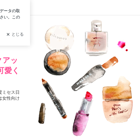
イン
島尚子
クアッ
可愛く
度ミセス日
は女性向け