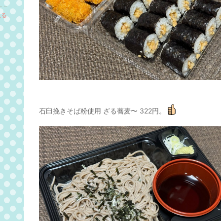
見る
石臼挽きそば粉使用 ざる蕎麦〜 322円。