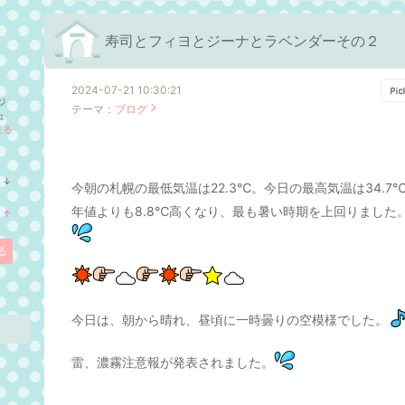
寿司とフィヨとジーナとラベンダーその２
2024-07-21 10:30:21
ジ
テーマ：
ブログ
ュ
見る
↓
今朝の札幌の最低気温は22.3℃。今日の最高気温は34.7
ラ
ン
年値よりも8.8℃高くなり、最も暑い時期を上回りました
↑
キ
ラ
ン
ン
グ
キ
る
下
ン
降
グ
上
昇
今日は、朝から晴れ、昼頃に一時曇りの空模様でした。
雷、濃霧注意報が発表されました。