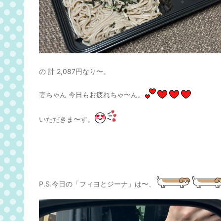
の 計 2,087円なり〜。
妻ちゃん 今日もお疲れちゃ〜ん。
いただきま〜す。
P.S.今日の「フィヨとジーナ」は〜、