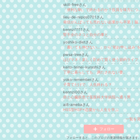
skill-freeさん
「便利な駒」で終わるのか？役員を味方につけ
lieu-de-repos0701さん
発信がんばっても売れない起業から卒業｜脳タイプ発信で月商50万
kennzi1111さん
腎不全のネコと自分の事と
yoshiko-dietさん
pwsa-treeさん
はぴマネ！楽しく貯めて賢く使う節約ライフ
keito-teinei-kurashiさん
丁寧に暮らしても、満たされない妻。
yoko-rememberさん
子育てだけで、人生終わる？
kennzi00さん
癌と心臓疾患で某医科大学病院へ通う男
ai8-amebaさん
HSS型HSP×恋愛から人生を学ぶ
一覧を
フォロー
フォローすると、このブログの更新情報が届きます