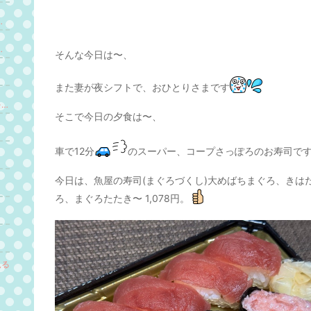
、言い値で成約する参謀の作法
→7桁安定へ｜美人脳レッスン主宰ETSUKO
そんな今日は〜、
また妻が夜シフトで、おひとりさまです
「書いても伸びない…」から“初お申し込み”を叶える！在宅ワークしたい起業ママのためのアメブロ発信術／山口よう
そこで今日の夕食は〜、
車で12分
のスーパー、コープさっぽろのお寿司で
今日は、魚屋の寿司(まぐろづくし)大めばちまぐろ、きは
ろ、まぐろたたき〜 1,078円。
見る
。