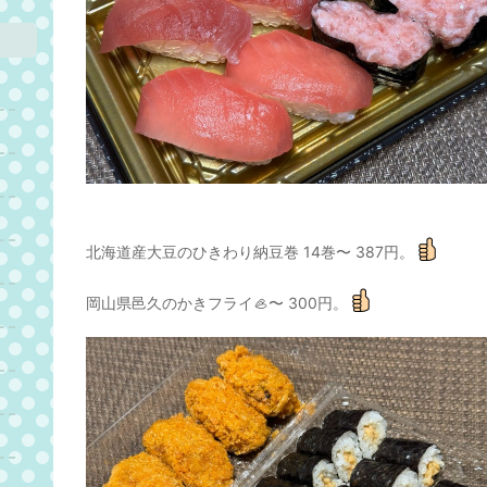
北海道産大豆のひきわり納豆巻 14巻〜 387円。
岡山県邑久のかきフライ🦪〜 300円。