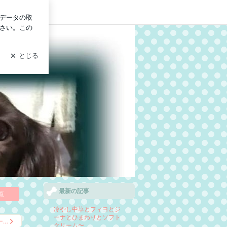
グイン
最新の記事
覧
冷やし中華とフィヨとジ
ーナとひまわりとソフト
ー…
クリーム〜