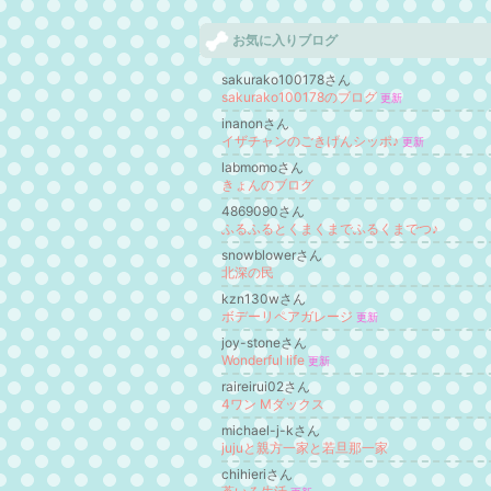
お気に入りブログ
sakurako100178さん
sakurako100178のブログ
更新
inanonさん
イザチャンのごきげんシッポ♪
更新
labmomoさん
きょんのブログ
4869090さん
ふるふるとくまくまでふるくまでつ♪
snowblowerさん
北深の民
kzn130wさん
ボデーリペアガレージ
更新
joy-stoneさん
Wonderful life
更新
raireirui02さん
4ワン Mダックス
michael-j-kさん
jujuと親方一家と若旦那一家
chihieriさん