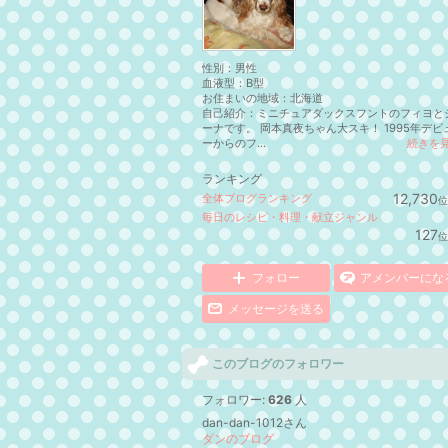
性別：
男性
血液型：
B型
お住まいの地域：
北海道
自己紹介：ミニチュアダックスフントのフィヨと
ーナです。 岡本真夜ちゃん大スキ！ 1995年デビ
ーからのフ...
続きを
ランキング
12,730
全体ブログランキング
位
毎日のレシピ・料理・献立ジャンル
127
位
フォロー
アメンバーにな
メッセージを送る
このブログのフォロワー
フォロワー:
626
人
dan-dan-1012さん
ダンのブログ