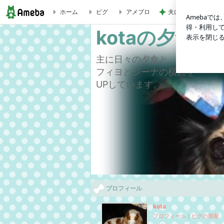
ホーム
ピグ
アメブロ
夫に渡したカウンセ
寿司とフィヨとジーナとラベンダーその２ | kotaの夕食日記
kotaの夕食
主に日々の夕食と、
フィヨとジーナの横顔を
UPしています。
プロフィール
kota
プロフィール
｜
ピグの部屋