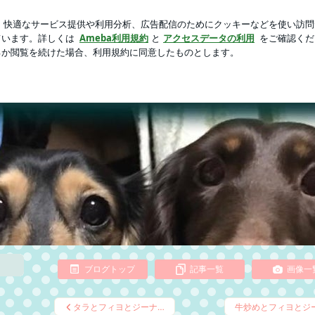
リングの受診
芸能人ブログ
人気ブログ
新規登録
ロ
ブログ
日記ブログ
ブログトップ
記事一覧
画像一
タラとフィヨとジーナ…
牛炒めとフィヨとジ