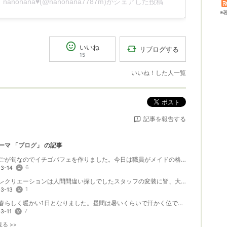
nanohana♥️(@nanohana7787m)がシェアした投稿
※
いいね
リブログする
15
いいね！した人一覧
ポスト
記事を報告する
ーマ 「
ブログ
」 の記事
今いちごが旬なのでイチゴパフェを作りました。今日は職員がメイドの格好をしてパフェに色々盛...
6
3-14
本日のレクリエーションは人間間違い探しでしたスタッフの変装に皆、大笑いで盛り上がりました...
1
3-13
今日も春らしく暖かい1日となりました。昼間は暑いくらいで汗かく位でした！皆様水分はたく...
7
3-11
る >>