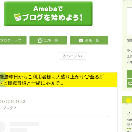
ブログトップ
記事一覧
画像一覧
性
ラ
次ページ
>>
全
2
C優勝昨日からご利用者様も大盛り上がり^_^至る所
レビ観戦皆様と一緒に応援で...
03-22 10:13:43
：
ブログ
フ
at
花
mi