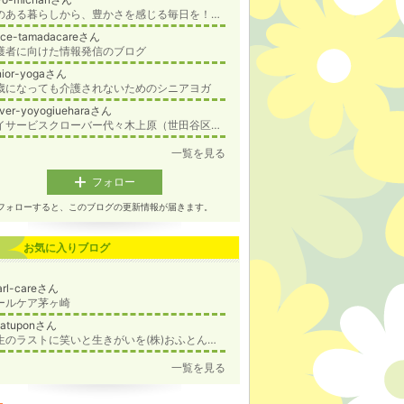
花のある暮らしから、豊かさを感じる毎日を！☆フラワーフラワーアレンジメント教室ニコニコフラワー☆オンライン・対面レッスン★船橋
fice-tamadacareさん
護者に向けた情報発信のブログ
nior-yogaさん
歳になっても介護されないためのシニアヨガ
over-yoyogiueharaさん
デイサービスクローバー代々木上原（世田谷区）のブログ
一覧を見る
フォロー
フォローすると、このブログの更新情報が届きます。
お気に入りブログ
arl-careさん
ールケア茅ヶ崎
aatuponさん
人生のラストに笑いと生きがいを(株)おふとん・介護エンターテイメント協会
更新
一覧を見る