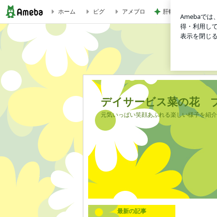
ホーム
ピグ
アメブロ
肝転移憎悪と腹膜播
デイサービス菜の花 ブログ
デイサービス菜の花 
元気いっぱい笑顔あふれる楽しい様子を紹介しま
最新の記事