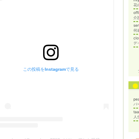
of
介
se
何
cl
この投稿をInstagramで見る
pe
パ
ta