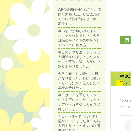
WBC優勝昨日からご利用者
様も大盛り上がり^_^至る所
でテレビ観戦皆様と一緒に
応援で...
今いちごが旬なのでイチゴ
パフェを作りました。今日
は職員がメイドの格好をし
てパフェに色々盛...
本日のレクリエーションは
人間間違い探しでしたスタ
ッフの変装に皆、大笑いで
盛り上がりました...
今日も春らしく暖かい1日
WB
となりました。昼間は暑い
でテ
くらいで汗かく位でした！
皆様水分はたく...
今日は一日を通してフット
ケアを行いました。フット
2023-
ケアをされ皆様は大変喜ば
テーマ
れています。...
今日から3月ですねとても
暖かい一日でした今日も雛
人形を見たいと多くの利用
者様に見学...