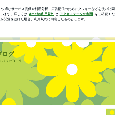
種の疑い出現
芸能人ブログ
人気ブログ
新規登録
ロ
ブログ
す(*´∀｀*)