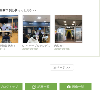
画像つき記事
もっと見る >>
 皆勤賞発表！
CTY ケーブルテレビ放送
内覧会！
1-12
2019-01-09
2019-01-06
次ページ
>>
ブログトップ
記事一覧
画像一覧