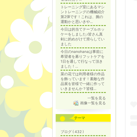
トレーニング室にあるマシ
ントレーニングの機械紹介
第2弾です！これは、腕の
運動かと思いきや...
今日は的当てテーブルホッ
ケーをしました♪皆さん真
剣に的めがけて滑らしてい
ました
今日のnanohanaは事前に
希望者を募りフットケアを
1日を通して行なって頂き
ました！...
菜の花では利用者様の作品
を飾っています！素敵な作
品展を皆様で一緒に作って
いきませんか？皆様...
一覧を見る
画像一覧を見る
テーマ
ブログ ( 432 )