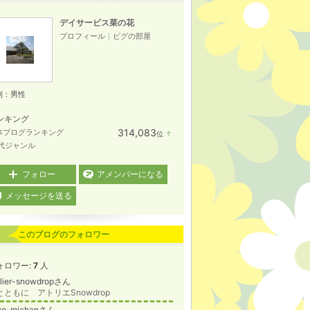
デイサービス菜の花
プロフィール
｜
ピグの部屋
別：
男性
ンキング
314,083
体ブログランキング
位
↑
ラ
0代ジャンル
ン
キ
ン
フォロー
アメンバーになる
グ
上
メッセージを送る
昇
このブログのフォロワー
ォロワー:
7
人
elier-snowdropさん
とともに アトリエSnowdrop
yo-michanさん