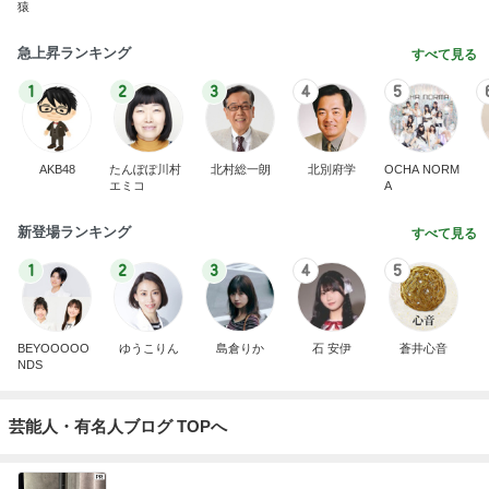
猿
急上昇ランキング
すべて見る
1
2
3
4
5
AKB48
たんぽぽ川村
北村総一朗
北別府学
OCHA NORM
エミコ
A
新登場ランキング
すべて見る
1
2
3
4
5
BEYOOOOO
ゆうこりん
島倉りか
石 安伊
蒼井心音
NDS
芸能人・有名人ブログ TOPへ