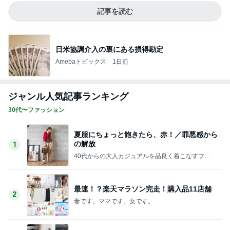
記事を読む
日米協調介入の裏にある損得勘定
Amebaトピックス
1日前
ジャンル人気記事ランキング
30代〜ファッション
夏服にちょっと飽きたら、赤！／罪悪感から
の解放
1
40代からの大人カジュアルを品良く着こなすファ
ッションブログ
最速！？楽天マラソン完走！購入品11店舗
2
妻です。ママです。女です。