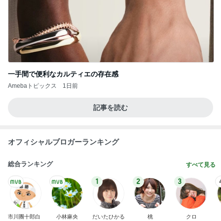
一手間で便利なカルティエの存在感
Amebaトピックス
1日前
記事を読む
オフィシャルブロガーランキング
総合ランキング
すべて見る
1
2
3
市川團十郎白
小林麻央
だいたひかる
桃
クロ