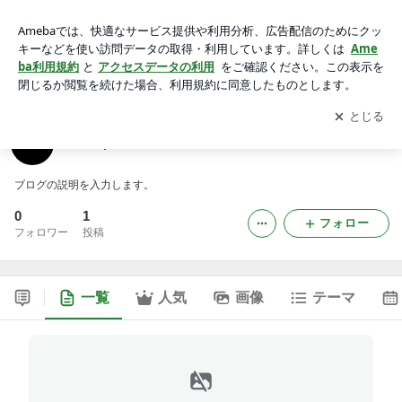
777vipclubcombrのブログ
アプリをダウンロードして
ブログの更新通知
を受け取りまし
開く
ょう。
777vipclubcombrのブログ
ブログの説明を入力します。
0
1
フォロー
フォロワー
投稿
一覧
人気
画像
テーマ