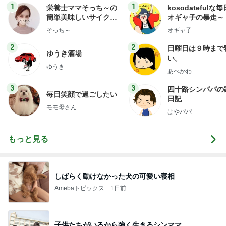
1
1
栄養士ママそっち～の
kosodatefulな毎
簡単美味しいサイクル
オギャ子の暴走～
献立
そっち～
オギャ子
2
2
日曜日は９時まで
ゆうき酒場
い。
ゆうき
あべかわ
3
3
四十路シンパパの
毎日笑顔で過ごしたい
日記
モモ母さん
はやパパ
もっと見る
しばらく動けなかった犬の可愛い寝相
Amebaトピックス
1日前
子供たちがいるから強く生きるシンママ