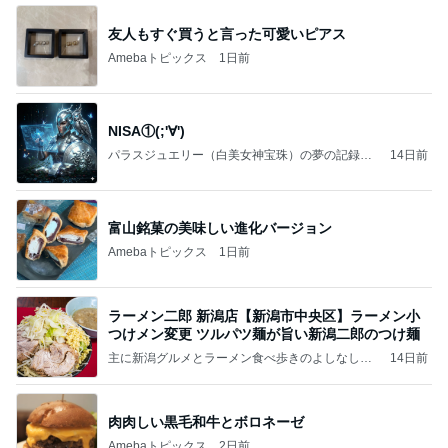
友人もすぐ買うと言った可愛いピアス
Amebaトピックス
1日前
NISA①(;'∀')
パラスジュエリー（白美女神宝珠）の夢の記録
14日前
（続編）
富山銘菓の美味しい進化バージョン
Amebaトピックス
1日前
ラーメン二郎 新潟店【新潟市中央区】ラーメン小
つけメン変更 ツルパツ麺が旨い新潟二郎のつけ麺
主に新潟グルメとラーメン食べ歩きのよしなしご
14日前
と
肉肉しい黒毛和牛とボロネーゼ
Amebaトピックス
2日前