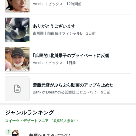
Amebaトピックス
12時間前
ありがとうございます
市川團十郎白猿オフィシャルB
2日前
｢庶民的｣北川景子のプライベートに反響
Amebaトピックス
1日前
斎藤元彦がぶらぶら動画のアップを止めた
Bank of Dreamの公営競技はどこへ行く
9日前
ジャンルランキング
スイーツ・デザートマニア
10,939人参加中
1
華麗なるスタバマダム