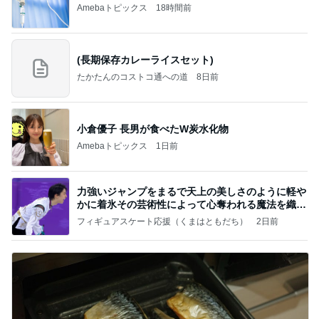
Amebaトピックス
18時間前
(長期保存カレーライスセット)
たかたんのコストコ通への道
8日前
小倉優子 長男が食べたW炭水化物
Amebaトピックス
1日前
力強いジャンプをまるで天上の美しさのように軽や
かに着氷その芸術性によって心奪われる魔法を織り
なす
フィギュアスケート応援（くまはともだち）
2日前