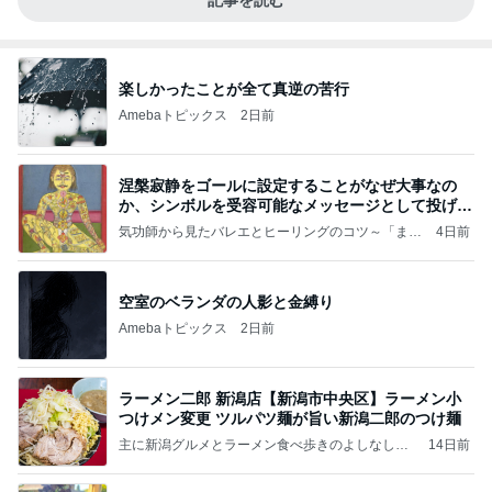
記事を読む
楽しかったことが全て真逆の苦行
Amebaトピックス
2日前
涅槃寂静をゴールに設定することがなぜ大事なの
か、シンボルを受容可能なメッセージとして投げる
ことが
気功師から見たバレエとヒーリングのコツ～「まと
4日前
いのば」ブログ
空室のベランダの人影と金縛り
Amebaトピックス
2日前
ラーメン二郎 新潟店【新潟市中央区】ラーメン小
つけメン変更 ツルパツ麺が旨い新潟二郎のつけ麺
主に新潟グルメとラーメン食べ歩きのよしなしご
14日前
と