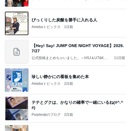
室」Powered by Ameba
びっくりした炭酸を勝手に入れる人
Amebaトピックス
1日前
【Hey! Say! JUMP ONE NIGHT VOYAGE】2026.
7/27
公式投稿まとめちゃいました。～HSJ＆UT&K.O.
11日前
～
珍しい静かにの看板を集めた本
Amebaトピックス
2日前
テテとグクは、かなりの確率で一緒にいるね(#^.^
#)
Purplevjkのブログ
2日前