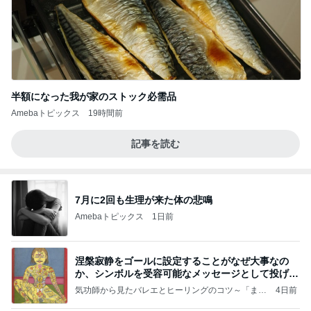
半額になった我が家のストック必需品
Amebaトピックス
19時間前
記事を読む
7月に2回も生理が来た体の悲鳴
Amebaトピックス
1日前
涅槃寂静をゴールに設定することがなぜ大事なの
か、シンボルを受容可能なメッセージとして投げる
ことが
気功師から見たバレエとヒーリングのコツ～「まと
4日前
いのば」ブログ