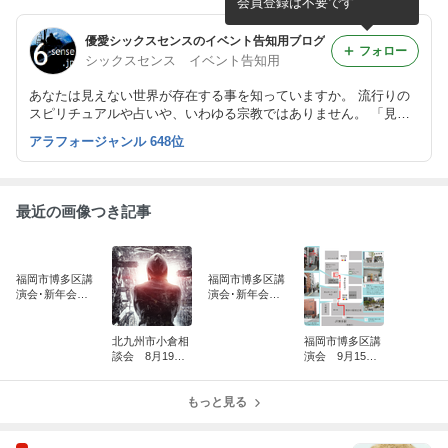
会員登録は不要です
優愛シックスセンスのイベント告知用ブログ
フォロー
シックスセンス イベント告知用
あなたは見えない世界が存在する事を知っていますか。 流行りの
スピリチュアルや占いや、いわゆる宗教ではありません。 「見え
ない世界の真実が此処に®︎」が主催するイベント情報
アラフォージャンル 648位
最近の画像つき記事
福岡市博多区講
福岡市博多区講
演会･新年会 2
演会･新年会 2
026年1月18日
025年1月19日
(日)
(日)
北九州市小倉相
福岡市博多区講
談会 8月19日
演会 9月15日
(火)20日(水)
（日）
もっと見る