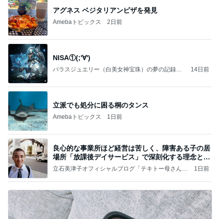
アグネス ベジタリアンピザを発見
Amebaトピックス
2日前
NISA①(;'∀')
パラスジュエリー（白美女神宝珠）の夢の記録
14日前
（続編）
立派でも処分に困る桐のタンス
Amebaトピックス
1日前
良心的な事業所ほど経営は苦しく、障害ある子の居
場所「放課後デイサービス」で深刻化する理念と現
実の
立石美津子オフィシャルブログ「テキトー母さんの
1日前
すすめ」Powered by Ameba