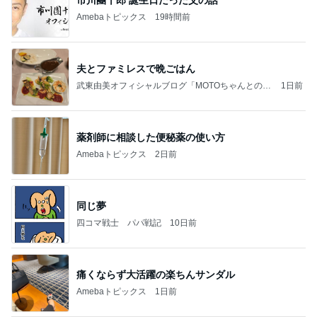
Amebaトピックス
19時間前
夫とファミレスで晩ごはん
武東由美オフィシャルブログ「MOTOちゃんとのは
1日前
っぴぃな毎日」Powered by Ameba
薬剤師に相談した便秘薬の使い方
Amebaトピックス
2日前
同じ夢
四コマ戦士 パパ戦記
10日前
痛くならず大活躍の楽ちんサンダル
Amebaトピックス
1日前