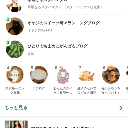
華麗なるスタバマダム （スターバックス研究家）
2
オヤジのスイーツ時々ランニングブログ
オヤジ@sweets
3
ひとりでもまめにがんばるブログ
まめ
4
5
6
7
8
東京モーニン
ラテログ
わんたのスイ
紅子のセレブ
毎日おやつを
グ日和
ーツ日記〜小
なグルメ日記
食べています
さな幸せ♡コ
ンビニスイー
ツ〜
もっと見る