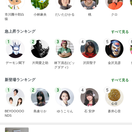
市川團十郎白
小林麻央
だいたひかる
桃
クロ
猿
急上昇ランキング
すべて見る
1
2
3
4
5
デーモン閣下
片岡愛之助
林下清志(ビッ
沢田聖子
金沢克彦
グダディ)
新登場ランキング
すべて見る
1
2
3
4
5
BEYOOOOO
島倉りか
ゆうこりん
石 安伊
蒼井心音
NDS