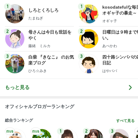
1
1
kosodatefulな毎
しろとくろしろ
オギャ子の暴走～
たまねぎ
オギャ子
2
2
母さんは今日も世話を
日曜日は９時まで
やく
い。
藤緒 ミルカ
あべかわ
3
3
白柴 『きなこ』 のお気
四十路シンパパの
楽ブログ
日記
ひろ☆みき
はやパパ
もっと見る
オフィシャルブロガーランキング
総合ランキング
すべて見る
1
2
3