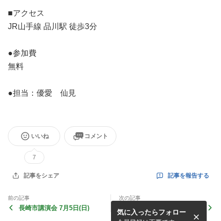
■アクセス
JR山手線 品川駅 徒歩3分
●参加費
無料
●担当：優愛 仙見
いいね
コメント
7
記事を報告する
記事をシェア
前の記事
次の記事
長崎市講演会 7月5日(日)
【中止】愛知県岡崎市・静岡
気に入ったらフォロー
県浜松市講演会 6月27日
(土)