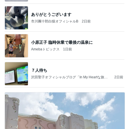
ありがとうございます
市川團十郎白猿オフィシャルB
2日前
小原正子 臨時休業で最後の温泉に
Amebaトピックス
1日前
７人待ち
沢田聖子オフィシャルブログ「In My Heartな旅日
2日前
記」by Ameba