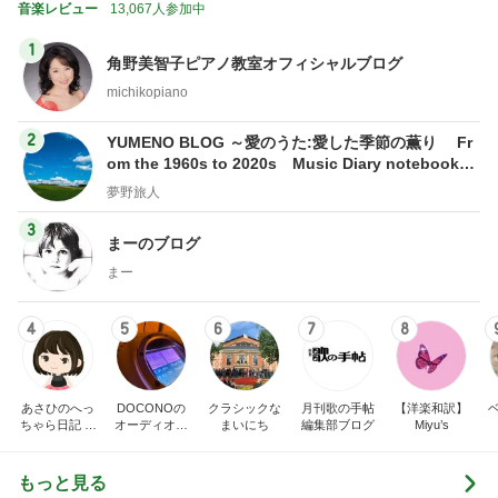
音楽レビュー
13,067人参加中
1
角野美智子ピアノ教室オフィシャルブログ
michikopiano
2
YUMENO BLOG ～愛のうた:愛した季節の薫り Fr
om the 1960s to 2020s Music Diary notebook～
夢野旅人
夢野旅人
3
まーのブログ
まー
4
5
6
7
8
あさひのへっ
DOCONOの
クラシックな
月刊歌の手帖
【洋楽和訳】
ちゃら日記 氷
オーディオ礼
まいにち
編集部ブログ
Miyu’s
川きよし＋KII
賛
NA．そしてと
きどき○○ちゃ
もっと見る
ん達(*^▽^)/★