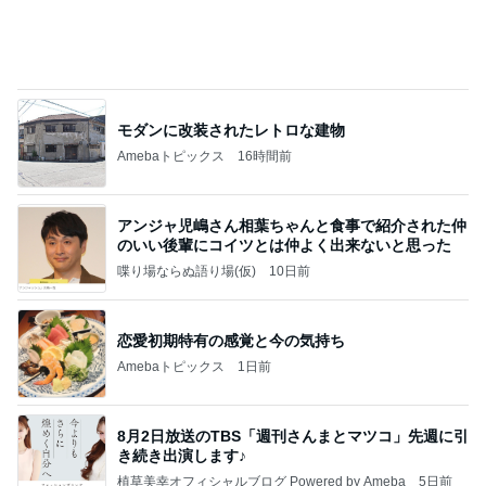
モダンに改装されたレトロな建物
Amebaトピックス
16時間前
アンジャ児嶋さん相葉ちゃんと食事で紹介された仲
のいい後輩にコイツとは仲よく出来ないと思った
喋り場ならぬ語り場(仮)
10日前
恋愛初期特有の感覚と今の気持ち
Amebaトピックス
1日前
8月2日放送のTBS「週刊さんまとマツコ」先週に引
き続き出演します♪
植草美幸オフィシャルブログ Powered by Ameba
5日前