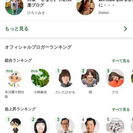
楽ブログ
に・・・
ひろ☆みき
illallan
もっと見る
オフィシャルブロガーランキング
総合ランキング
すべて見る
1
2
3
市川團十郎白
小林麻央
だいたひかる
桃
クロ
猿
急上昇ランキング
すべて見る
1
2
3
4
5