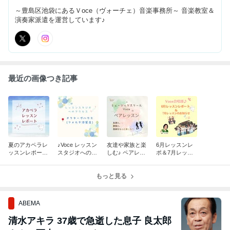
～豊島区池袋にあるＶoce（ヴォーチェ）音楽事務所～ 音楽教室＆
演奏家派遣を運営しています♪
最近の画像つき記事
夏のアカペラレ
♪Voce レッスン
友達や家族と楽
6月レッスンレ
ッスンレポー
スタジオへのア
しむ♪ ペアレッ
ポ＆7月レッス
ト、届きました
クセス【オクタ
スンのご紹介♬
ンのお知らせ
♪
ーヴハウス(フ
ォルテ池袋
もっと見る
店)】
ABEMA
清水アキラ 37歳で急逝した息子 良太郎