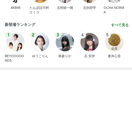
AKB48
たんぽぽ川村
北村総一朗
北別府学
OCHA NORM
エミコ
A
新登場ランキング
すべて見る
1
2
3
4
5
BEYOOOOO
ゆうこりん
島倉りか
石 安伊
蒼井心音
NDS