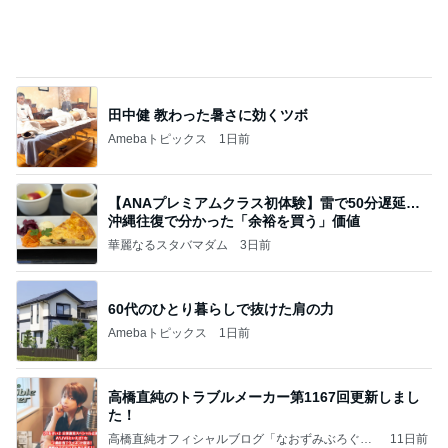
田中健 教わった暑さに効くツボ
Amebaトピックス
1日前
【ANAプレミアムクラス初体験】雷で50分遅延…
沖縄往復で分かった「余裕を買う」価値
華麗なるスタバマダム
3日前
60代のひとり暮らしで抜けた肩の力
Amebaトピックス
1日前
高橋直純のトラブルメーカー第1167回更新しまし
た！
高橋直純オフィシャルブログ「なおずみぶろぐ」
11日前