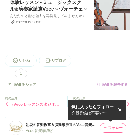
体験レッスン - ミュージックスクー
ル&演奏家派遣Voce～ヴォーチェ～
あなたの才能と魅力を再発見してみませんか♪ 体験レッスン受付中 場所：オクターヴハウス（池袋東口）レッスン時間
vocemusic.com
いいね
リブログ
1
記事を報告する
記事をシェア
前の記事
次の記事
♪Voce レッスンスタジオへ
友達や家族と楽しむ♪ ペアレ
気に入ったらフォロー
のアクセス【オクターヴハウ
ッスンのご紹介♬
ス(フォルテ池袋店)】
会員登録は不要です
池袋の音楽教室＆演奏家派遣のVoce音楽事務所 official blog
フォロー
Voce音楽事務所