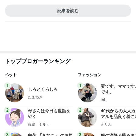
記事を読む
トップブロガーランキング
ペット
ファッション
1
1
妻です。ママです
しろとくろしろ
です。
たまねぎ
eri.
2
2
母さんは今日も世話を
40代からの大人
やく
アルを品良く着こ
ファッションブロ
藤緒 ミルカ
えりん
3
3
白柴 『きなこ』 のお気
銀の滴降る降るま