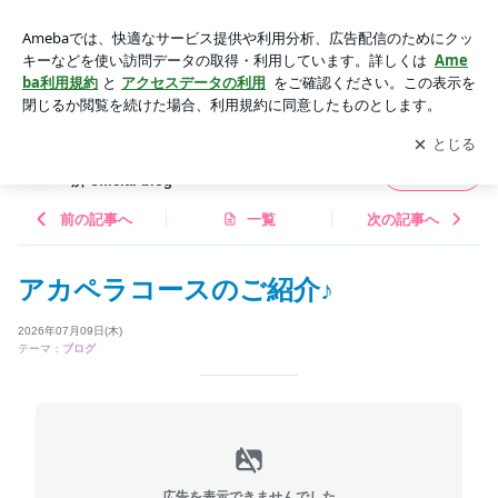
アカペラコースのご紹介♪ | 池袋の音楽教室＆演奏家派遣のVoc
e音楽事務所 official blog
アプリをダウンロードして
ブログの更新通知
を受け取りまし
開く
ょう。
池袋の音楽教室＆演奏家派遣のVoce音楽事務
フォロー
所 official blog
前の記事へ
一覧
次の記事へ
アカペラコースのご紹介♪
2026年07月09日(木)
テーマ：
ブログ
広告を表示できませんでした