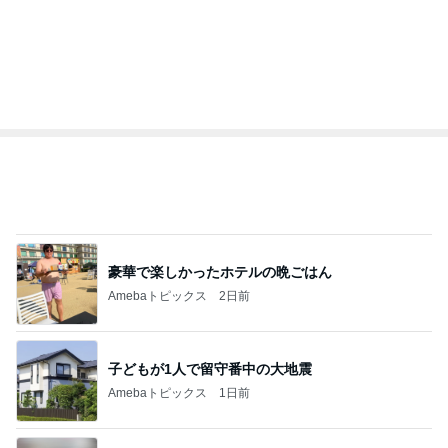
魚嫌いの子どもと我が家のビタミンD
Amebaトピックス
12時間前
記事を読む
トップブロガーランキング
美容
ペット
1
1
（旧アカウント）エマ
しろとくろしろ
ブログ【アラフォー会
たまねぎ
社売却セカンドライ
エマの日記
フ】