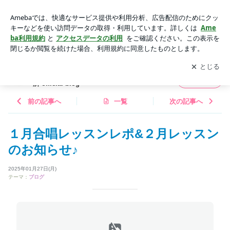
１月合唱レッスンレポ&２月レッスンのお知らせ♪ | 池袋の音楽
教室＆演奏家派遣のVoce音楽事務所 official blog
アプリをダウンロードして
ブログの更新通知
を受け取りまし
開く
ょう。
池袋の音楽教室＆演奏家派遣のVoce音楽事務
フォロー
所 official blog
前の記事へ
一覧
次の記事へ
１月合唱レッスンレポ&２月レッスン
のお知らせ♪
2025年01月27日(月)
テーマ：
ブログ