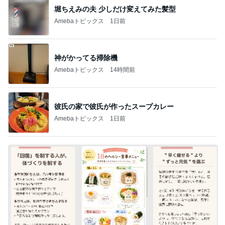
2
2
リトルミニマリストの
母さんは今日も世
ビューティコラム The
やく
little minimalist's bea
あねっさ／anessa
藤緒 ミルカ
uty colum
3
3
美人になれる、たくさ
白柴 『きなこ』 
んの魔法
楽ブログ
hiromi
ひろ☆みき
もっと見る
オフィシャルブロガーランキング
総合ランキング
すべて見る
1
2
3
市川團十郎白
小林麻央
だいたひかる
桃
クロ
猿