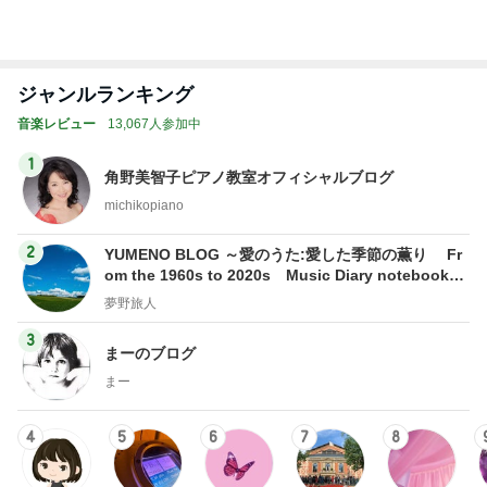
あさひのへっ
DOCONOの
【洋楽和訳】
クラシックな
ʟoᴠe
テ
ちゃら日記 氷
オーディオ礼
Miyu’s
まいにち
川きよし＋KII
賛
NA．そしてと
きどき○○ちゃ
もっと見る
ん達(*^▽^)/★
*☆♪
豪華で楽しかったホテルの晩ごはん
Amebaトピックス
2日前
子どもが1人で留守番中の大地震
Amebaトピックス
1日前