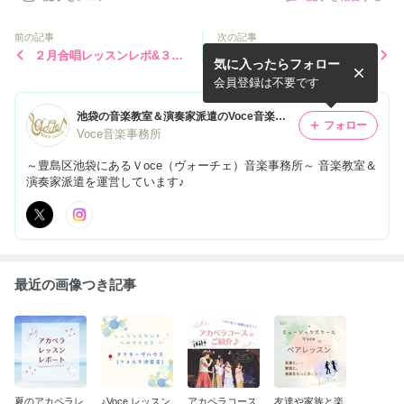
前の記事
次の記事
２月合唱レッスンレポ&３月
池袋駅からVoceまでのアク
気に入ったらフォロー
レッスンのお知らせ♪
セスのご紹介♪〜エレベータ
ー・エスカレーター編〜
会員登録は不要です
池袋の音楽教室＆演奏家派遣のVoce音楽事務所 official blog
フォロー
Voce音楽事務所
～豊島区池袋にあるＶoce（ヴォーチェ）音楽事務所～ 音楽教室＆
演奏家派遣を運営しています♪
最近の画像つき記事
夏のアカペラレ
♪Voce レッスン
アカペラコース
友達や家族と楽