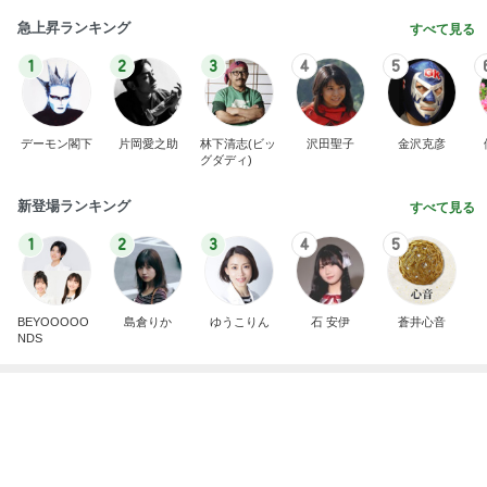
横浜SOGOうまいもの大会
nanaオフィシャルブログ Powered by Ameba
11日前
原田龍二 8kmのゴミ拾いウォーキング
Amebaトピックス
18時間前
2026/07/28(K) 4本
何でかな？何でだろ？
10日前
高くて買えないコストコのあんドーナツ
Amebaトピックス
1日前