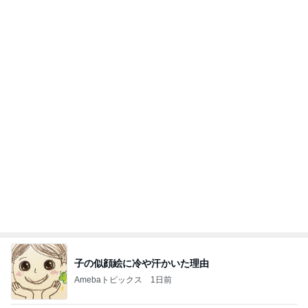
インターン面接3
四コマ戦士 パパ戦記
7日前
マックの秘密をバラされた口喧嘩
Amebaトピックス
10時間前
きっと高市ってこの時代に嘘、誤魔化し、はぐらか
しても【バレない】【通用する】とでも思ってたん
だろ
広報 いぬねこ本舗
9日前