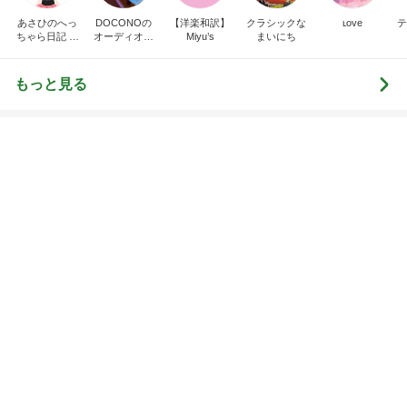
堀ちえみの夫 少しだけ変えてみた髪型
Amebaトピックス
1日前
神がかってる掃除機
Amebaトピックス
14時間前
彼氏の家で彼氏が作ったスープカレー
Amebaトピックス
1日前