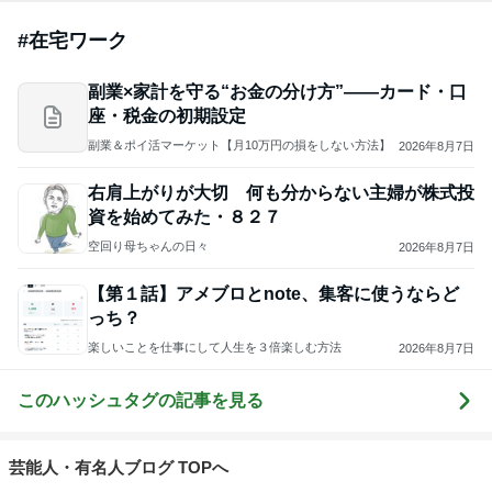
#
在宅ワーク
副業×家計を守る“お金の分け方”——カード・口
座・税金の初期設定
副業＆ポイ活マーケット【月10万円の損をしない方法】
2026年8月7日
右肩上がりが大切 何も分からない主婦が株式投
資を始めてみた・８２７
空回り母ちゃんの日々
2026年8月7日
【第１話】アメブロとnote、集客に使うならど
っち？
楽しいことを仕事にして人生を３倍楽しむ方法
2026年8月7日
このハッシュタグの記事を見る
芸能人・有名人ブログ TOPへ