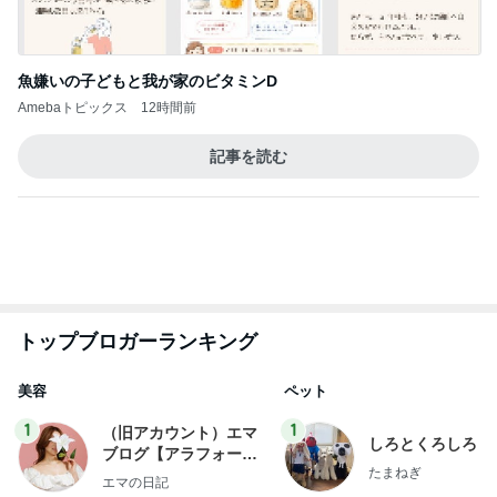
急上昇ランキング
すべて見る
1
2
3
4
5
デーモン閣下
片岡愛之助
林下清志(ビッ
沢田聖子
金沢克彦
グダディ)
新登場ランキング
すべて見る
1
2
3
4
5
BEYOOOOO
島倉りか
ゆうこりん
石 安伊
蒼井心音
NDS