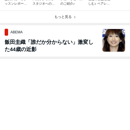
ッスンレポー
スタジオへのア
のご紹介♪
しむ♪ ペアレッ
ト、届きました
クセス【オクタ
スンのご紹介♬
♪
ーヴハウス(フ
ォルテ池袋
もっと見る
店)】
ABEMA
飯田圭織「誰だか分からない」激変し
た44歳の近影