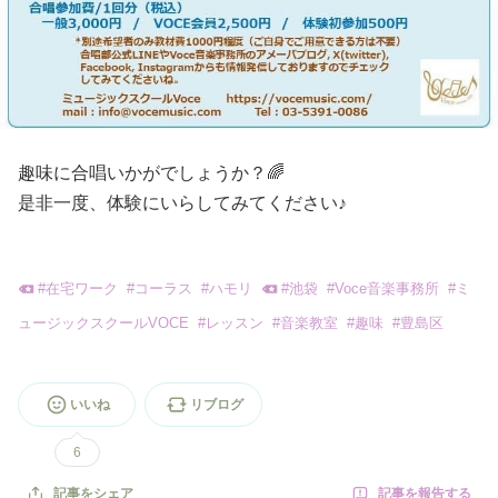
趣味に合唱いかがでしょうか？🌈
是非一度、体験にいらしてみてください♪
#
在宅ワーク
#
コーラス
#
ハモリ
#
池袋
#
Voce音楽事務所
#
ミ
ュージックスクールVOCE
#
レッスン
#
音楽教室
#
趣味
#
豊島区
いいね
リブログ
6
記事を報告する
記事をシェア