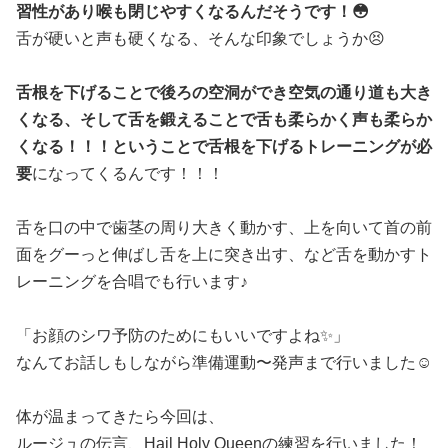
習性があり喉も閉じやすくなるんだそうです！😳
舌が硬いと声も硬くなる、そんな印象でしょうか😣
舌根を下げることで後ろの空洞ができ空気の通り道も大き
くなる、そして舌を鍛えることで舌も柔らかく声も柔らか
くなる！！！ということで舌根を下げるトレーニングが必
要
になってくるんです！！！
舌を口の中で歯茎の周り大きく動かす、上を向いて首の前
面をグーっと伸ばし舌を上に突き出す、など舌を動かすト
レーニングを合唱でも行います♪
「お顔のシワ予防のためにもいいですよね✨」
なんてお話しもしながら準備運動〜発声まで行いました☺️
体が温まってきたら今回は、
ルージュの伝言、Hail Holy Queenの練習を行いました！