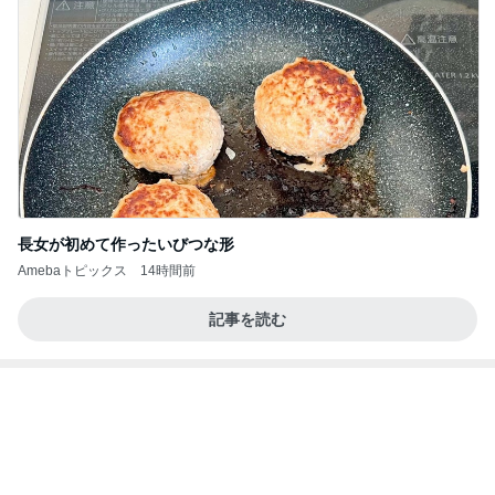
夢見さんから 揺れが激しく注意していましょう❗️
マリアオフィシャルブログ「ひむかの風にさそわれ
8日前
て」Powered by Ameba
冷水で出来上がる奇跡的なカップ麺
Amebaトピックス
20時間前
20260803 鬼郁隊4人衆で中ちゃん釣行 写メ
中ちゃんのブログ
1日前
パンの代わりにちまきが出た食事
Amebaトピックス
1日前