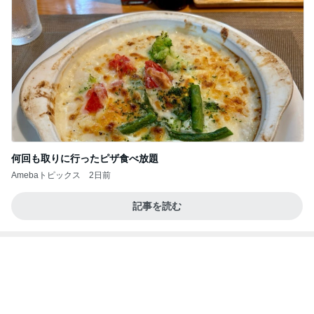
今日の服装 ブログ読んでくれてて嬉しい瞬間。
桃オフィシャルブログ Powered by Ameba
1日前
野沢 バブル時代の仲間と焼肉ランチ
Amebaトピックス
1日前
私達が何も言えなくなる事を楽しみにしていまー
す｡
最後の悪あがき
2日前
夢の頭バッグを改良していった結果
Amebaトピックス
1日前