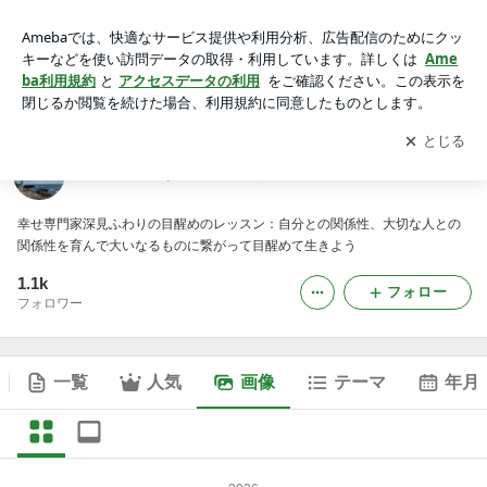
全ては大いなる愛に気づくためのレッスンの画像
アプリをダウンロードして
ブログの更新通知
を受け取りまし
開く
ょう。
全ては大いなる愛に気づくためのレッスン
幸せ専門家深見ふわりの目醒めのレッスン：自分との関係性、大切な人との
関係性を育んで大いなるものに繋がって目醒めて生きよう
1.1k
フォロー
フォロワー
一覧
人気
画像
テーマ
年月