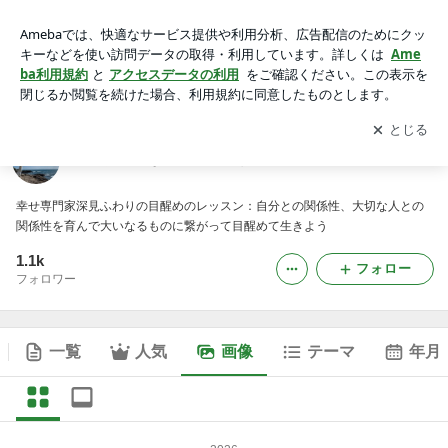
全ては大いなる愛に気づくためのレッスンの画像
アプリをダウンロードして
ブログの更新通知
を受け取りまし
開く
ょう。
全ては大いなる愛に気づくためのレッスン
幸せ専門家深見ふわりの目醒めのレッスン：自分との関係性、大切な人との
関係性を育んで大いなるものに繋がって目醒めて生きよう
1.1k
フォロー
フォロワー
一覧
人気
画像
テーマ
年月