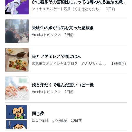
かに着氷その芸術性によって心奪われる魔法を織り
なす
フィギュアスケート応援（くまはともだち）
1日前
受験生の娘が元気を貰った息抜き
Amebaトピックス
2日前
夫とファミレスで晩ごはん
武東由美オフィシャルブログ「MOTOちゃんと
17時間前
のはっぴぃな毎日」Powered by Ameba
娘と汗だくで運んだ重いコピー機
Amebaトピックス
2日前
同じ夢
四コマ戦士 パパ戦記
10日前