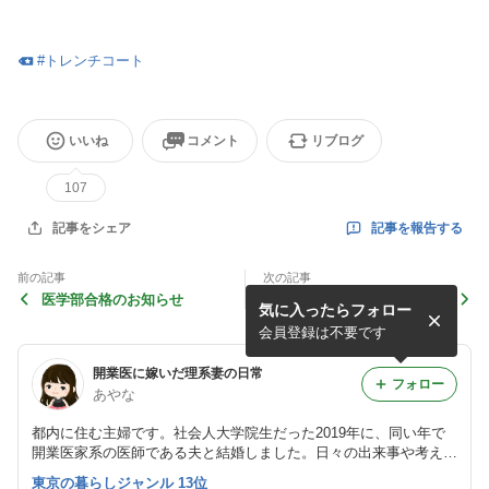
#
トレンチコート
いいね
コメント
リブログ
107
記事を報告する
記事をシェア
前の記事
次の記事
医学部合格のお知らせ
夫の悪夢
気に入ったらフォロー
会員登録は不要です
開業医に嫁いだ理系妻の日常
フォロー
あやな
都内に住む主婦です。社会人大学院生だった2019年に、同い年で
開業医家系の医師である夫と結婚しました。日々の出来事や考えた
ことなどを綴っております。
東京の暮らしジャンル 13位