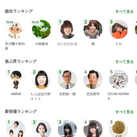
総合ランキング
すべて見る
1
2
3
市川團十郎白
小林麻央
だいたひかる
桃
クロ
猿
急上昇ランキング
すべて見る
1
2
3
4
5
AKB48
たんぽぽ川村
北村総一朗
北別府学
OCHA NORM
エミコ
A
新登場ランキング
すべて見る
1
2
3
4
5