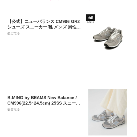
【公式】ニューバランス CM996 GR2
シューズ スニーカー 靴 メンズ 男性
レディース ウィメンズ 女性 運動 スポ
楽天市場
ーツ スポーツシューズ カジュアル 軽
量 快適 通勤 通学 ファッション 散歩
贈り物 ギフト
B:MING by BEAMS New Balance /
CM996(22.5~24.5cm) 25SS スニーカ
ー アウトドア 通勤 通学 ビーミング
楽天市場
ライフストア バイ ビームス シュー
ズ・靴 スニーカー ブラック ベージュ
ネイビー【送料無料】