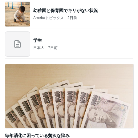
幼稚園と保育園でキリがない状況
Amebaトピックス
2日前
学生
日本人
7日前
毎年消化に困っている贅沢な悩み