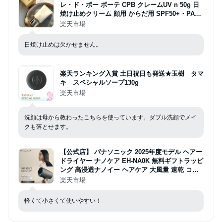
レ・ド・ポー ボーテ CPB クレームUV n 50g 日
焼け止めクリーム 顔用 からだ用 SPF50+・PA++
++ クレドポーボーテ Cle de Peau Beaute SHIS
楽天市場
EIDO
日焼け止めは欠かせません。
楽天ランキング入賞 土日祝日も発送★玉樹 タマ
キ スペシャルソープ130g
楽天市場
洗顔は母から教わったこちらを使っています。ダブル洗顔でメイ
クも落とせます。
【公式店】 パナソニック 2025年度モデル ヘアー
ドライヤー ナノケア EH-NA0K 無料ギフトラッピ
ング 高浸透ナノイー ヘアケア 大風量 速乾 コン
パクト 軽量 人気 温度 高級 潤い ツヤ まとまり
楽天市場
ダメージケア UVケア 送料無料
軽くて小さくて使いやすい！