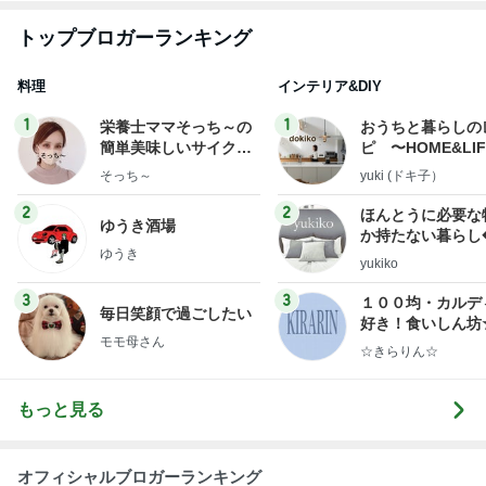
トップブロガーランキング
料理
インテリア&DIY
1
1
栄養士ママそっち～の
おうちと暮らしの
簡単美味しいサイクル
ピ 〜HOME&LI
献立
そっち～
yuki (ドキ子）
2
2
ほんとうに必要な
ゆうき酒場
か持たない暮らし
ゆうき
ep Life Simple
yukiko
ンテリアのきろく
3
3
１００均・カルデ
毎日笑顔で過ごしたい
好き！食いしん坊
モモ母さん
らりん☆のブログ
☆きらりん☆
もっと見る
オフィシャルブロガーランキング