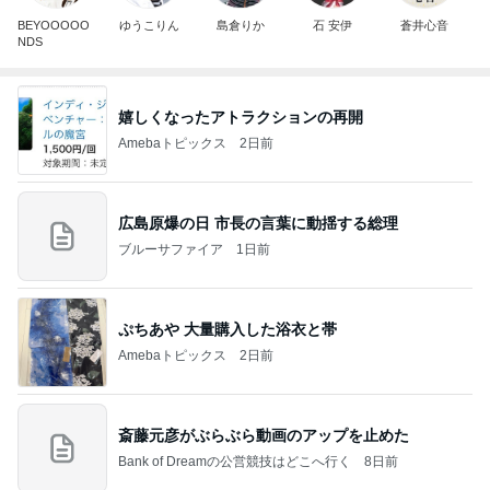
BEYOOOOO
ゆうこりん
島倉りか
石 安伊
蒼井心音
NDS
嬉しくなったアトラクションの再開
Amebaトピックス
2日前
広島原爆の日 市長の言葉に動揺する総理
ブルーサファイア
1日前
ぷちあや 大量購入した浴衣と帯
Amebaトピックス
2日前
斎藤元彦がぶらぶら動画のアップを止めた
Bank of Dreamの公営競技はどこへ行く
8日前