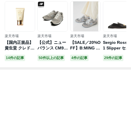
楽天市場
楽天市場
楽天市場
楽天市場
【国内正規品】
【公式】ニュー
【SALE／20%O
Sergio Rossi 
資生堂 クレドポ
バランス CM99
FF】B:MING b
1 Slipper セル
ーボーテ クレー
6 GR2 シューズ
y BEAMS NEW
ジオロッシ シ
14件の記事
50件以上の記事
4件の記事
29件の記事
ムUV n SPF50
スニーカー 靴
BALANCE / CM
ーズ・靴 その
+/PA++++ 50g 4
メンズ 男性 レ
996 ビーミング
のシューズ・
514254129333
ディース ウィメ
ライフストア バ
ブラック【送
CLE DE PEAU
ンズ 女性 運動
イ ビームス シ
無料】
BEAUTE CPB
スポーツ スポー
ューズ・靴 スニ
ツシューズ カジ
ーカー ベージュ
ュアル 軽量 快
ブラック ネイビ
適 通勤 通学 フ
ー【送料無料】
ァッション 散歩
贈り物 ギフト