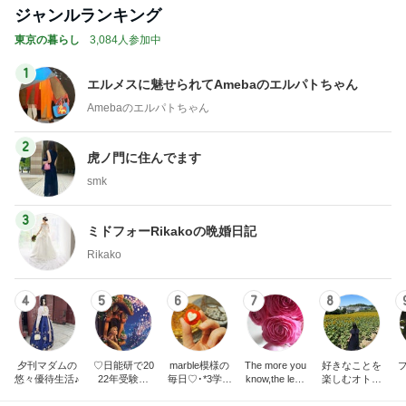
ジャンルランキング
東京の暮らし
3,084人参加中
1
エルメスに魅せられてAmebaのエルパトちゃん
Amebaのエルパトちゃん
2
虎ノ門に住んでます
smk
3
ミドフォーRikakoの晩婚日記
Rikako
4
5
6
7
8
夕刊マダムの
♡日能研で20
marble模様の
The more you
好きなことを
悠々優待生活♪
22年受験終
毎日♡･*3学年
know,the less
楽しむオトナ
了！都内伝統
差姉妹の母や
you need.
女子の暮らし