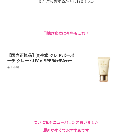
またご報告するかもしれません♪
日焼け止めは今年もこれ！
【国内正規品】資生堂 クレドポーボ
ーテ クレームUV n SPF50+/PA++++
50g 4514254129333
楽天市場
ついに私もニューバランス買いました
履きやすくておすすめです