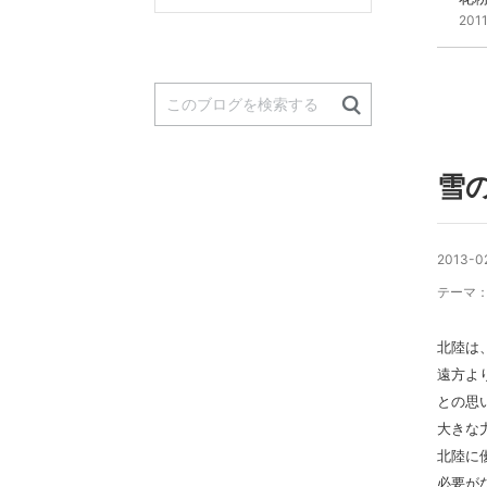
201
雪
2013-02
テーマ
北陸は
遠方よ
との思
大きな
北陸に
必要が