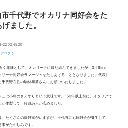
山市千代野でオカリナ同好会をた
あげました。
-22 02:45:20
：
ブログ
近く趣味として、オカリーナに取り組んできましたが、3月6日か
カリーナ同好会ラマージュをたちあげることとなりました。代表に
じ千代野在住の駒林早苗さんにお願いいたしました。
ジュは小鳥のさえずりという意味です。150年以上前に、イタリアで
人が作製して、吟遊詩人が広めました。
は、たくさんの愛好家がいますが、千代野にも同好会が誕生して、
将来がたのしみです。