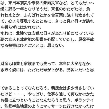
は、東日本震災や奈良の豪雨災害など、とてもたいへ
記憶に残る一年となりそうだ。東北のかたがたは、負
られねえとか、ふんばれとかを合言葉に強く前進されて
れて、心より尊敬するとともに、きっと良い日々が訪れ
とを祈らずにはおれない。
すれば、北陸では安穏な日々が当たり前になっている
福島の友人も放射能の影響を心配していたし、原発事故
大なる被害はひとごととは、思えない。
財産も職業も家族までも失って、本当に大変ななか、
生き抜く姿には、ただただ頭が下がる。見習いたいと思
できることってなんだろう。義援金は多少出さしてい
いたけど・・・。やっぱり、仕事を通して何らかのかた
、お役に立つということなんだろうと思う。ボランテイ
は、能登半島地震のようにマッサージに行けなかったけ