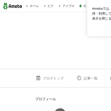
モト冬樹 作ったじ
ホーム
ピグ
アメブロ
hirokazuのブログ
ブログトップ
記事一覧
プロフィール