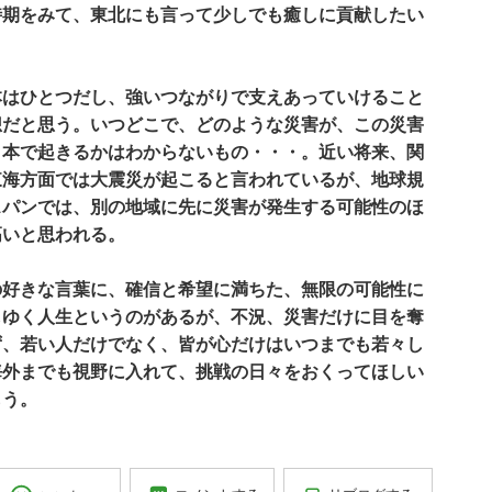
時期をみて、東北にも言って少しでも癒しに貢献したい
はひとつだし、強いつながりで支えあっていけること
想だと思う。いつどこで、どのような災害が、この災害
日本で起きるかはわからないもの・・・。近い将来、関
東海方面では大震災が起こると言われているが、地球規
スパンでは、別の地域に先に災害が発生する可能性のほ
高いと思われる。
好きな言葉に、確信と希望に満ちた、無限の可能性に
しゆく人生というのがあるが、不況、災害だけに目を奪
ず、若い人だけでなく、皆が心だけはいつまでも若々し
海外までも視野に入れて、挑戦の日々をおくってほしい
もう。