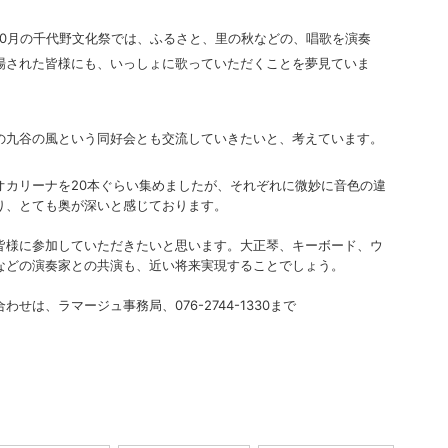
10月の千代野文化祭では、ふるさと、里の秋などの、唱歌を演奏
場された皆様にも、いっしょに歌っていただくことを夢見ていま
の九谷の風という同好会とも交流していきたいと、考えています。
オカリーナを20本ぐらい集めましたが、それぞれに微妙に音色の違
り、とても奥が深いと感じております。
皆様に参加していただきたいと思います。大正琴、キーボード、ウ
などの演奏家との共演も、近い将来実現することでしょう。
わせは、ラマージュ事務局、076-2744-1330まで