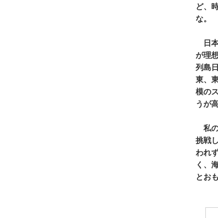
ど、
な。
日本
が理
列島
東、
模の
うが
私の
挑戦
われ
く、
とお