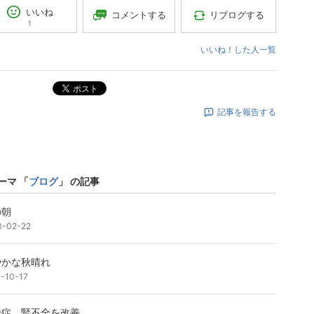
いいね
コメントする
リブログする
1
いいね！した人一覧
ポスト
記事を報告する
ーマ 「
ブログ
」 の記事
の朝
3-02-22
やかな秋晴れ
1-10-17
粉症、腎不全を改善