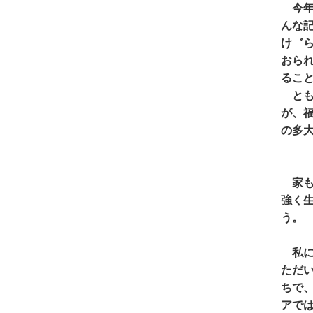
今年
んな
け゛
おら
るこ
とも
が、
の多
家も
強く
う。
私に
ただ
ちで
アで