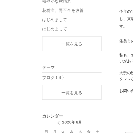
穏やかな秋晴れ
花粉症、腎不全を改善
今年の
し、来
はじめまして
す。
はじめまして
能美市
一覧を見る
私も、
いがあ
テーマ
大勢の
ブログ ( 6 )
クレレ
お問い合
一覧を見る
カレンダー
2026年 8月
日
月
火
水
木
金
土