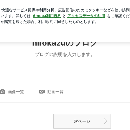
ゃこ天そばを絶賛
芸能人ブログ
人気ブログ
新規登録
hirokazuのブログ
ブログの説明を入力します。
画像一覧
動画一覧
次ページ