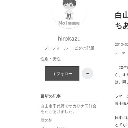
白
ち
hirokazu
2013-02
プロフィール
ピグの部屋
テーマ
性別：
男性
20年
フォロー
ら、オ
は、同
最新の記事
ラマー
菓子職
白山市千代野でオカリナ同好会
をたちあげました。
日本に
雪の朝
とても