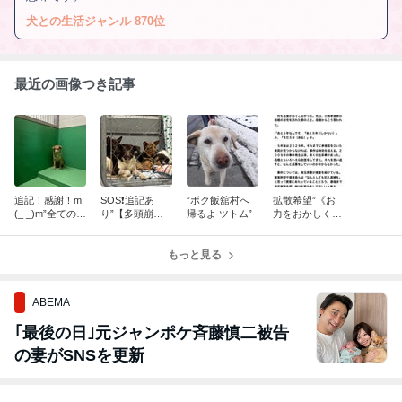
犬との生活ジャンル 870位
最近の画像つき記事
追記！感謝！m
SOS❗追記あ
”ボク飯舘村へ
拡散希望”《お
(_ _)m”全ての命
り”【多頭崩壊
帰るよ ツトム”
力をおかしくだ
を救えるなんて
雑種犬 ８２頭】
さい》死亡ひき
思っていないけ
四国”
逃げ事件の時効
ど”
もっと見る
撤廃署名のご協
力をお願い致し
ます
ABEMA
｢最後の日｣元ジャンポケ斉藤慎二被告
の妻がSNSを更新