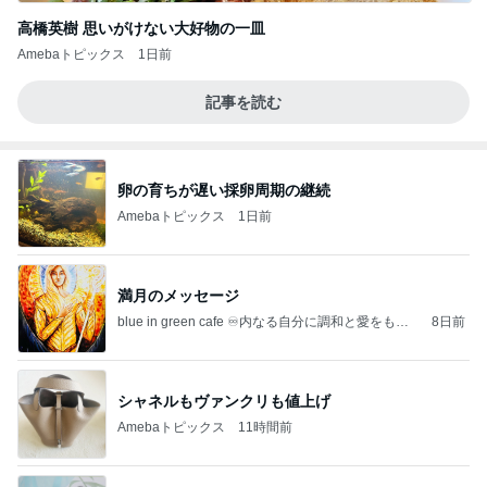
高橋英樹 思いがけない大好物の一皿
Amebaトピックス
1日前
記事を読む
卵の育ちが遅い採卵周期の継続
Amebaトピックス
1日前
満月のメッセージ
blue in green cafe ♾️内なる自分に調和と愛をもた
8日前
らすメッセージ♾️
シャネルもヴァンクリも値上げ
Amebaトピックス
11時間前