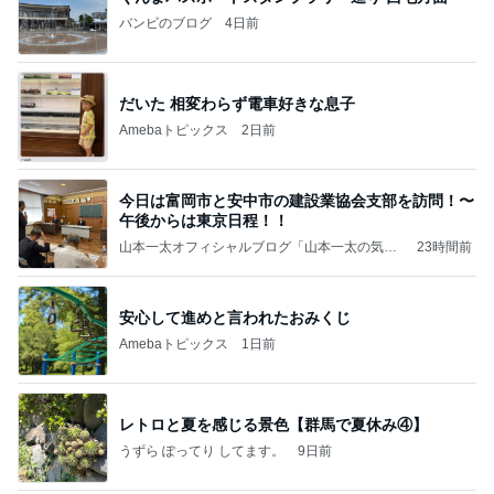
バンビのブログ
4日前
だいた 相変わらず電車好きな息子
Amebaトピックス
2日前
今日は富岡市と安中市の建設業協会支部を訪問！〜
午後からは東京日程！！
山本一太オフィシャルブログ「山本一太の気分
23時間前
はいつも直滑降」
安心して進めと言われたおみくじ
Amebaトピックス
1日前
レトロと夏を感じる景色【群馬で夏休み④】
うずら ぽってり してます。
9日前