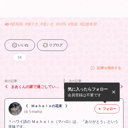
#
群馬県
#
迷子犬
#
迷い犬
#
SOS
#
黒柴
#
拡散希望
いいね
リブログ
54
記事を報告する
前の記事
次の記事
まあくんの家で過ごしていま
”「ペット不可物件…2人で
気に入ったらフォロー
す”里親募集[期限切迫]7/16
話し合って」”
まで”殺処分対象‼️延長なし‼️
会員登録は不要です
《 Ｍａｈａｌｏの花束 》
フォロー
ゆうmama
＊ハワイ語の Ｍａｈａｌｏ（マハロ）は、 『ありがとう』という
意味です。