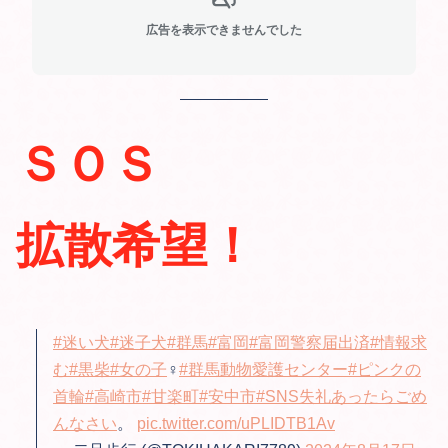
広告を表示できませんでした
ＳＯＳ
拡散希望！
#迷い犬
#迷子犬
#群馬
#富岡
#富岡警察届出済
#情報求
む
#黒柴
#女の子
♀
#群馬動物愛護センター
#ピンクの
首輪
#高崎市
#甘楽町
#安中市
#SNS失礼あったらごめ
んなさい
。
pic.twitter.com/uPLIDTB1Av