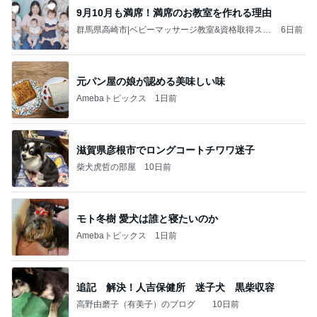
9月10月も満席！満席のお教室を作れる理由
群馬県高崎市|ベビーマッサージ教室&資格取得スク
6日前
ール 大谷瑞希
元パン屋の娘が認める美味しい味
Amebaトピックス
1日前
滋賀県彦根市でロングコートチワワ迷子
柴犬虎哲の部屋
10日前
モト冬樹 愛犬は誰と寝たいのか
Amebaトピックス
1日前
追記 解決！人吉保健所 迷子犬 黒柴収容
高野由磨子（有美子）のブログ
10日前