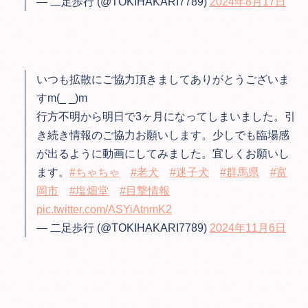
— 二足歩行 (@TOKIHAKARI7789)
2024年8月17日
いつも拡散にご協力頂きましてありがとうございま
すm(_ _)m
行方不明から明日で3ヶ月になってしまいました。引
き続き情報のご協力お願いします。少しでも臨場感
が出るように動画にしてみました。宜しくお願いし
ます。
#ちゃちゃ
#老犬
#迷子犬
#群馬県
#富
岡市
#塩畑堂
#目撃情報
pic.twitter.com/ASYiAtnmK2
— 二足歩行 (@TOKIHAKARI7789)
2024年11月6日