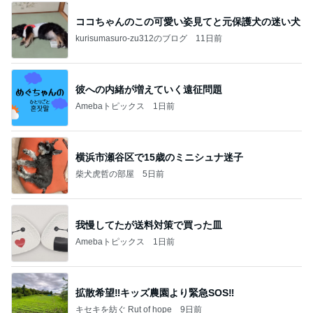
ココちゃんのこの可愛い姿見てと元保護犬の迷い犬
kurisumasuro-zu312のブログ
11日前
彼への内緒が増えていく遠征問題
Amebaトピックス
1日前
横浜市瀬谷区で15歳のミニシュナ迷子
柴犬虎哲の部屋
5日前
我慢してたが送料対策で買った皿
Amebaトピックス
1日前
拡散希望‼️キッズ農園より緊急SOS‼️
キセキを紡ぐ Rut of hope
9日前