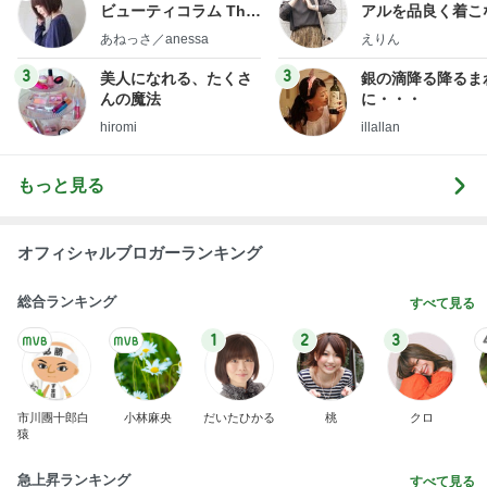
ビューティコラム The
アルを品良く着こ
little minimalist's bea
ファッションブロ
あねっさ／anessa
えりん
uty colum
3
3
美人になれる、たくさ
銀の滴降る降るま
んの魔法
に・・・
hiromi
illallan
もっと見る
オフィシャルブロガーランキング
総合ランキング
すべて見る
1
2
3
市川團十郎白
小林麻央
だいたひかる
桃
クロ
猿
急上昇ランキング
すべて見る