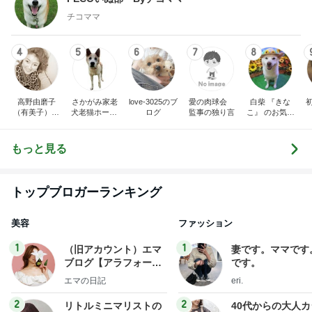
チコママ
4
5
6
7
8
高野由磨子
さかがみ家老
love-3025のブ
愛の肉球会
白柴 『きな
（有美子）の
犬老猫ホームt
ログ
監事の独り言
こ』 のお気楽
ブログ
erra-pa 寮長タ
ブログ
カの奮闘日記
もっと見る
トップブロガーランキング
美容
ファッション
1
1
（旧アカウント）エマ
妻です。ママです
ブログ【アラフォー会
です。
社売却セカンドライ
エマの日記
eri.
フ】
2
2
リトルミニマリストの
40代からの大人