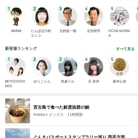
1
2
3
4
5
AKB48
たんぽぽ川村
北村総一朗
北別府学
OCHA NORM
エミコ
A
新登場ランキング
すべて見る
1
2
3
4
5
BEYOOOOO
ゆうこりん
島倉りか
石 安伊
蒼井心音
NDS
宮古島で食べた鮮度抜群の鮪
Amebaトピックス
11時間前
ぐんまパスポートスタンプラリー巡り 西毛方面