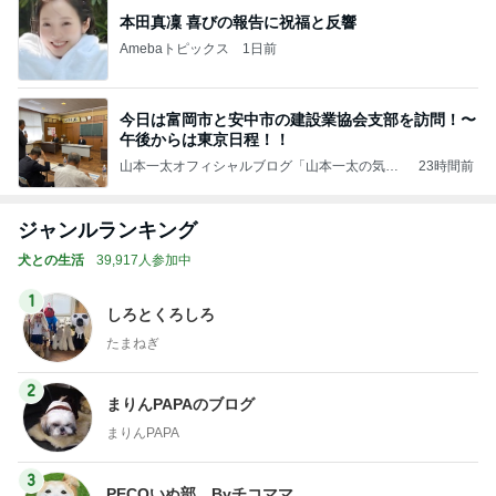
本田真凜 喜びの報告に祝福と反響
Amebaトピックス
1日前
今日は富岡市と安中市の建設業協会支部を訪問！〜
午後からは東京日程！！
山本一太オフィシャルブログ「山本一太の気分
23時間前
はいつも直滑降」
ジャンルランキング
犬との生活
39,917人参加中
1
しろとくろしろ
たまねぎ
2
まりんPAPAのブログ
まりんPAPA
3
PECOいぬ部 Byチコママ