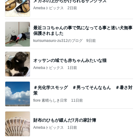
メガネの上からかけられるサングラス
Amebaトピックス
2日前
最近ココちゃんの事で気になってる事と迷い犬無事
保護されました
kurisumasuro-zu312のブログ
9日前
オッサンの域でも赤ちゃんみたいな猫
Amebaトピックス
1日前
＃光化学スモッグ ＃男ってそんなもん ＃暑さ対
策
fiore 素晴らしき日常
11日前
財布のひもが緩んだ7月の家計簿
Amebaトピックス
1日前