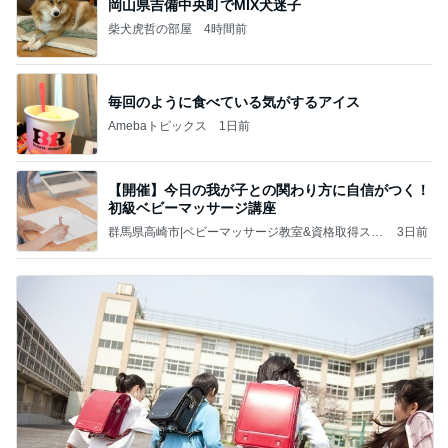
岡山県吉備中央町でMIX犬迷子
柴犬虎哲の部屋
4時間前
毎回のように食べている気がするアイス
Amebaトピックス
1日前
【開催】今日の我が子との関わり方に自信がつく！
初級ベビーマッサージ講座
群馬県高崎市|ベビーマッサージ教室&資格取得スク
3日前
ール 大谷瑞希