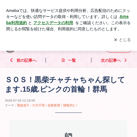
ＳＯＳ！黒柴チャチャちゃん探してます.15歳.ピンクの首輪！
群馬 | 《 Ｍａｈａｌｏの花束 》
アプリをダウンロードして
ブログの更新通知
を受け取りまし
開く
ょう。
《 Ｍａｈａｌｏの花束 》
フォロー
前の記事へ
一覧
次の記事へ
ＳＯＳ！黒柴チャチャちゃん探して
ます.15歳.ピンクの首輪！群馬
2026-07-18 12:19:00
テーマ：
緊急迷子・行方不明！拡散希望！情報求む！