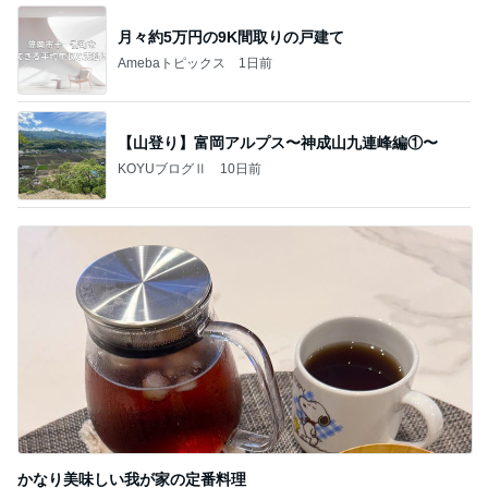
月々約5万円の9K間取りの戸建て
Amebaトピックス
1日前
【山登り】富岡アルプス〜神成山九連峰編①〜
KOYUブログⅡ
10日前
かなり美味しい我が家の定番料理