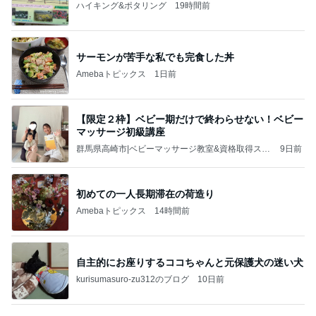
ハイキング&ポタリング
19時間前
サーモンが苦手な私でも完食した丼
Amebaトピックス
1日前
【限定２枠】ベビー期だけで終わらせない！ベビー
マッサージ初級講座
群馬県高崎市|ベビーマッサージ教室&資格取得スク
9日前
ール 大谷瑞希
初めての一人長期滞在の荷造り
Amebaトピックス
14時間前
自主的にお座りするココちゃんと元保護犬の迷い犬
kurisumasuro-zu312のブログ
10日前