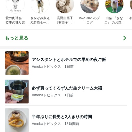
愛の肉球会
さかがみ家老
高野由磨子
love-3025のブ
白柴 『きな
監事の独り言
犬老猫ホームt
（有美子）の
ログ
こ』 のお気楽
erra-pa 寮長タ
ブログ
ブログ
カの奮闘日記
もっと見る
アシスタントとホテルでの早めの夜ご飯
Amebaトピックス
1日前
必ず買ってくるずんだ生クリーム大福
Amebaトピックス
1日前
半年ぶりに長男と2人きりの時間
Amebaトピックス
18時間前