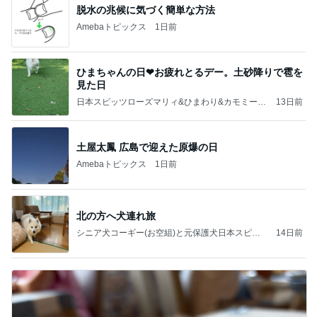
脱水の兆候に気づく簡単な方法
Amebaトピックス
1日前
ひまちゃんの日❤お疲れとるデー。土砂降りで雹を
見た日
日本スピッツローズマリィ&ひまわり&カモミール
13日前
&シローーースのHappy Life❇️
土屋太鳳 広島で迎えた原爆の日
Amebaトピックス
1日前
北の方へ犬連れ旅
シニア犬コーギー(お空組)と元保護犬日本スピッ
14日前
ツの日々