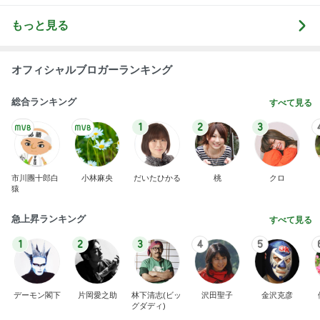
もっと見る
オフィシャルブロガーランキング
総合ランキング
すべて見る
1
2
3
市川團十郎白
小林麻央
だいたひかる
桃
クロ
猿
急上昇ランキング
すべて見る
1
2
3
4
5
デーモン閣下
片岡愛之助
林下清志(ビッ
沢田聖子
金沢克彦
グダディ)