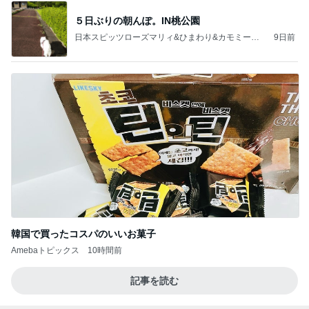
５日ぶりの朝んぽ。IN桃公園
日本スピッツローズマリィ&ひまわり&カモミール&
9日前
シローーースのHappy Life❇️
韓国で買ったコスパのいいお菓子
Amebaトピックス
10時間前
記事を読む