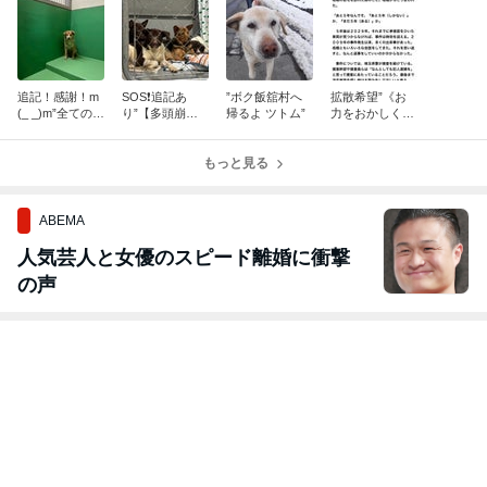
追記！感謝！m
SOS❗追記あ
”ボク飯舘村へ
拡散希望”《お
(_ _)m”全ての命
り”【多頭崩壊
帰るよ ツトム”
力をおかしくだ
を救えるなんて
雑種犬 ８２頭】
さい》死亡ひき
思っていないけ
四国”
逃げ事件の時効
ど”
もっと見る
撤廃署名のご協
力をお願い致し
ます
ABEMA
人気芸人と女優のスピード離婚に衝撃
の声