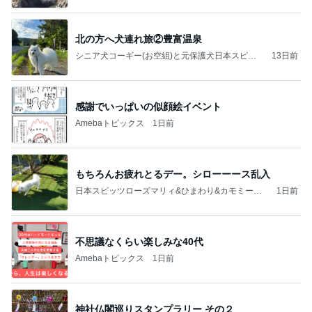
北の方へ犬連れ旅②豊富温泉
シニア犬コーギー(お空組)と元保護犬日本スピッ
13日前
ツの日々
感謝でいっぱいの似顔絵イベント
Amebaトピックス
1日前
もちろんお疲れとるデー。シローーース乱入
日本スピッツローズマリィ&ひまわり&カモミール&
1日前
シローーースのHappy Life❇️
不思議なくらい楽しみな40代
Amebaトピックス
1日前
神社仏閣巡りスタンプラリー その２