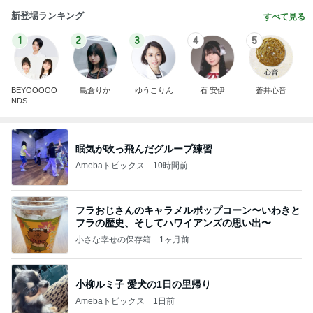
新登場ランキング
すべて見る
1
2
3
4
5
BEYOOOOO
島倉りか
ゆうこりん
石 安伊
蒼井心音
NDS
眠気が吹っ飛んだグループ練習
Amebaトピックス
10時間前
フラおじさんのキャラメルポップコーン〜いわきと
フラの歴史、そしてハワイアンズの思い出〜
小さな幸せの保存箱
1ヶ月前
小柳ルミ子 愛犬の1日の里帰り
Amebaトピックス
1日前