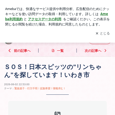
ＳＯＳ！日本スピッツの"リンちゃん"を探しています！いわき
市 | 《 Ｍａｈａｌｏの花束 》
アプリをダウンロードして
ブログの更新通知
を受け取りまし
開く
ょう。
《 Ｍａｈａｌｏの花束 》
フォロー
前の記事へ
一覧
次の記事へ
ＳＯＳ！日本スピッツの"リンちゃ
ん"を探しています！いわき市
2026-08-02 22:53:00
テーマ：
緊急迷子・行方不明！拡散希望！情報求む！