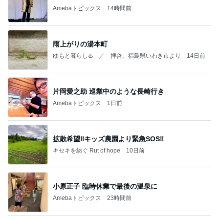
Amebaトピックス
14時間前
雨上がりの湯本町
ゆもと暮らし♨️ ／ 拝啓、福島県いわき市より
14日前
片岡愛之助 巡業中のような長崎行き
Amebaトピックス
1日前
拡散希望‼️キッズ農園より緊急SOS‼️
キセキを紡ぐ Rut of hope
10日前
小原正子 臨時休業で最後の温泉に
Amebaトピックス
23時間前