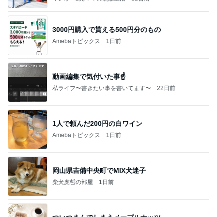
3000円購入で貰える500円分のもの
Amebaトピックス
1日前
動画編集で気付いた事☝️
私ライフ〜書きたい事を書いてます〜
22日前
1人で頼んだ200円の白ワイン
Amebaトピックス
1日前
岡山県吉備中央町でMIX犬迷子
柴犬虎哲の部屋
1日前