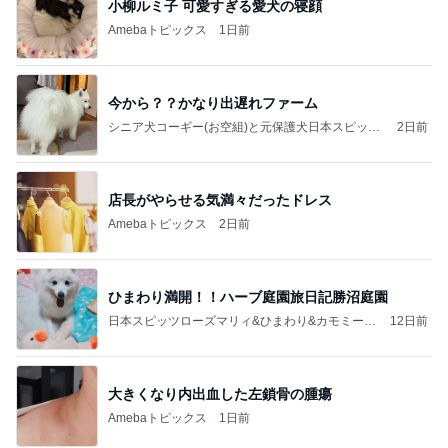
小柳ルミ子 可愛すぎる愛犬の寝顔
Amebaトピックス
1日前
今から？？かなり出遅れファーム
シニア犬コーギー(お空組)と元保護犬日本スピッツ
2日前
の日々
店長がやらせる気満々だったドレス
Amebaトピックス
2日前
ひまわり満開！！ハーブ庭園旅日記勝沼庭園
日本スピッツローズマリィ&ひまわり&カモミール
12日前
&シローーースのHappy Life❇️
大きくなり内出血した左鎖骨の腫瘍
Amebaトピックス
1日前