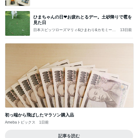
ひまちゃんの日❤お疲れとるデー。土砂降りで雹を
見た日
日本スピッツローズマリィ&ひまわり&カモミール
13日前
&シローーースのHappy Life❇️
初っ端から飛ばしたマラソン購入品
Amebaトピックス
1日前
記事を読む