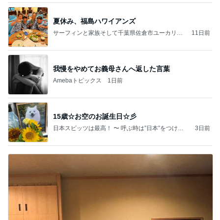
夏休み、福島ハワイアンズ
サーフィンと家族そして千葉県佐倉市ユーカリが
11日前
丘美容院バースの日常をブログしてます！
我慢をやめてお義母さんへ返した言葉
Amebaトピックス
1日前
15歳☆お空のお誕生日☆彡
日本スピッツは最高！ 〜 呼ぶ時は”日本”をつけて
3日前
ね〜 『こっとん』の気まぐれ日記