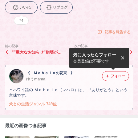
いいね
リブログ
74
記事を報告する
前の記事
次の記事
”"重大なお知らせ"崩壊が始
”熊本被災地へフード支援”
気に入ったらフォロー
まってしまった。”
会員登録は不要です
《 Ｍａｈａｌｏの花束 》
フォロー
ゆうmama
＊ハワイ語の Ｍａｈａｌｏ（マハロ）は、 『ありがとう』という
意味です。
犬との生活ジャンル 749位
最近の画像つき記事