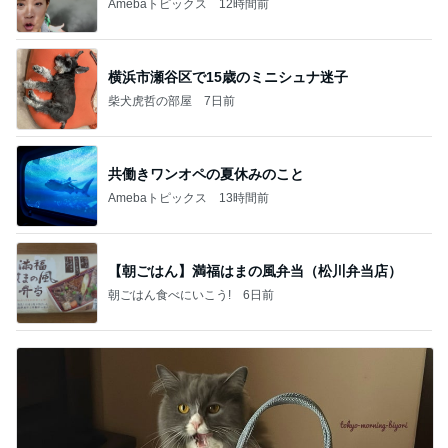
Amebaトピックス
12時間前
横浜市瀬谷区で15歳のミニシュナ迷子
柴犬虎哲の部屋
7日前
共働きワンオペの夏休みのこと
Amebaトピックス
13時間前
【朝ごはん】満福はまの風弁当（松川弁当店）
朝ごはん食べにいこう!
6日前