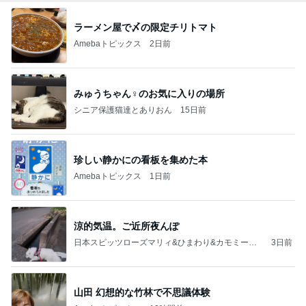
ラーメン屋で〆の限定チリトマト
Amebaトピックス
2日前
みゅうちゃん♀のお気に入りの場所
シニア保護猫達とありおん
15日前
珍しい静かにの看板を集めた本
Amebaトピックス
1日前
涼的気温。ご近所夜んぽ
日本スピッツローズマリィ&ひまわり&カモミール&
3日前
シローーースのHappy Life❇️
山田 幻想的な竹林で不思議体験