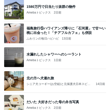
1580万円で日当たり抜群の物件
Amebaトピックス
2日前
福島旅行⑤ハワイアンズ帰りに「石河屋」で甘〜い
桃に出会った！「チアフルカフェ」も併設
ふわリンの毎日ハピハピ
13日前
水漏れしたシャワーへのシーラント
Amebaトピックス
1日前
北の方へ犬連れ旅
シニア犬コーギー(お空組)と元保護犬日本スピッ
14日前
ツの日々
だいた 大好きだった母の弁当写真
Amebaトピックス
2日前