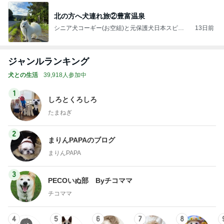
北の方へ犬連れ旅②豊富温泉
シニア犬コーギー(お空組)と元保護犬日本スピッ
13日前
ツの日々
ジャンルランキング
犬との生活
39,918人参加中
1
しろとくろしろ
たまねぎ
2
まりんPAPAのブログ
まりんPAPA
3
PECOいぬ部 Byチコママ
チコママ
4
5
6
7
8