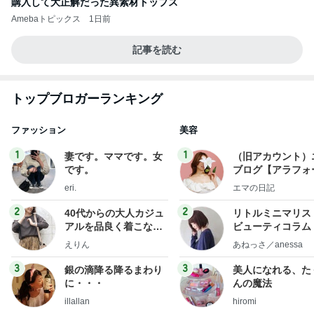
購入して大正解だった異素材トップス
Amebaトピックス
1日前
記事を読む
トップブロガーランキング
ファッション
美容
1
1
妻です。ママです。女
（旧アカウント）
です。
ブログ【アラフォ
社売却セカンドラ
eri.
エマの日記
フ】
2
2
40代からの大人カジュ
リトルミニマリス
アルを品良く着こなす
ビューティコラム 
ファッションブログ
little minimalist'
えりん
あねっさ／anessa
uty colum
3
3
銀の滴降る降るまわり
美人になれる、た
に・・・
んの魔法
illallan
hiromi