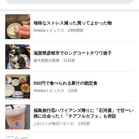
地味なストレス減った買ってよかった物
Amebaトピックス
24時間前
滋賀県彦根市でロングコートチワワ迷子
柴犬虎哲の部屋
12日前
550円で食べられる豚汁の朝定食
Amebaトピックス
1日前
福島旅行⑤ハワイアンズ帰りに「石河屋」で甘〜い
桃に出会った！「チアフルカフェ」も併設
ふわリンの毎日ハピハピ
13日前