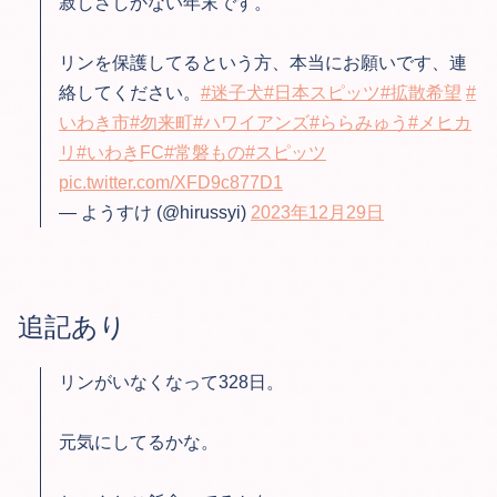
寂しさしかない年末です。
リンを保護してるという方、本当にお願いです、連
絡してください。
#迷子犬
#日本スピッツ
#拡散希望
#
いわき市
#勿来町
#ハワイアンズ
#ららみゅう
#メヒカ
リ
#いわきFC
#常磐もの
#スピッツ
pic.twitter.com/XFD9c877D1
— ようすけ (@hirussyi)
2023年12月29日
追記あり
リンがいなくなって328日。
元気にしてるかな。