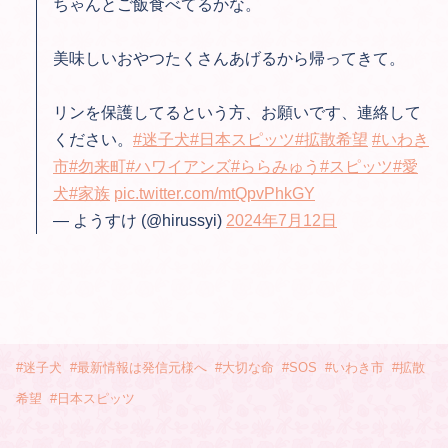
ちゃんとご飯食べてるかな。
美味しいおやつたくさんあげるから帰ってきて。
リンを保護してるという方、お願いです、連絡して
ください。
#迷子犬
#日本スピッツ
#拡散希望
#いわき
市
#勿来町
#ハワイアンズ
#ららみゅう
#スピッツ
#愛
犬
#家族
pic.twitter.com/mtQpvPhkGY
— ようすけ (@hirussyi)
2024年7月12日
#
迷子犬
#
最新情報は発信元様へ
#
大切な命
#
SOS
#
いわき市
#
拡散
希望
#
日本スピッツ