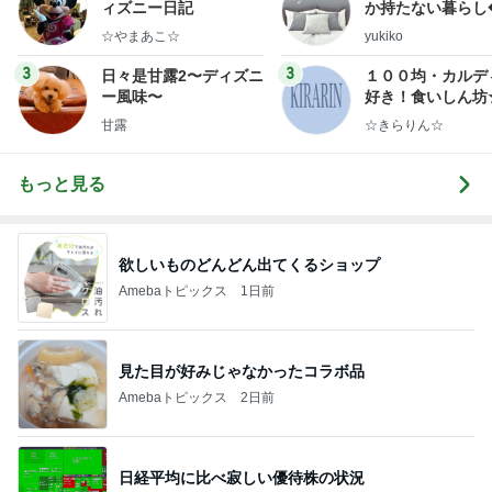
ィズニー日記
か持たない暮らし
ep Life Simple
☆やまあこ☆
yukiko
ンテリアのきろく
3
3
日々是甘露2〜ディズニ
１００均・カルデ
ー風味〜
好き！食いしん坊
らりん☆のブログ
甘露
☆きらりん☆
もっと見る
欲しいものどんどん出てくるショップ
Amebaトピックス
1日前
見た目が好みじゃなかったコラボ品
Amebaトピックス
2日前
日経平均に比べ寂しい優待株の状況