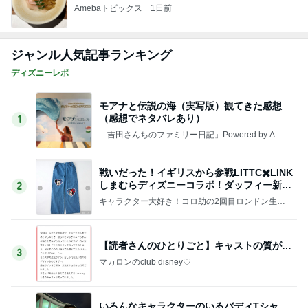
Amebaトピックス
1日前
ジャンル人気記事ランキング
ディズニーレポ
モアナと伝説の海（実写版）観てきた感想
（感想でネタバレあり）
1
「吉田さんちのファミリー日記」Powered by Ame
ba 吉田さんファミリーオフィシャルブログ
戦いだった！イギリスから参戦LITTC✖️LINK
しまむらディズニーコラボ！ダッフィー新商
2
品の話
キャラクター大好き！コロ助の2回目ロンドン生活
にっき★
【読者さんのひとりごと】キャストの質が…
3
マカロンのclub disney♡
いろんなキャラクターのいるバディTシャ