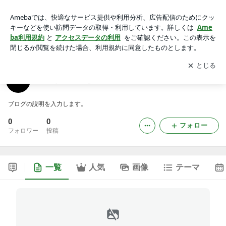
383sports1org1のブログ
アプリをダウンロードして
ブログの更新通知
を受け取りまし
開く
ょう。
383sports1org1のブログ
ブログの説明を入力します。
0
0
フォロー
フォロワー
投稿
一覧
人気
画像
テーマ