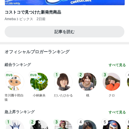
コストコで見つけた新発売商品
Amebaトピックス
2日前
記事を読む
オフィシャルブロガーランキング
総合ランキング
すべて見る
1
2
3
市川團十郎白
小林麻央
だいたひかる
桃
クロ
猿
急上昇ランキング
すべて見る
1
2
3
4
5