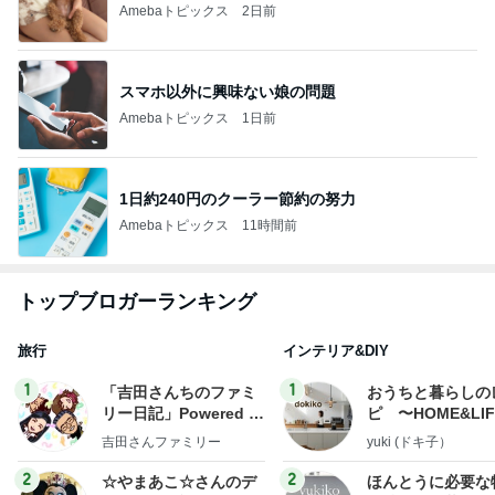
Amebaトピックス
2日前
スマホ以外に興味ない娘の問題
Amebaトピックス
1日前
1日約240円のクーラー節約の努力
Amebaトピックス
11時間前
トップブロガーランキング
旅行
インテリア&DIY
1
1
「吉田さんちのファミ
おうちと暮らしの
リー日記」Powered b
ピ 〜HOME&LI
y Ameba 吉田さんファ
吉田さんファミリー
yuki (ドキ子）
ミリーオフィシャルブ
ログ
2
2
☆やまあこ☆さんのデ
ほんとうに必要な