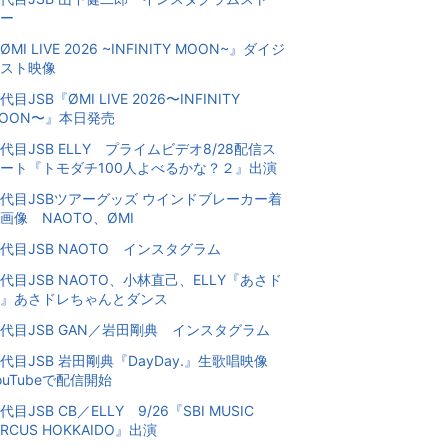
ー
ØMI LIVE 2026 ~INFINITY MOON~』ダイジ
スト映像
代目JSB『ØMI LIVE 2026〜INFINITY
OON〜』本日発売
代目JSB ELLY プライムビデオ8/28配信ス
ート『トモダチ100人よべるかな？２』出演
代目JSBツアーグッズ ウインドブレーカー着
画像 NAOTO、ØMI
代目JSB NAOTO インスタグラム
代目JSB NAOTO、小林直己、ELLY『あさド
』あさドレちゃんとダンス
代目JSB GAN／岩田剛典 インスタグラム
代目JSB 岩田剛典『DayDay.』生歌唱映像
ouTubeで配信開始
代目JSB CB／ELLY 9/26『SBI MUSIC
IRCUS HOKKAIDO』出演