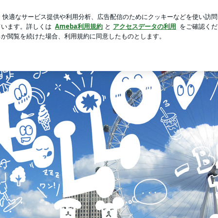
した限定スタンプ
芸能人ブログ
人気ブログ
新規登録
| 三代目さんの記録係 （三代目J SOUL BROTHERS、三代目JSB、