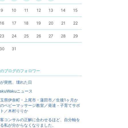
9
10
11
12
13
14
15
16
17
18
19
20
21
22
23
24
25
26
27
28
29
30
31
のブログのフォロワー
が突然、壊れた日
akuWakuニュース
玉県伊奈町・上尾市・蓮田市／生後1ヶ月か
のベビーマッサージ教室／発達・子育てサポ
ト／木村りりか
客コンサルの正解に合わせるほど、自分軸を
る私が分からなくなりました。