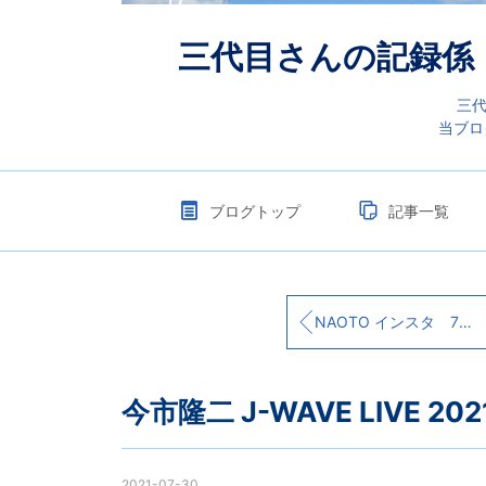
三代目さんの記録係 （
三代
当ブロ
ブログトップ
記事一覧
NAOTO インスタ 7/31から『STUDIO SEVEN☓SOLSO PARK』POPUP
今市隆二 J-WAVE LIVE 20
2021-07-30