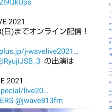
リ
『
ェ
三
M
三
タ
三
用
三
三
レ
三
三
Y
三
C