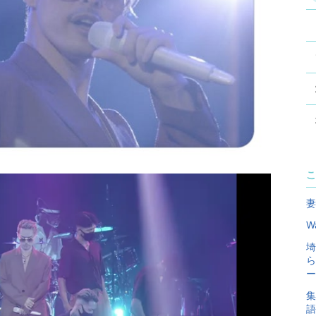
こ
妻
W
埼
ら
ー
集
語