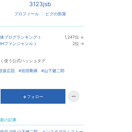
3123jsb
プロフィール
ピグの部屋
体ブログランキング
1,247
位
↓
ラ
DHファンジャンル
2
位
→
ン
ラ
キ
ン
く使う公式ハッシュタグ
ン
キ
グ
ン
登坂広臣
#岩田剛典
#山下健二郎
下
グ
降
維
持
フォロー
新の記事
代目JSB 山下健二郎 インスタグラムストー