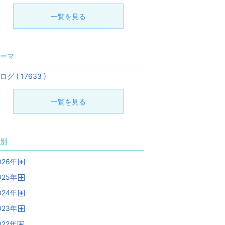
一覧を見る
ーマ
ログ ( 17633 )
一覧を見る
別
026
年
開
025
年
く
開
024
年
く
開
023
年
く
開
022
年
く