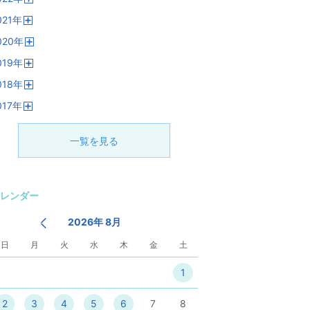
開
021
年
く
開
020
年
く
開
019
年
く
開
018
年
く
開
017
年
く
開
く
一覧を見る
レンダー
2026年 8月
日
月
火
水
木
金
土
1
2
3
4
5
6
7
8