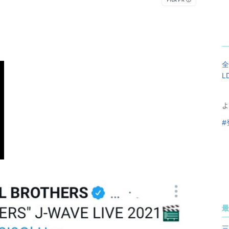
全
L
よ
#
最
三