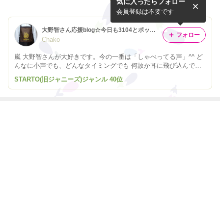
気に入ったらフォロー
(生田斗真)＆中身が強い人に
マスクマジック と四十歳＆
憧れる(大野智) WO 2004年3/
#大野智 さん☆あなたの一番
会員登録は不要です
1号
のギャップ
大野智さん応援blog☆今日も3104とポップンカップ
フォロー
Chako
嵐 大野智さんが大好きです。今の一番は「しゃべってる声」^^ ど
んなに小声でも、どんなタイミングでも 何故か耳に飛び込んでく
る響き♪ 平日朝、ラジオから聞こえる彼の声が最強の活力源です。
STARTO(旧ジャニーズ)ジャンル 40位
さぁ、今日も一日がんばるぞ！