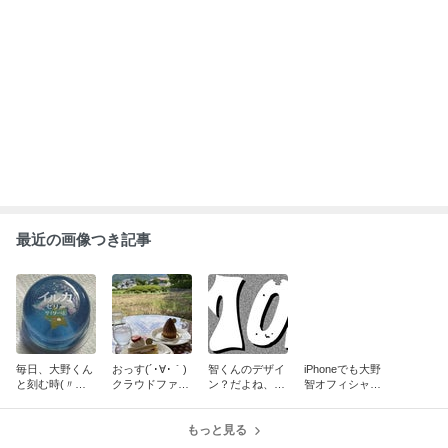
最近の画像つき記事
毎日、大野くん
おっす(´･∀･｀)
智くんのデザイ
iPhoneでも大野
と刻む時(〃▽
クラウドファン
ン？だよね、数
智オフィシャル
〃)はや19
ディング…的な
字も。さと島オ
ファンクラブ
日・・・まだ19
(｡･_･｡)みんな
ープンまで、あ
「さと島 SATO-
日？しあわせ増
で作る『大野智
もっと見る
と10日、もうす
JIMA」のアイコ
幅中～♪
の島「さと島』
ぐ あと9日！
ンをホームへ