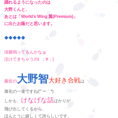
踊れるようになったのは
大野くんと、
あとは「World’s Wing 翼(Premium)」
に出たお蔭だと思います。
◆◆◆◆◆
涙腺弱ってるんかなぁ
泣けてきちゃうの( ；∀；)
大野智
大好き合戦
最近の
は
激化の一途ですね(*´ー｀*)
けなげな話
しかも、
ばかりが
飛び出してくるから、
ほんとうに嬉しくて誇らしいです。