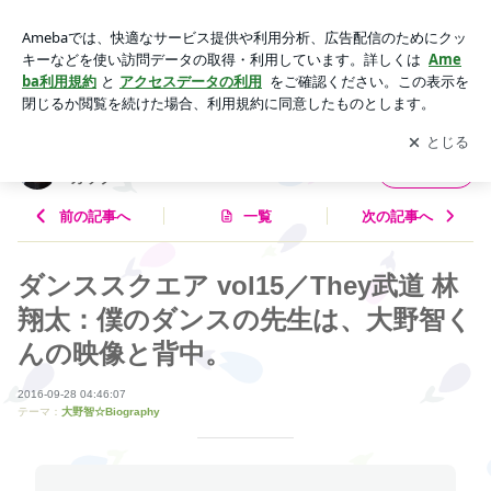
ダンススクエア vol15／They武道 林翔太：僕のダンスの先生
は、大野智くんの映像と背中。 | 大野智さん応援blog☆今日も
アプリをダウンロードして
ブログの更新通知
を受け取りまし
開く
3104とポップンカップ
ょう。
大野智さん応援blog☆今日も3104とポップン
フォロー
カップ
前の記事へ
一覧
次の記事へ
ダンススクエア vol15／They武道 林
翔太：僕のダンスの先生は、大野智く
んの映像と背中。
2016-09-28 04:46:07
テーマ：
大野智☆Biography