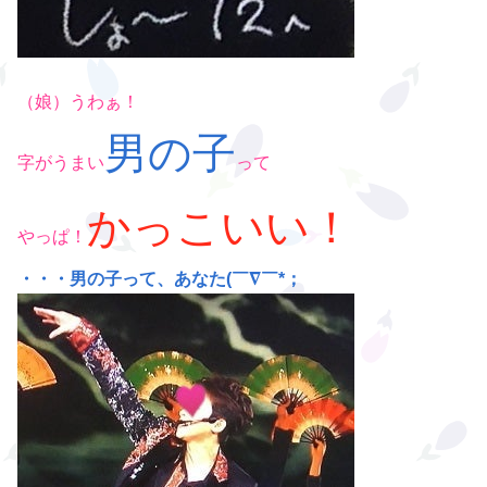
（娘）うわぁ！
男の子
字がうまい
って
かっこいい！
やっぱ！
・・・
男の子って、あなた(￣∇￣*；