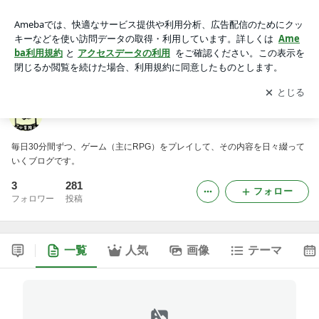
三十分冒険日誌
アプリをダウンロードして
ブログの更新通知
を受け取りまし
開く
ょう。
三十分冒険日誌
毎日30分間ずつ、ゲーム（主にRPG）をプレイして、その内容を日々綴って
いくブログです。
3
281
フォロー
フォロワー
投稿
一覧
人気
画像
テーマ