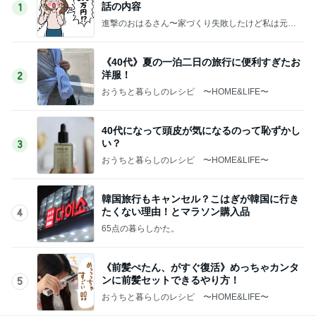
話の内容
1
進撃のおはるさん〜家づくり失敗したけど私は元気
です〜
《40代》夏の一泊二日の旅行に便利すぎたお
洋服！
2
おうちと暮らしのレシピ 〜HOME&LIFE〜
40代になって頭皮が気になるのって恥ずかし
い？
3
おうちと暮らしのレシピ 〜HOME&LIFE〜
韓国旅行もキャンセル？こはぎが韓国に行き
たくない理由！とマラソン購入品
4
65点の暮らしかた。
《前髪ぺたん、がすぐ復活》めっちゃカンタ
ンに前髪セットできるやり方！
5
おうちと暮らしのレシピ 〜HOME&LIFE〜