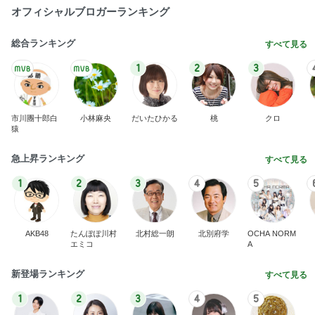
オフィシャルブロガーランキング
総合ランキング
すべて見る
1
2
3
市川團十郎白
小林麻央
だいたひかる
桃
クロ
猿
急上昇ランキング
すべて見る
1
2
3
4
5
AKB48
たんぽぽ川村
北村総一朗
北別府学
OCHA NORM
エミコ
A
新登場ランキング
すべて見る
1
2
3
4
5