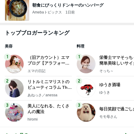
朝食にびっくりドンキーのハンバーグ
Amebaトピックス
1日前
トップブロガーランキング
美容
料理
1
1
（旧アカウント）エマ
栄養士ママそっち
ブログ【アラフォー会
簡単美味しいサイ
社売却セカンドライ
献立
エマの日記
そっち～
フ】
2
2
リトルミニマリストの
ゆうき酒場
ビューティコラム The
ゆうき
little minimalist's bea
あねっさ／anessa
uty colum
3
3
美人になれる、たくさ
毎日笑顔で過ごし
んの魔法
モモ母さん
hiromi