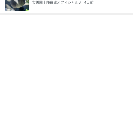
10歳の誕生日のための特製玉子
Amebaトピックス
1日前
長女が夕食を作ってくれた日の副菜
Amebaトピックス
15時間前
ひどかったつわりとマックのポテト
Amebaトピックス
1日前
神がかってる掃除機