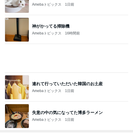
実家で晩ご飯
だいたひかるオフィシャルブログ Powered by
20時間前
Ameba
「心配」堂本剛 印象激変の近影
Amebaトピックス
1日前
ありがとうございます
市川團十郎白猿オフィシャルB
4日前
ジャンルランキング
30代〜カップル・夫婦
24,967人参加中