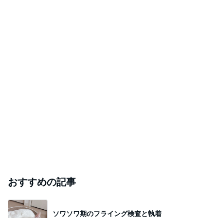
普通の主婦のわたしは変態社長の奴隷、時々9歳年下彼氏
2026年8月8日
と。
真剣交際になっても迷うのは普通？幸せが目の前
にあるのに悩む理由
年下男性との成婚実績多数❤50代女性の“最後の恋”を叶え
2026年8月8日
る婚活アドバイザー
未来のことはだれが決める？
冬の日記〜22歳年下の彼とバツイチアラフィフの、徒然
2026年8月8日
なるままに〜
このハッシュタグの記事を見る
芸能人・有名人ブログ TOPへ
「昨日から話してる」斉藤被告の妻 SNS更新
Amebaトピックス
21時間前