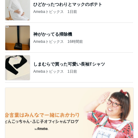
木村直人
BEYOOOOO
美川憲一
吉岡淳
水森かおり
NDS
新登場ランキング
すべて見る
1
2
3
4
5
BEYOOOOO
島倉りか
ゆうこりん
MOMIママ
石 安伊
NDS