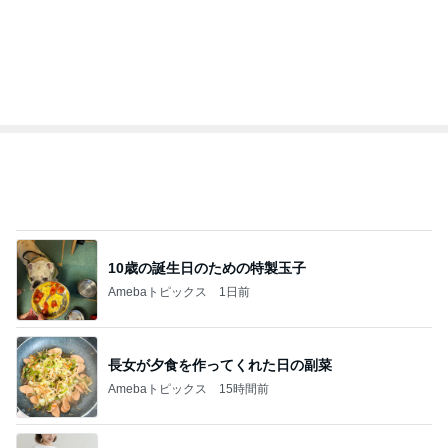
らりん☆のブログ
ひろ☆みき
☆きらりん☆
もっと見る
オフィシャルブロガーランキング
総合ランキング
すべて見る
1
2
3
市川團十郎白
小林麻央
だいたひかる
桃
クロ
猿
急上昇ランキング
すべて見る
1
2
3
4
5