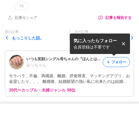
79
記事を報告する
記事をシェア
前の記事
次の記事
もっこりした話。
養育費が入らず元旦那へ連
気に入ったらフォロー
絡。
会員登録は不要です
いつも笑顔シングル母ちゃんの『ほんとはね。』
フォロー
みっちゃん
モラハラ、不倫、再構築、離婚、摂食障害、マッチングアプリ、お
金貸したり、、、 離婚後、結婚願望の強い私に出来たのは結婚願
望ナシの彼氏。 葛藤や楽しい毎日を書いています。 →2025.9話し
30代〜カップル・夫婦ジャンル 98位
合いの末、妊活する事が決まりました。
最近の画像つき記事