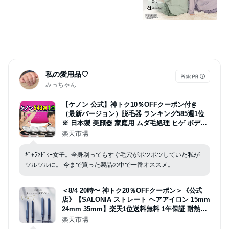
部屋着 女性 パジャマ セットアップ 春
可愛い グッズ 大人 向け かわいい 寝
間着 上下 セット ルームウエア おしゃ
れ ナイトウェア 長袖 寝巻き 秋冬 ギ
フト プレ
私の愛用品♡
みっちゃん
【ケノン 公式】神トク10％OFFクーポン付き
（最新バージョン）脱毛器 ランキング585週1位
※ 日本製 美顔器 家庭用 ムダ毛処理 ヒゲ ボディ
メンズ レディース アンダーヘア レーザー 髭 光
楽天市場
美容器 脱毛器ケノン公式 VIO 光脱毛器 口コミ IP
L 介護 ※詳細ペ-ジ※9
ｷﾞｬﾗﾝﾄﾞｩｰ女子。全身剃ってもすぐ毛穴がポツポツしていた私が
ツルツルに。 今まで買った製品の中で一番オススメ。
＜8/4 20時〜 神トク20％OFFクーポン＞《公式
店》【SALONIA ストレート ヘアアイロン 15mm
24mm 35mm】楽天1位送料無料 1年保証 耐熱ポ
ーチ付き サロニア 人気 おすすめ プレゼント コ
楽天市場
テ アイロン hk