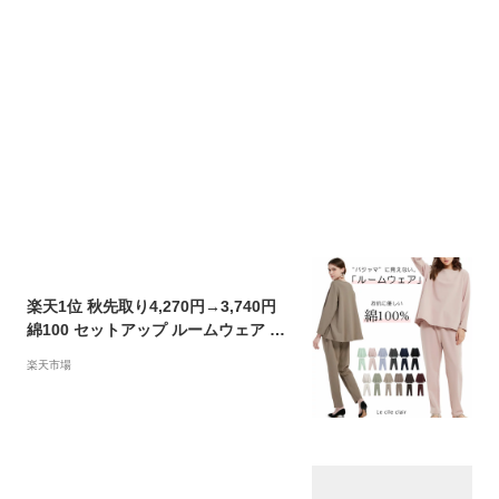
楽天1位 秋先取り4,270円→3,740円
綿100 セットアップ ルームウェア 部
屋着 外出 長袖 フレアトップス 襟なし
楽天市場
ゆったり 9分丈 パンツ コットン ゴム
入り レディース 上下 セット 夏 秋 ア
トピー 敏感肌 カットソー 大人 カジュ
アル Spring Autumn lecielclair