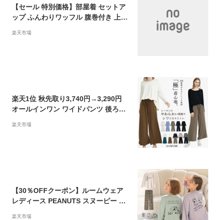
【セール 特別価格】部屋着 セットア
ップ ふんわりワッフル 腹巻付き 上下
セット(レディース 女性 ルームウエア
楽天市場
ワッフル生地 ナイトウェア ルームウ
ェア 無地 腹巻 冷え防止 パジャマ 寝
間着 ナイトウエア リラックスウェア
セット 可愛い 長袖 寝巻き 大人 かわ
いい 腹巻
楽天1位 秋先取り3,740円→3,290円
オールインワン ワイドパンツ 後ろ開
き ルームウェア 部屋着 セットアップ
楽天市場
長袖 Uネック サロペット ワンピース
夏 秋 上下 レディース カットソー Spr
ing Autumn sale lecielclair ギフト
プレゼント
【30％OFFクーポン】ルームウェア
レディース PEANUTS スヌーピー メ
ッセージ ロングTシャツ 上下セット (
楽天市場