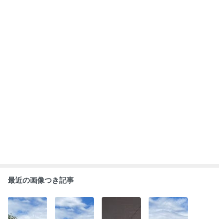
この先一緒にい
結婚話拒否して
コソコソするわ
キレすぎ。
られるか、査定
から、、、
けじゃないけ
の旅。
ど、、、
もっと見る
ABEMA
辻希美と杉浦太陽が喜びの報告 芸能界
からも祝福の声
この記事でPickされているアイテム
楽天市場
楽天市場
楽天市場
楽天市場
6/5まで！【537
【20%OFFクー
8/5まで！【457
【10％OFFク