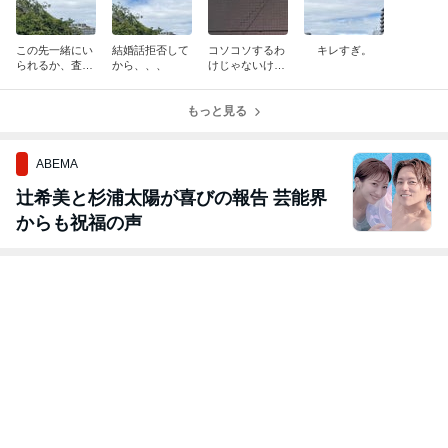
0円→2990円
ポン】部屋着 セ
0円→1990円
ポン】ルーム
～】＼ 上質コッ
ットアップ ふん
～】＼ 上品見え
ェア レディー
50件以上の記事
50件以上の記事
50件以上の記事
27件の記事
トンの くつろぎ
わりワッフル 腹
するのに、パジ
PEANUTS ス
セットアップ ／
巻付き 上下セッ
ャマ以上の快適
ーピー メッセ
綿100 % ルーム
ト(レディース
さ ／ 楽天1位 セ
ジ ロングTシ
ウェア 部屋着
女性 ルームウエ
ットアップ風 ワ
ツ 上下セット 
長袖 ゆったり
ア ワッフル生地
ンピース セット
部屋着 女性 パ
パンツ コットン
ナイトウェア ル
アップ 服 レデ
ジャマ セット
ゴム入り レディ
ームウェア 無地
ィース ファッシ
ップ 春 可愛い
ース 上下 上下
腹巻 冷え防止
ョン ワイドパン
グッズ 大人 向
セット 春 夏 春
パジャマ 寝間着
ツ ルームウェア
け かわいい 寝
夏 着心地 肌触
ナイトウエア リ
部屋着 着心地
間着 上下 セッ
り アトピー 敏
ラックスウェア
長袖 Uネック ワ
ト ルームウエ
感肌 乾燥肌 カ
セット 可愛い
ンピース 春 夏
おしゃれ ナイ
ットソー lecielc
長袖 寝巻き)
春夏 上下 カッ
ウェア 長袖 寝
lair
トソー sale
巻き 秋冬 ギフ
ト プレ