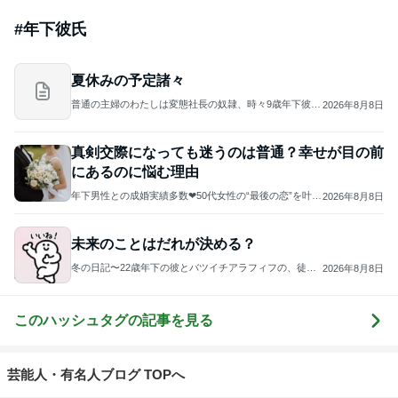
1
バツイチ。いつか好きな人との子どもを授かりたい日
記。
たんぽぽ
2
青い芝生だった私達
さあや
3
旦那の親はモンスター 〜良い嫁、辞めました〜
Chura.
4
5
6
7
8
隣の芝生は何
浮気・不倫解
夫が不倫して
宇宙人義母を
義実家3世代同
色なのか。
決カウンセリ
ました
黙らせたい
居やめまし
（不倫・離
ング 夫婦再
た。
婚・嫁姑・子
構築 浮気・
育て、時々美
不倫被害者救
もっと見る
容）
済センターの
ブログ