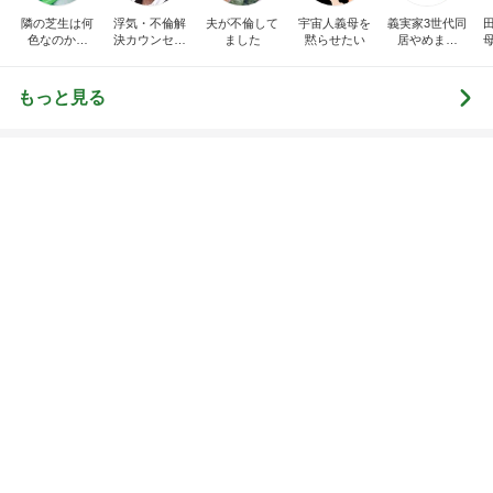
記事を読む
トップブロガーランキング
ペット
インテリア&DIY
1
1
おうちと暮らしの
しろとくろしろ
ピ 〜HOME&LI
たまねぎ
yuki (ドキ子）
2
2
母さんは今日も世話を
ほんとうに必要な
やく
か持たない暮らし
ep Life Simple
藤緒 ミルカ
yukiko
ンテリアのきろく
3
3
白柴 『きなこ』 のお気
１００均・カルデ
楽ブログ
好き！食いしん坊