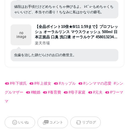
値段はお手頃だけどめちゃくちゃ伸びるよ。 ﾚﾋﾞｭｰもめちゃくち
ゃいいけど、本当その通り！ちなみに私はかなりの癖毛。
【全品ポイント10倍★8/11 1:59まで】プロフレッ
シュ オーラルリンス マウスウォッシュ 500ml 日
本正規品 口臭 洗口液 オーラルケア 45801323410
36
楽天市場
虫歯を治した跡だらけのお口の救世主。
#
年下彼氏
#
年上彼女
#
カップル
#
シンママの恋愛
#
シン
グルマザー
#
離婚
#
養育費
#
母子家庭
#
元夫
#
ワーマ
マ
いいね
コメント
リブログ