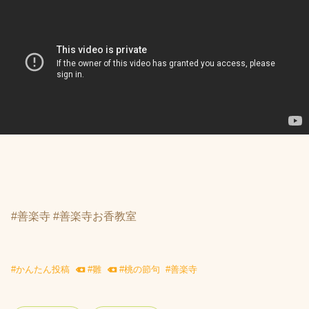
#善楽寺 #善楽寺お香教室
#
かんたん投稿
#
雛
#
桃の節句
#
善楽寺