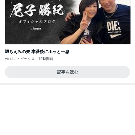
だいた 夫が好きな牛タンのケーキ
Amebaトピックス
1日前
病人アピールしてきたクソ義母
田舎のクソ義母vs都会育ちの嫁
2日前