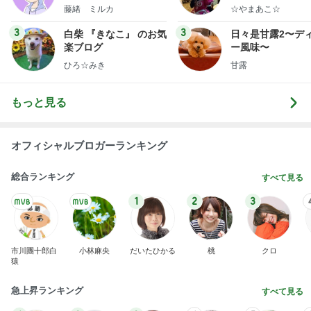
もっと見る
オフィシャルブロガーランキング
総合ランキング
すべて見る
1
2
3
市川團十郎白
小林麻央
だいたひかる
桃
クロ
猿
急上昇ランキング
すべて見る
1
2
3
4
5
木村直人
BEYOOOOO
美川憲一
吉岡淳
水森かおり
NDS