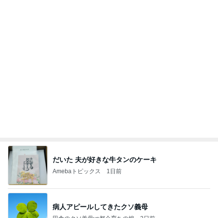
期間限定のガッツリ濃厚ラーメン
Amebaトピックス
2日前
能登揺れ、東北も⚠️夢見が増えて来ました❗️注意し
てください❗️
マリアオフィシャルブログ「ひむかの風にさそわれ
2日前
て」Powered by Ameba
10歳の誕生日のための特製玉子
Amebaトピックス
1日前
大当たり？！ディズニーストア夏祭り…何当た
る？！夏祭りくじに挑戦！！！
高校生Dヲタ Ꭰ-ᎮꭵꭹꭴのDisneyにっき！！✎ܚ
14日前