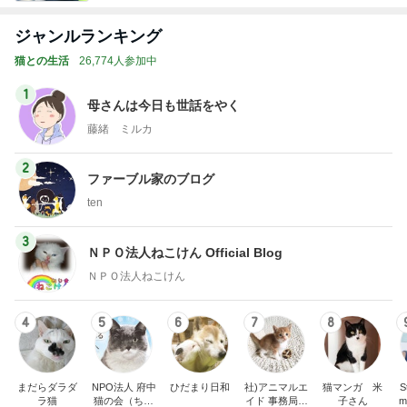
ジャンルランキング
猫との生活
26,774人参加中
1
母さんは今日も世話をやく
藤緒 ミルカ
2
ファーブル家のブログ
ten
3
ＮＰＯ法人ねこけん Official Blog
ＮＰＯ法人ねこけん
4
5
6
7
8
まだらダラダ
NPO法人 府中
ひだまり日和
社)アニマルエ
猫マンガ 米
St
ラ猫
猫の会（ちゅ
イド 事務局＆
子さん
m