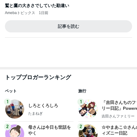
トップブロガーランキング
ペット
旅行
1
1
「吉田さんちのフ
しろとくろしろ
リー日記」Powere
たまねぎ
y Ameba 吉田さ
吉田さんファミリー
ミリーオフィシャ
ログ
2
2
母さんは今日も世話を
☆やまあこ☆さん
やく
ィズニー日記
藤緒 ミルカ
☆やまあこ☆
3
3
白柴 『きなこ』 のお気
日々是甘露2〜デ
楽ブログ
ー風味〜
ひろ☆みき
甘露