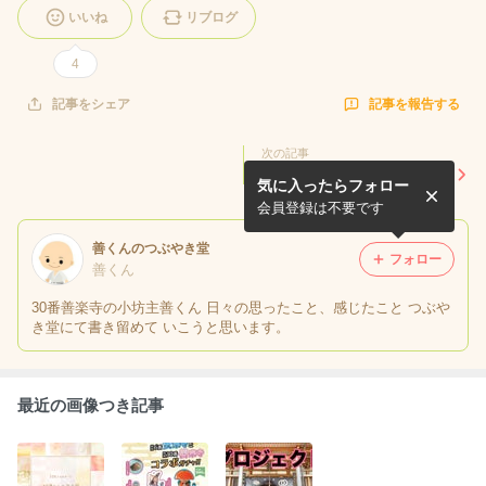
いいね
リブログ
4
記事を報告する
記事をシェア
次の記事
てらこや
気に入ったらフォロー
会員登録は不要です
善くんのつぶやき堂
フォロー
善くん
30番善楽寺の小坊主善くん 日々の思ったこと、感じたこと つぶや
き堂にて書き留めて いこうと思います。
最近の画像つき記事