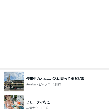
開店即満席になった油そばチェーン
Amebaトピックス
1日前
【秩父鉄道】８/２～１１/３０開催 ガリガリ君が
秩父鉄道に遊びにやってくる！のご紹介です
秩父市議会議員 黒澤秀之 ブログ Powered by Ame
10日前
ba
飲み過ぎ食べ過ぎた日の〆のラーメン
Amebaトピックス
2日前
日東駒専や産近甲龍は英語よりも国語の攻略が重視
される、のかもしれない。
Bank of Dreamの公営競技はどこへ行く
11日前
洗濯してもノーアイロンで便利な服