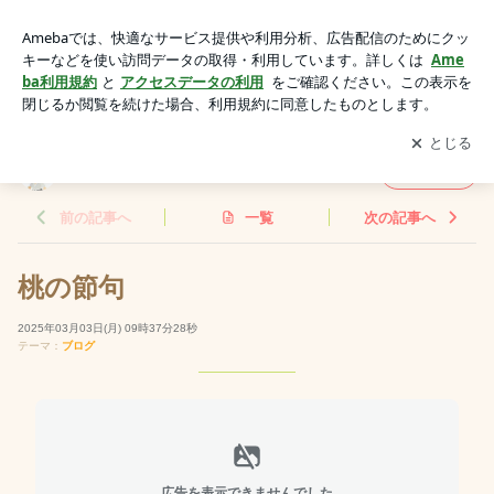
桃の節句 | 善くんのつぶやき堂
アプリをダウンロードして
ブログの更新通知
を受け取りまし
開く
ょう。
善くんのつぶやき堂
フォロー
前の記事へ
一覧
次の記事へ
桃の節句
2025年03月03日(月) 09時37分28秒
テーマ：
ブログ
広告を表示できませんでした