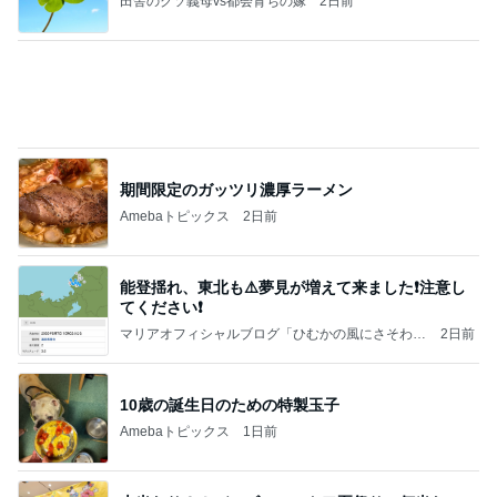
障害あってもオシャレ大好きな娘
Amebaトピックス
1日前
強子の楽しい（？）ママ友トラブル【年長編】第10
1話
ウメブログ
4日前