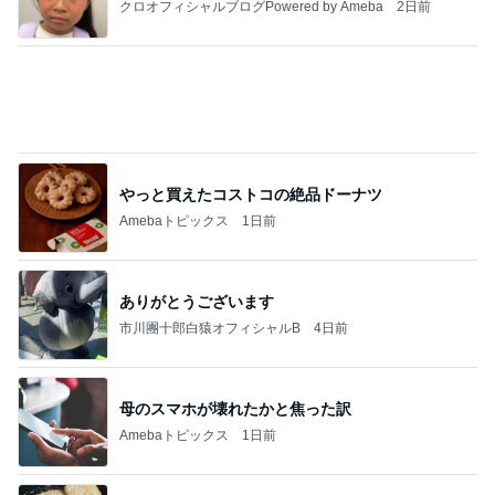
4ヶ月ぶりの通院できつかった坂
Amebaトピックス
1日前
わあ喉は‥
藤田朋子オフィシャルブログ「笑顔の種と眠る犬」
2日前
Powered by Ameba