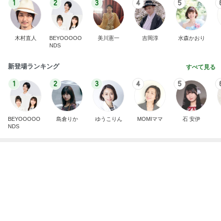
新登場ランキング
すべて見る
1
2
3
4
5
BEYOOOOO
島倉りか
ゆうこりん
MOMIママ
石 安伊
NDS
旦那が直すと言ったトイレの結末
Amebaトピックス
1日前
悲しすぎて立ち直れない。
クロオフィシャルブログPowered by Ameba
2日前