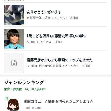
ありがとうございます
市川團十郎白猿オフィシャルB
2日前
｢元こども店長｣加藤清史郎 喜びの報告
Amebaトピックス
1日前
斎藤元彦がぶらぶら動画のアップを止めた
Bank of Dreamの公営競技はどこへ行く
8日前
ジャンルランキング
教育・お受験
14,520人参加中
1
受験コミュ ☆悩みも情報もシェアしよう☆
marimcream