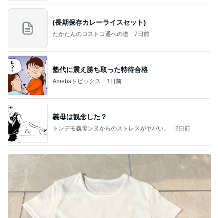
(長期保存カレーライスセット)
たかたんのコストコ通への道
7日前
塾代に震え勝ち取った特待合格
Amebaトピックス
1日前
義母は観念した？
トンデモ義母ンヌからのストレスがヤバい。
2日前