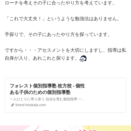
ローチを考えその子に合ったやり方を考えています。
「これで大丈夫！」というような勉強法はありません。
手探りで、その子にあったやり方を探っています。
ですから・・・アセスメントを大切にしますし、指導は私
自身が入り、あれこれと探ります。
フォレスト個別指導塾 枚方校 - 個性
ある子供のための個別指導塾
一人ひとりに寄り添う 自信を育む個別指導 一人ひとりの可能性を引きだすマンツーマン指導での学習サポート。学習障害、発達障害の特性をお持ちのお子さまも個々の個性に応じて能力を引き出します。 Forest Private C… 続きを読む »トップページ
forest-hirakata.com