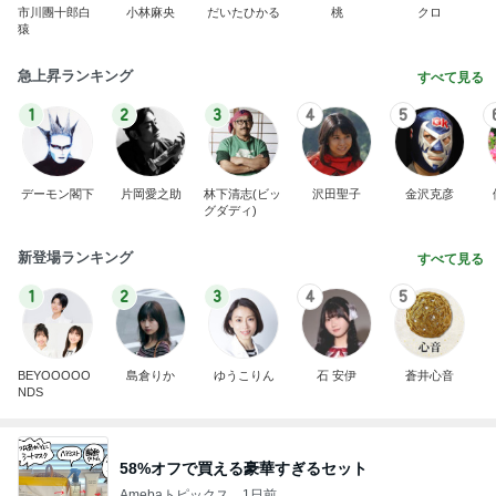
市川團十郎白
小林麻央
だいたひかる
桃
クロ
猿
急上昇ランキング
すべて見る
1
2
3
4
5
デーモン閣下
片岡愛之助
林下清志(ビッ
沢田聖子
金沢克彦
グダディ)
新登場ランキング
すべて見る
1
2
3
4
5
BEYOOOOO
島倉りか
ゆうこりん
石 安伊
蒼井心音
NDS
58%オフで買える豪華すぎるセット
Amebaトピックス
1日前