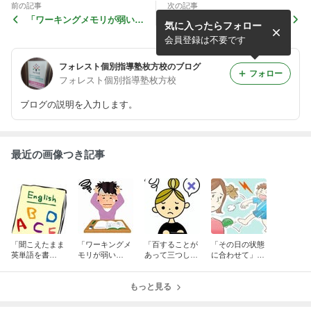
前の記事
次の記事
「ワーキングメモリが弱い
「百することがあって三つし
気に入ったらフォロー
と・・・」 フォレスト個別
かできていない時」フォレス
指導塾 枚方校
ト個別指導塾枚方校
会員登録は不要です
フォレスト個別指導塾枚方校のブログ
フォロー
フォレスト個別指導塾枚方校
ブログの説明を入力します。
最近の画像つき記事
「聞こえたまま
「ワーキングメ
「百することが
「その日の状態
英単語を書
モリが弱い
あって三つしか
に合わせて」
く！？」 フォ
と・・・」 フ
できていない
フォレスト個別
レスト個別指導
ォレスト個別指
時」フォレスト
指導塾 枚方校
塾 枚方校
導塾 枚方校
もっと見る
個別指導塾枚方
校