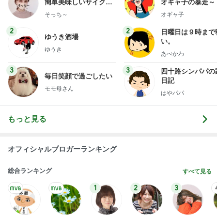
簡単美味しいサイクル
オギャ子の暴走～
献立
そっち～
オギャ子
2
2
日曜日は９時まで
ゆうき酒場
い。
ゆうき
あべかわ
3
3
四十路シンパパの
毎日笑顔で過ごしたい
日記
モモ母さん
はやパパ
もっと見る
オフィシャルブロガーランキング
総合ランキング
すべて見る
1
2
3