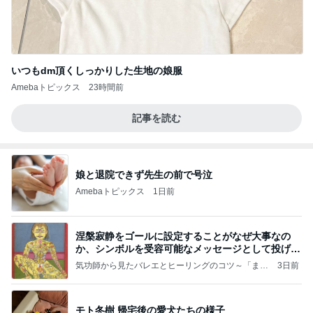
いつもdm頂くしっかりした生地の娘服
Amebaトピックス
23時間前
記事を読む
娘と退院できず先生の前で号泣
Amebaトピックス
1日前
涅槃寂静をゴールに設定することがなぜ大事なの
か、シンボルを受容可能なメッセージとして投げる
ことが
気功師から見たバレエとヒーリングのコツ～「まと
3日前
いのば」ブログ
モト冬樹 帰宅後の愛犬たちの様子