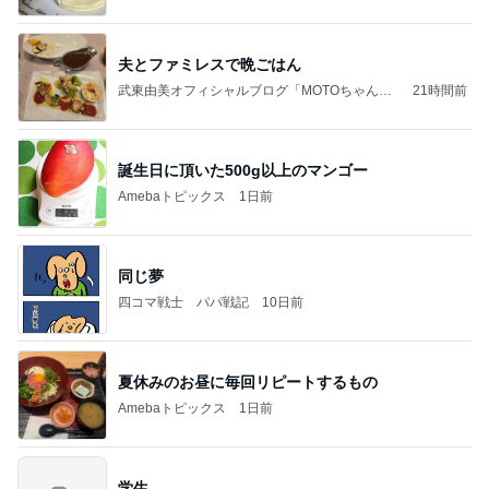
夫とファミレスで晩ごはん
武東由美オフィシャルブログ「MOTOちゃんと
21時間前
のはっぴぃな毎日」Powered by Ameba
誕生日に頂いた500g以上のマンゴー
Amebaトピックス
1日前
同じ夢
四コマ戦士 パパ戦記
10日前
夏休みのお昼に毎回リピートするもの
Amebaトピックス
1日前
学生