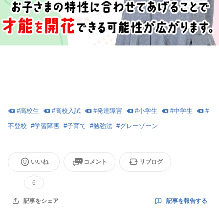
#
高校生
#
高校入試
#
発達障害
#
小学生
#
中学生
#
不登校
#
学習障害
#
子育て
#
勉強法
#
グレーゾーン
いいね
コメント
リブログ
6
記事を報告する
記事をシェア