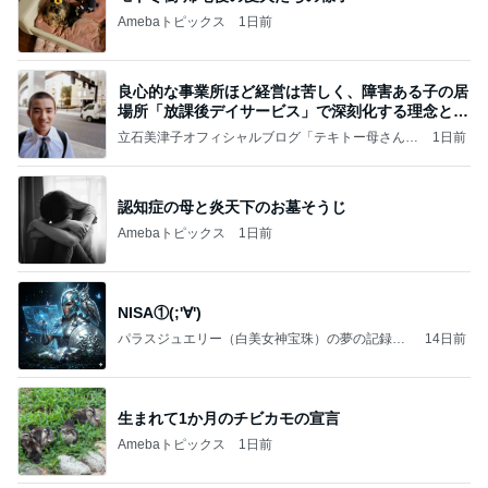
Amebaトピックス
1日前
良心的な事業所ほど経営は苦しく、障害ある子の居
場所「放課後デイサービス」で深刻化する理念と現
実の
立石美津子オフィシャルブログ「テキトー母さんの
1日前
すすめ」Powered by Ameba
認知症の母と炎天下のお墓そうじ
Amebaトピックス
1日前
NISA①(;'∀')
パラスジュエリー（白美女神宝珠）の夢の記録
14日前
（続編）
生まれて1か月のチビカモの宣言
Amebaトピックス
1日前