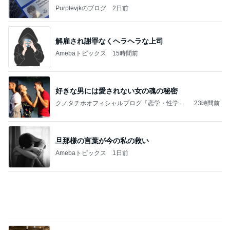
Purplevjkのブログ
2日前
解雇され謝罪なくヘラヘラな上司
Amebaトピックス
15時間前
好きな男には愛されない女の魂の秘密
クノタチホオフィシャルブログ「恋学・性学研
23時間前
究室」Powered by Ameba
旦那様の言葉が今の私の救い
Amebaトピックス
1日前