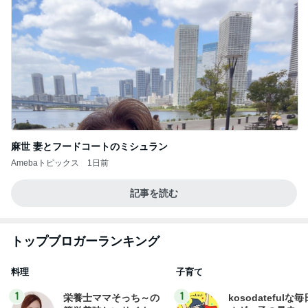
麻世 妻とフードコートのミシュラン
Amebaトピックス
1日前
記事を読む
トップブロガーランキング
料理
子育て
1
1
栄養士ママそっち～の
kosodatefulな毎