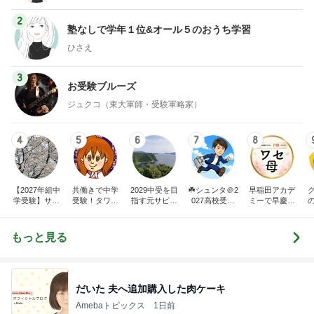
2
塾なしで学年１位&オール５のおうち学習
ひさえ
3
お受験ブルーズ
ジュクコ（東大軍師・受験軍略家）
4
5
6
7
8
【2027年組中
共働きで中学
2029中受を目
☘️シュンタ＠2
早稲田アカデ
学受験】サピ
受験！タワマ
指す元サピッ
027高校受験
ミーで早慶合
ママブログ
ンで節約生活
クス講師ママ
に向けたドタ
格を目指す20
するワーママ
のブログ
バタ日記（20
27年高校受験
の日常 〜HA
24中受完）&
もっと見る
PPY NIAO LIF
たまに幼児教
E〜
育
だいた 夫へ追加購入した肉ケーキ
Amebaトピックス
1日前