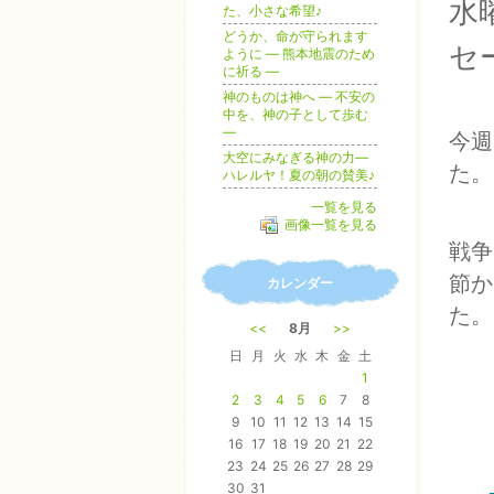
水
た、小さな希望♪
どうか、命が守られます
セ
ように ― 熊本地震のため
に祈る ―
神のものは神へ ― 不安の
中を、神の子として歩む
―
今週
大空にみなぎる神の力―
た。
ハレルヤ！夏の朝の賛美♪
一覧を見る
画像一覧を見る
戦争
節か
カレンダー
た。
<<
8月
>>
日
月
火
水
木
金
土
1
2
3
4
5
6
7
8
9
10
11
12
13
14
15
16
17
18
19
20
21
22
23
24
25
26
27
28
29
30
31