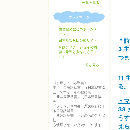
一覧を見る
ブックマーク
西宮聖光教会のホームペ
ージ
＊詩
日本基督教団公式サイト
姉妹ブログ「ジョイの物
3 
語～希望と愛を紡ぐ日々
つま
～」
一覧を見る
11
《引用している聖書》
る。
主に「口語訳聖書」（日本聖書協
会）ですが、その他にも
「新共同訳聖書」（日本聖書協
＊マ
会）
「フランシスコ会 原文校訂によ
33
る口語訳聖書」
「新改訳聖書」（いのちのことば
うす
社）
も使用させていただいています。
えら