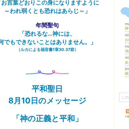
「
お言葉どおりこの身になりますように
～われ弱くとも恐れはあらじ～」
m
年間聖句
「恐れるな…神には、
m
お
何でもできないことはありません。」
m
（ルカによる福音書1章30.37節）
池
m
ji
緩
平和聖日
8月10日
のメッセージ
「神の正義と平和」
※