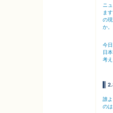
ニュ
ます
の現
か。
今日
日本
考え
2
誰よ
のは