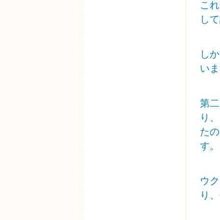
これ
して
しか
いま
第二
り、
たの
す。
ウク
り、