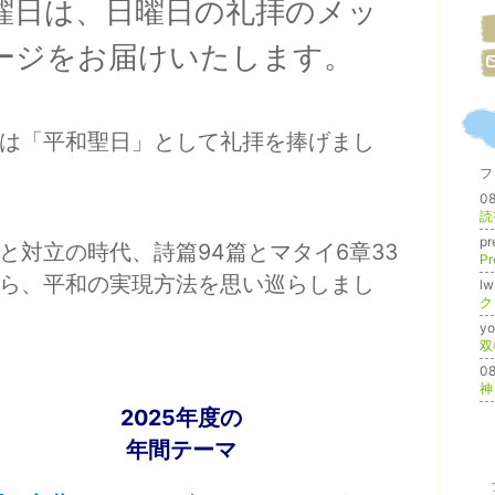
曜日は、日曜日の礼拝のメッ
ージをお届けいたします。
は「平和聖日」として礼拝を捧げまし
フ
0
読
p
と対立の時代、詩篇94篇とマタイ6章33
Pr
ら、平和の実現方法を思い巡らしまし
l
y
双
0
神
2025年度の
年間テーマ