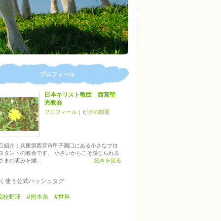
プロフィール
日本キリスト教団 西宮聖
光教会
プロフィール
｜
ピグの部屋
己紹介：兵庫県西宮市甲子園口にある小さなプロ
スタントの教会です。 小さいからこそ感じられる
さまの恵みを綴...
続きを見る
く使う公式ハッシュタグ
高校野球
#熊本県
#世界