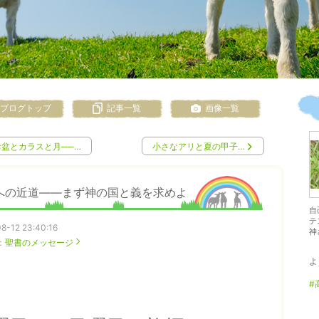
ブログトップ
記事一覧
画像一覧
お盆とカラスと月──…
小さなアリと夏の甲子…
への近道――まず神の国と義を求めよ
自
テ
8-12 23:40:16
神
：
聖書のメッセージ
よ
#