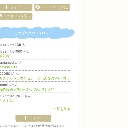
フォロー
アメンバーになる
メッセージを送る
このブログのフォロワー
ォロワー:
138
人
802emiko1960さん
書記録
remiumeditさん
emium Edit
w220501さん
クリスチャンカウンセラー♧はんなのMe・ココロblog
ocamillyさん
極性障害レモンパンナの心理学入門
802emiko-2022さん
とともに
一覧を見る
フォロー
フォローすると、このブログの更新情報が届きます。