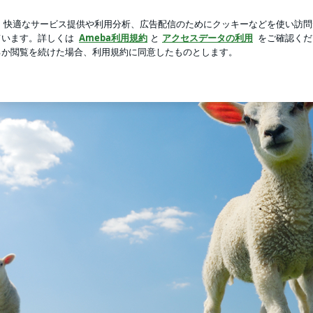
菜の夕食献立
芸能人ブログ
人気ブログ
新規登録
ログ
始まる平和の実現方法。 | からし種と空の鳥
。