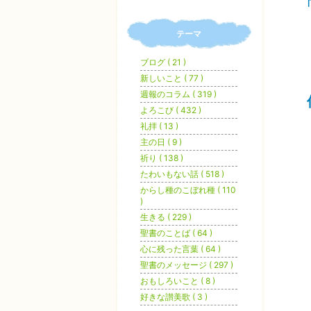
テーマ
ブログ ( 21 )
新しいこと ( 77 )
週報のコラム ( 319 )
よろこび ( 432 )
礼拝 ( 13 )
主の日 ( 9 )
祈り ( 138 )
たわいもない話 ( 518 )
からし種のこぼれ種 ( 110
)
生きる ( 229 )
聖書のことば ( 64 )
心に残った言葉 ( 64 )
聖書のメッセージ ( 297 )
おもしろいこと ( 8 )
好きな讃美歌 ( 3 )