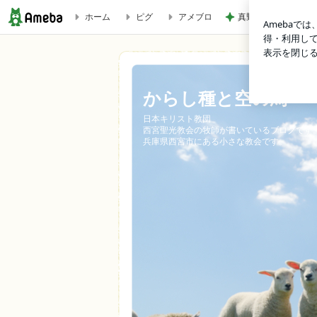
ホーム
ピグ
アメブロ
真野恵里菜 鮭が主
戦争と対立の時代、詩篇94篇とマタイ6:33から学ぶ、心から
からし種と空の鳥
日本キリスト教団
西宮聖光教会の牧師が書いているブログです
兵庫県西宮市にある小さな教会です。