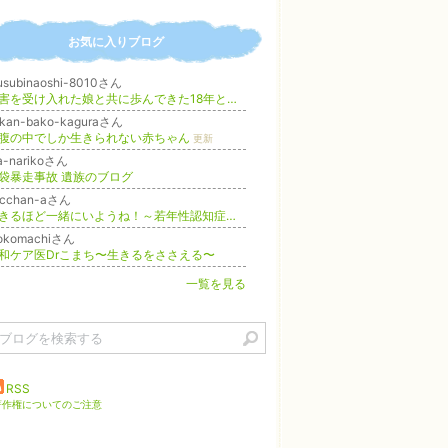
お気に入りブログ
usubinaoshi-8010さん
障害を受け入れた娘と共に歩んできた18年とそれからの日々
ikan-bako-kaguraさん
腹の中でしか生きられない赤ちゃん
更新
a-narikoさん
袋暴走事故 遺族のブログ
icchan-aさん
あきるほど一緒にいようね！～若年性認知症アルツハイマーのパパと～
更新
rokomachiさん
和ケア医Drこまち〜生きるをささえる〜
一覧を見る
RSS
著作権についてのご注意