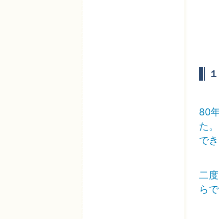
１
80
た。
でき
二度
らで