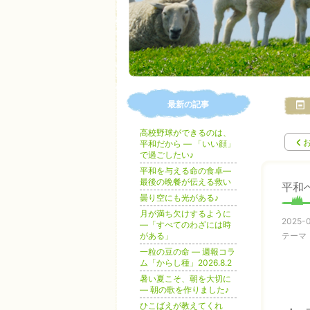
最新の記事
高校野球ができるのは、
平和だから ― 「いい顔」
で過ごしたい♪
平和を与える命の食卓―
最後の晩餐が伝える救い
平和
曇り空にも光がある♪
月が満ち欠けするように
2025-0
―「すべてのわざには時
がある」
テーマ
一粒の豆の命 ― 週報コラ
ム「からし種」2026.8.2
暑い夏こそ、朝を大切に
― 朝の歌を作りました♪
ひこばえが教えてくれ