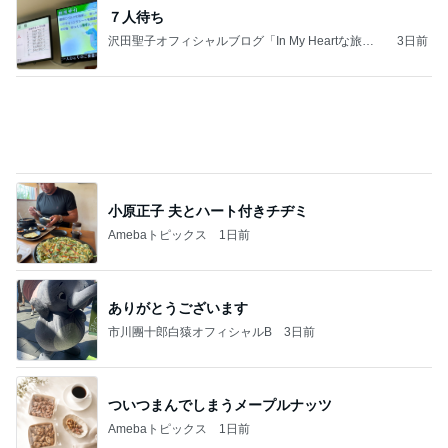
７人待ち
沢田聖子オフィシャルブログ「In My Heartな旅日
3日前
記」by Ameba
小原正子 夫とハート付きチヂミ
Amebaトピックス
1日前
ありがとうございます
市川團十郎白猿オフィシャルB
3日前
ついつまんでしまうメープルナッツ
Amebaトピックス
1日前
広島原爆の日 市長の言葉に動揺する総理
ブルーサファイア
2日前