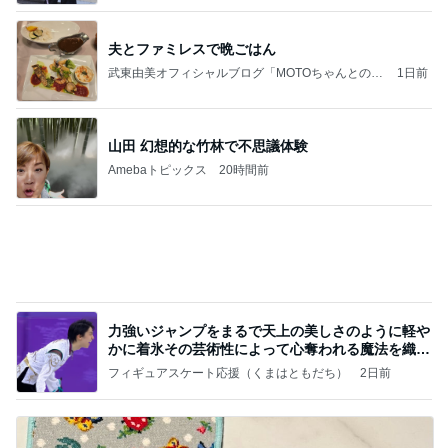
お願い
モンスターアクアリウム＆レプタイルズ 買取販売
8日前
情報
堀ちえみの夫 少しだけ変えてみた髪型
Amebaトピックス
1日前
学生
日本人
7日前
白髪を考え美容師と相談した髪色
Amebaトピックス
1日前
(長期保存カレーライスセット)