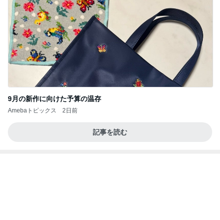
たかたんのコストコ通への道
8日前
お腹が張って痛いのに食べた豚タン
Amebaトピックス
1日前
お盆の予定とパームツリー
roo's MEMO
7時間前