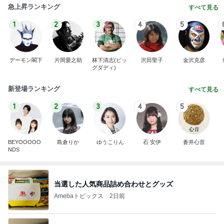
急上昇ランキング
すべて見る
1
2
3
4
5
デーモン閣下
片岡愛之助
林下清志(ビッ
沢田聖子
金沢克彦
グダディ)
新登場ランキング
すべて見る
1
2
3
4
5
BEYOOOOO
島倉りか
ゆうこりん
石 安伊
蒼井心音
NDS
当選した人気商品詰め合わせとグッズ
Amebaトピックス
2日前