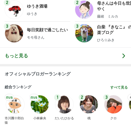
2
2
母さんは今日も世
ゆうき酒場
やく
ゆうき
藤緒 ミルカ
3
3
白柴 『きなこ』 
毎日笑顔で過ごしたい
楽ブログ
モモ母さん
ひろ☆みき
もっと見る
オフィシャルブロガーランキング
総合ランキング
すべて見る
1
2
3
市川團十郎白
小林麻央
だいたひかる
桃
クロ
猿