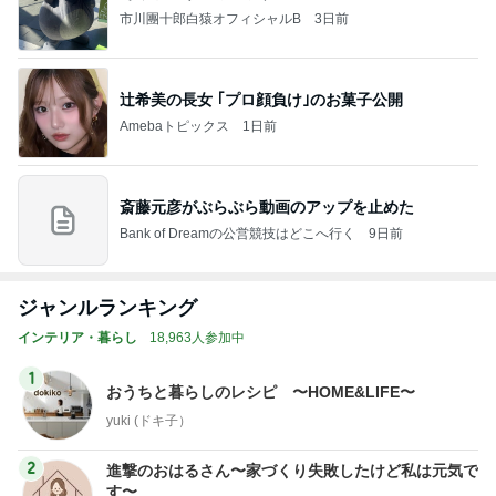
市川團十郎白猿オフィシャルB
3日前
辻希美の長女 ｢プロ顔負け｣のお菓子公開
Amebaトピックス
1日前
斎藤元彦がぶらぶら動画のアップを止めた
Bank of Dreamの公営競技はどこへ行く
9日前
ジャンルランキング
インテリア・暮らし
18,963人参加中
1
おうちと暮らしのレシピ 〜HOME&LIFE〜
yuki (ドキ子）
2
進撃のおはるさん〜家づくり失敗したけど私は元気で
す〜