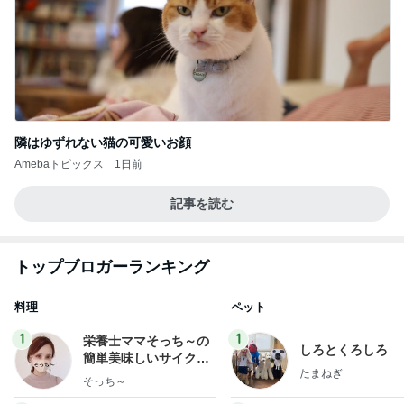
隣はゆずれない猫の可愛いお顔
Amebaトピックス
1日前
記事を読む
トップブロガーランキング
料理
ペット
1
1
栄養士ママそっち～の
しろとくろしろ
簡単美味しいサイクル
たまねぎ
献立
そっち～