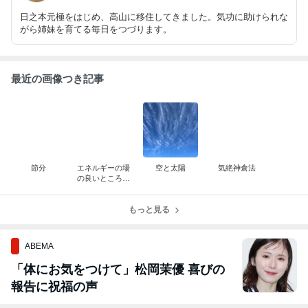
日之本元極をはじめ、高山に移住してきました。気功に助けられな
がら姉妹を育てる毎日をつづります。
最近の画像つき記事
節分
エネルギーの場
空と太陽
気絶神倉法
の良いところに
住むということ
もっと見る
ABEMA
「体にお気をつけて」松岡茉優 喜びの
報告に祝福の声