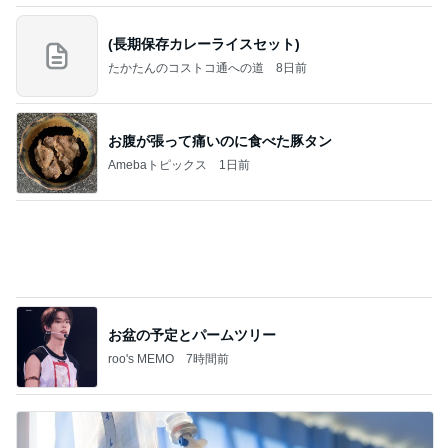
Amebaトピックス
1日前
良心的な事業所ほど経営は苦しく、障害ある子の居
場所「放課後デイサービス」で深刻化する理念と現
実の
立石美津子オフィシャルブログ「テキトー母さんの
2日前
すすめ」Powered by Ameba