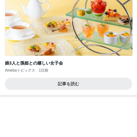
娘3人と孫姫との嬉しい女子会
Amebaトピックス
1日前
記事を読む
解雇され謝罪なくヘラヘラな上司
Amebaトピックス
1日前
義母は観念した？
トンデモ義母ンヌからのストレスがヤバい。
2日前
堀ちえみの夫 妻とココスで注文忘れ
Amebaトピックス
1日前