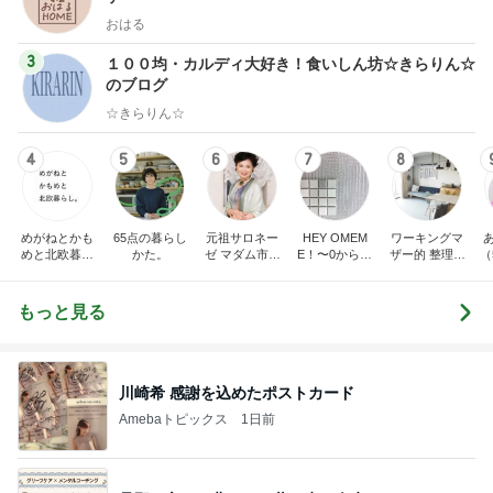
おはる
3
１００均・カルディ大好き！食いしん坊☆きらりん☆
のブログ
☆きらりん☆
4
5
6
7
8
めがねとかも
65点の暮らし
元祖サロネー
HEY OMEM
ワーキングマ
めと北欧暮ら
かた。
ゼ マダム市川
E！〜0からの
ザー的 整理収
（
し
のほのぼのブ
家づくり〜
納 ＆ 北欧イン
ログ
テリア
もっと見る
川崎希 感謝を込めたポストカード
Amebaトピックス
1日前