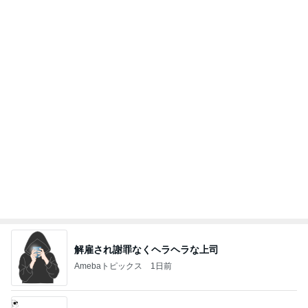
同じ夢
四コマ戦士 パパ戦記
10日前
高身長さんにオススメの丈が長いパンツ
Amebaトピックス
1日前
夫とファミレスで晩ごはん
武東由美オフィシャルブログ「MOTOちゃんとのは
1日前
っぴぃな毎日」Powered by Ameba
山田 幻想的な竹林で不思議体験
Amebaトピックス
20時間前
力強いジャンプをまるで天上の美しさのように軽や
かに着氷その芸術性によって心奪われる魔法を織り
なす
フィギュアスケート応援（くまはともだち）
2日前