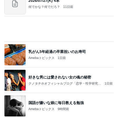
大満喫したピクニック新幹線
Amebaトピックス
10時間前
涅槃寂静をゴールに設定することがなぜ大事なの
か、シンボルを受容可能なメッセージとして投げる
ことが
気功師から見たバレエとヒーリングのコツ～「まと
4日前
いのば」ブログ
営業終了を控えたバリ島の我が家
Amebaトピックス
1日前
【Hey! Say! JUMP ONE NIGHT VOYAGE】2026.
7/27
公式投稿まとめちゃいました。～HSJ＆UT&K.O.
12日前
～
娘が喜んだ客室露天風呂付きの宿
Amebaトピックス
1日前