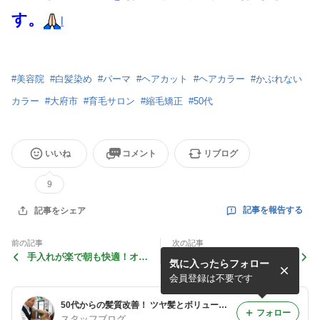
す。
l
#
美容院
#
白髪染め
#
パーマ
#
ヘアカット
#
ヘアカラー
#
かぶれない
カラー
#
大府市
#
育毛サロン
#
縮毛矯正
#
50代
いいね
コメント
リブログ
9
記事を報告する
記事をシェア
前の記事
次の記事
手入れが楽で朝も快適！オズ
久しぶりのブログでのニュー
気に入ったらフォロー
の素敵なお客様のご紹介 大
スレターの案内！ 大府 美容
府市共和 美容室 カラー カッ
室オズ
会員登録は不要です
ト
50代からの髪質改善！ ツヤ髪とボリュームで若見えスタイル。 大府市JR共和駅周辺で美容室・美容院をお探しなら美容室オズ
フォロー
スタッフブログ