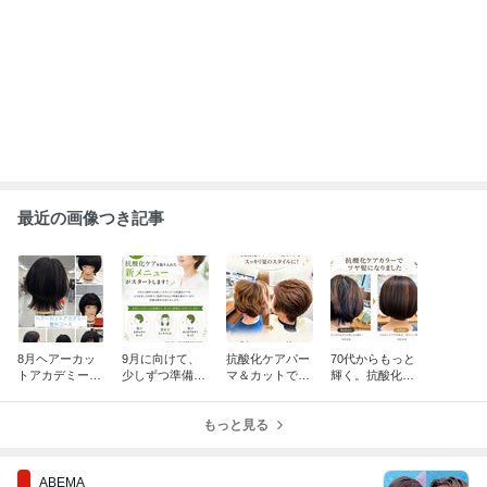
最近の画像つき記事
8月ヘアーカッ
9月に向けて、
抗酸化ケアパー
70代からもっと
トアカデミー集
少しずつ準備が
マ＆カットで、
輝く。抗酸化ケ
中コースへ行っ
整ってきまし
らくな夏スタイ
アカラーで夏の
てきました 大
た 大府市美容
ルに 大府市美
ツヤ髪スタイル
府市美容院50代
院50代60代70代
もっと見る
容院50代60代70
に 大府市美容
60代70代～
～
代～
院50代60代70代
～
ABEMA