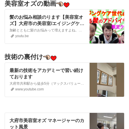
美容室オズの動画
髪のお悩み相談のります【美容室オ
ズ】大府市の美容室/エイジングケア
世代必見！頼れる髪のアドバイザー
加齢とともに髪のお悩みって増えますよね。マックスバリュー大府店近くにある【美容室オズ】は、ご夫婦で35年以上続けられている美容室。カット技術はもちろん、髪・頭皮の相談役としてお客様のお悩みにアドバイスできます。とくに50代以上のエイジングケア世代注目の美容室！スタッフの入れ替わりがないので、1対1の丁寧な施術が可...
♪
youtu.be
技術の裏付け
最新の技術をアカデミーで習い続け
ております
大府市共和駅から徒歩5分（マックスバリュー大府店近くにある美容院）『美容室オズ』は■50代以上の女性にヘアカット、ヘアカラーが人気のヘアサロン■です。白髪染め、パーマ、トリートメントも得意です。共和駅近くで夫婦で35年以上続けています。#美容室オズ #大府市共和 #美容院 #白髪染め #カラー #カット #パーマ
www.youtube.com
大府市美容室オズ マネージャーのカ
ット風景