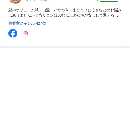
髪のボリューム減・白髪・パサつき・まとまりにくさなどのお悩み
はありませんか？当サロンは50代以上の女性が安心して通える美
容室。髪や頭皮に優しい最新技術を活用し、お手入れしやすいスタ
美容室ジャンル 427位
イルを提案します。丁寧なカウンセリングで理想の髪へ導きます！