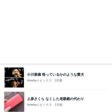
芸能人・有名人ブログ TOPへ
誕生日会とはま寿司での暴食と体重
Amebaトピックス
1日前
敬三さんも言いよったのよか。そうか。それは茂美
のしてはならない禁じ手だったな。陣内が言いよる
のよ
nanasantojiroのブログ
2日前