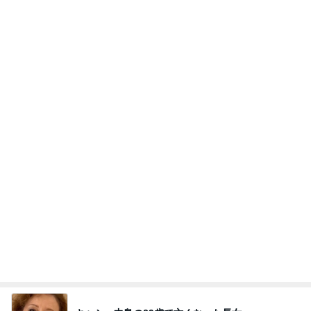
矢部美穂
柏崎桃子（も
中村由真
丸岡いずみ
小林真耶
もち）
もっと見る