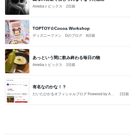
最近の香港で食べて感動したもの、いろいろまと
め！
香港在住えりのおいしい食べ歩きガイド
13日前
幼稚園と保育園でキリがない状況
Amebaトピックス
24時間前
過去一番の高値で買った塩水うに
Amebaトピックス
1日前
地獄
日本人
1日前
働き手が足りないから外国人受け入れる ↓ 働かない ↓ 生活保護を出す ↓ 子ど