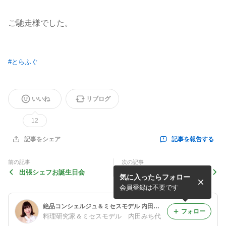
ご馳走様でした。
#
とらふぐ
いいね
リブログ
12
記事を報告する
記事をシェア
前の記事
次の記事
出張シェフお誕生日会
ジュニアゴルフからのお友達
気に入ったらフォロー
会員登録は不要です
絶品コンシェルジュ＆ミセスモデル 内田みち代オフィシャルブログ Powered by Ameba
フォロー
料理研究家＆ミセスモデル 内田みち代