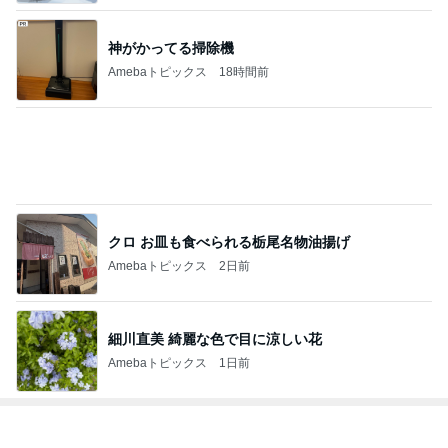
ディズニーファン Dのブログ
8日前
要介護5の志茂田景樹 入浴は3人がかり
Amebaトピックス
22時間前
開卡
くいしんぼうCAMのもっとおいしい台湾!!!!
2日前
女性タレント（70年代生まれ）部門ランキング