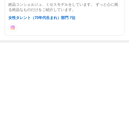
絶品コンシェルジュ、ミセスモデルをしています。 ずっと心に残
る絶品なものだけをご紹介しています。
女性タレント（70年代生まれ）部門 7位
最近の画像つき記事
サプライズ
熊本を応援
朝ごはん
お野菜たっぷり
もっと見る
ABEMA
｢最後の日｣元ジャンポケ斉藤慎二被告