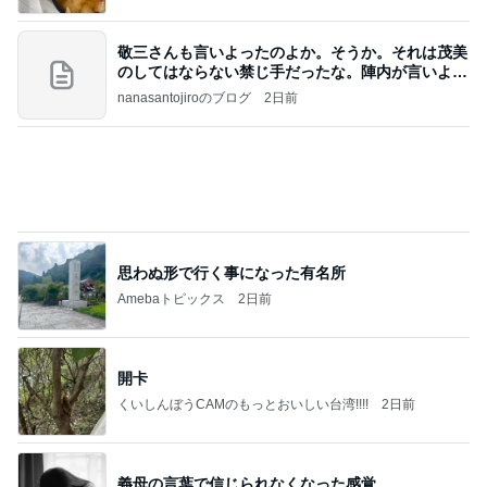
おもろくて大好きな同級生の誕生日
Amebaトピックス
2日前
記事を読む
8月2日放送のTBS「週刊さんまとマツコ」先週に引
き続き出演します♪
植草美幸オフィシャルブログ Powered by Ameba
5日前
円高で下がった評価額100万円
Amebaトピックス
1日前